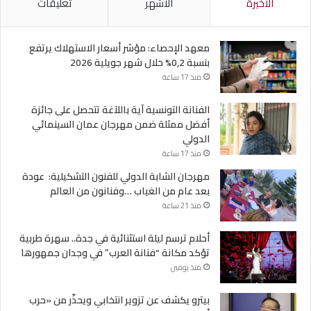
الأخيرة
الأشهر
تعليقات
معهد الإحصاء: مؤشر أسعار الاستهلاك يرتفع
بنسبة 0,2% خلال شهر جويلية 2026
منذ 17 ساعة
الفنانة التونسية آية باللآغة تتحصل على جائزة
أفضل ممثلة ضمن مهرجان عمان السينمائي
الدولي
منذ 17 ساعة
مهرجان الشابة الدولي للفنون التشكيلية: عودة
بعد عام من الغياب …وفنانون من العالم
منذ 21 ساعة
أحلام ترسم ليلة استثنائية في جدة.. سهرة طربية
تؤكد مكانة “فنانة العرب” في وجدان جمهورها
منذ يومين
بيترو يكشف عن تزوير انتخابي ويحذّر من «حرب