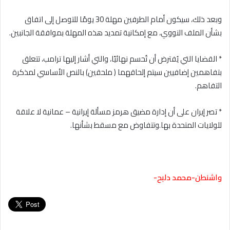
‏وبعد ذلك، سيكون أمام الطرفين مهلة 30 يومًا للتوصل إلى اتفاق
بشأن الملف النووي، مع إمكانية تمديد هذه المهلة بموافقة الجانبين.
‏* القضايا التي يُفترض أن تُحسم نهائيًا، والتي أشار إليها ترامب، تتعلق
بتفاهمين إضافيين سيتم إلحاقهما ( ملحقين) بالنص الأساسي لمذكرة
التفاهم.
‏* تصر إيران على أن إدارة مضيق هرمز مسألة إيرانية – عمانية لا علاقة
للولايات المتحدة بها.وتتفاوض مع مسقط بشأنها.
واشنطن-محمد دلبح-