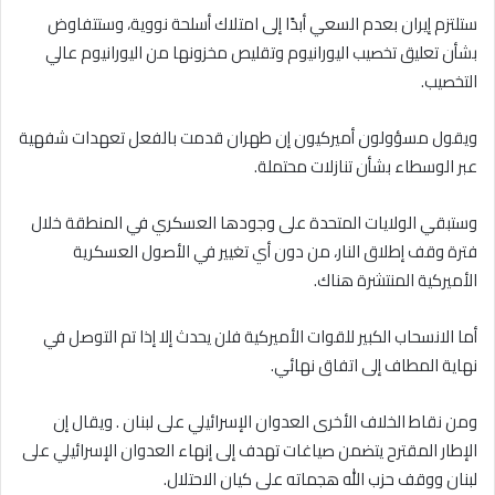
ستلتزم إيران بعدم السعي أبدًا إلى امتلاك أسلحة نووية، وستتفاوض
بشأن تعليق تخصيب اليورانيوم وتقليص مخزونها من اليورانيوم عالي
التخصيب.
ويقول مسؤولون أميركيون إن طهران قدمت بالفعل تعهدات شفهية
عبر الوسطاء بشأن تنازلات محتملة.
وستبقي الولايات المتحدة على وجودها العسكري في المنطقة خلال
فترة وقف إطلاق النار، من دون أي تغيير في الأصول العسكرية
الأميركية المنتشرة هناك.
أما الانسحاب الكبير للقوات الأميركية فلن يحدث إلا إذا تم التوصل في
نهاية المطاف إلى اتفاق نهائي.
ومن نقاط الخلاف الأخرى العدوان الإسرائيلي على لبنان . ويقال إن
الإطار المقترح يتضمن صياغات تهدف إلى إنهاء العدوان الإسرائيلي على
لبنان ووقف حزب الله هجماته على كيان الاحتلال.