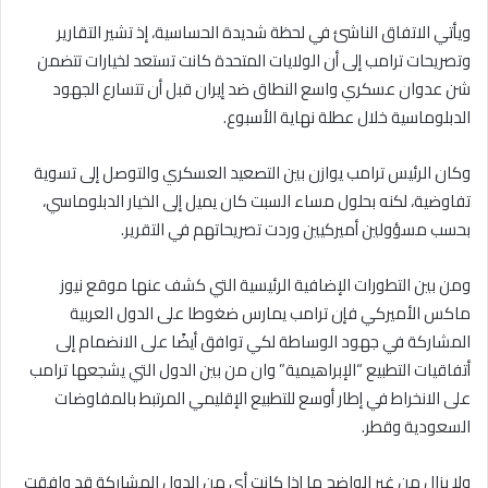
ويأتي الاتفاق الناشئ في لحظة شديدة الحساسية، إذ تشير التقارير
وتصريحات ترامب إلى أن الولايات المتحدة كانت تستعد لخيارات تتضمن
شن عدوان عسكري واسع النطاق ضد إيران قبل أن تتسارع الجهود
الدبلوماسية خلال عطلة نهاية الأسبوع.
وكان الرئيس ترامب يوازن بين التصعيد العسكري والتوصل إلى تسوية
تفاوضية، لكنه بحلول مساء السبت كان يميل إلى الخيار الدبلوماسي،
بحسب مسؤولين أميركيين وردت تصريحاتهم في التقرير.
ومن بين التطورات الإضافية الرئيسية التي كشف عنها موقع نيوز
ماكس الأميركي فإن ترامب يمارس ضغوطا على الدول العربية
المشاركة في جهود الوساطة لكي توافق أيضًا على الانضمام إلى
أتفاقيات التطبيع “الإبراهيمية” وان من بين الدول التي يشجعها ترامب
على الانخراط في إطار أوسع للتطبيع الإقليمي المرتبط بالمفاوضات
السعودية وقطر.
ولا يزال من غير الواضح ما إذا كانت أي من الدول المشاركة قد وافقت