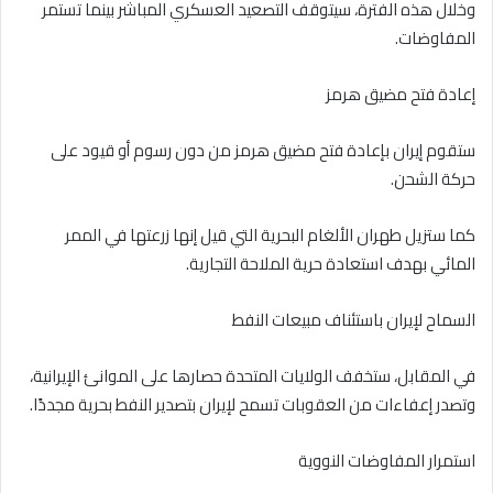
وخلال هذه الفترة، سيتوقف التصعيد العسكري المباشر بينما تستمر
المفاوضات.
إعادة فتح مضيق هرمز
ستقوم إيران بإعادة فتح مضيق هرمز من دون رسوم أو قيود على
حركة الشحن.
كما ستزيل طهران الألغام البحرية التي قيل إنها زرعتها في الممر
المائي بهدف استعادة حرية الملاحة التجارية.
السماح لإيران باستئناف مبيعات النفط
في المقابل، ستخفف الولايات المتحدة حصارها على الموانئ الإيرانية،
وتصدر إعفاءات من العقوبات تسمح لإيران بتصدير النفط بحرية مجددًا.
استمرار المفاوضات النووية