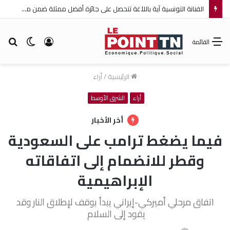
الفنانة التونسية آية باللآغة تتحصل على جائزة أفضل ممثلة ضمن مهرجان عمان السينمائي الدولي
تسجيل
الوضع
بح
القائمة
الدخول
المظلم
عن
الرئيسية
/
أراء
أراء
الشرق الأوسط
أخر الأخبار
فيما يضغط ترامب على السعودية
وقطر للانضمام إلى اتفاقاته
الإبراهيمية
اتفاق مرحلي أميركي-إيراني يبدأ بوقف لإطلاق النار وقد
يقود إلى السلام