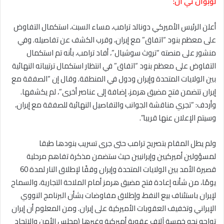
لوبوان تي ان:
أعلن الرئيس الأميركي دونالد ترامب، مساء السبت، استكمال التفاوض
على معظم بنود “اتفاق” مع إيران، وقرب الكشف عن تفاصيله. وفي
منشور على منصته “تروث سوشيال”، أفاد ترامب، بأنه تم استكمال
التفاوض على معظم بنود “اتفاق” في انتظار استكمال ترتيباته النهائية
بين الولايات المتحدة وإيران ودول في المنطقة. وقال إن “الصفقة مع
إيران تتضمن فتح مضيق هرمز، إضافة إلى عناصر أخرى”، لم يكشفها.
وأردف: “تجري مناقشة الجوانب والتفاصيل النهائية للصفقة مع إيران،
وسيتم الإعلان عنها قريبا”. ‏
ولم يطل المقام بتصريح ترامب حتى جرى تسريب بنودها طبقا
لمسؤولين أميركيين وإيرانيين حيث ستضمن مذكرة تفاهم مرحلية
قصيرة الأمد بين الولايات المتحدة وإيران وقفًا لإطلاق النار لمدة 60
يومًا، من شأنه إعادة فتح مضيق هرمز أمام الملاحة التجارية، والسماح
لإيران باستئناف بيع النفط، وإطلاق مفاوضات بشأن البرنامج النووي
الإيراني وتخفيف العقوبات الأميركية على إيران. ومن المعلوم أن إيران
تواجه نحو خمسة آلاف عقوبة أميركية وغيرها (مجلس الأمن والاتحاد