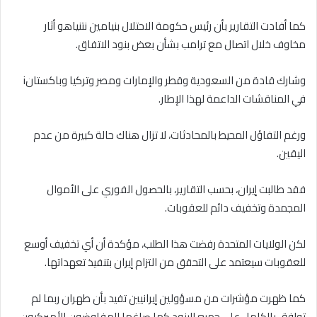
كما أفادت التقارير بأن رئيس حكومة الاحتلال بنيامين نتنياهو أثار
مخاوف خلال اتصال مع ترامب بشأن بعض بنود الاتفاق.
وشارك قادة من السعودية وقطر والإمارات ومصر وتركيا وباكستانi
في المناقشات الداعمة لهذا الإطار.
ورغم التفاؤل المحيط بالمحادثات، لا تزال هناك حالة كبيرة من عدم
اليقين.
فقد طالبت إيران، بحسب التقارير، بالحصول الفوري على الأموال
المجمدة وتخفيف دائم للعقوبات.
لكن الولايات المتحدة رفضت هذا الطلب، مؤكدة أن أي تخفيف أوسع
للعقوبات سيعتمد على التحقق من التزام إيران بتنفيذ تعهداتها.
كما ظهرت مؤشرات من مسؤولين إيرانيين تفيد بأن طهران ربما لم
توافق بالكامل على جميع البنود كما صاغها المفاوضون الأميركيون.