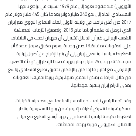
الأوروبي) منذ عقود تعود إلى عام 1979 تسببت في تراجع ناتجها
الاقتصادي الحاد إلى نحو 240 مليار دولار بعدما كان 445 مليار دولار عام
2017 حين أعلن ترامب في ولايته الأولى إلغاء الاتفاق النووي مع إيران
الذي توصل له سلفه أوباما عام 2015، وتعميق الأزمات المعيشية
للشعب الإيراني. غير أن الدلائل تشير إلى أن طهران نجحت في الالتفاف
على العقوبات بمقايضة الصين وجباية رسوم مضيق هرمز محيدة أثر
الضغوط سياسيا. وتسعى إيران إلى أن يتم الإفراج عن أصول إيرانية
مجمدة تقدر بنحو 25 مليار دولار.ويهدف هذا الإطار إلى تهدئة التصعيد
الإقليمي، مع اختبار ما إذا كان بالإمكان تحقيق تطبيع اقتصادي واسع
من خلال التزامات يمكن التحقق منها، بحيث يرتبط تخفيف العقوبات
بمدى التزام إيران بتنفيذ تعهداتها.
وقد اتجه الرئيس ترامب نحو المسار الدبلوماسي بعد دراسة خيارات
عسكرية، بينما تتعرض أطراف إقليمية، من بينها السعودية وقطر
لضغوط حكومة ترامب للانضمام إلى جهد أوسع للتطبيع مع كيان
الاحتلال الصهيوني مرتبط بهذه المحادثات.