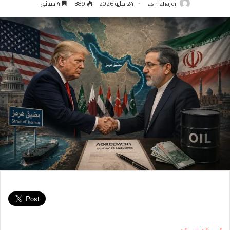
asmahajer
24 مايو 2026
389
4 دقائق