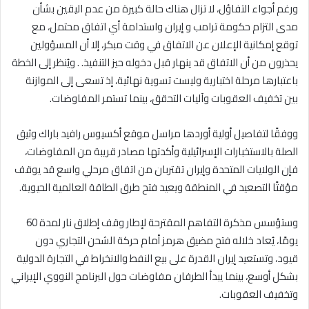
ورغم أجواء التفاؤل، لا تزال هناك حالة كبيرة من عدم اليقين بشأن
مدى التزام حكومة ترامب و إيران واستدامة أي اتفاق محتمل، مع
توقع إمكانية الإعلان عن الاتفاق في وقت مبكر، إلا أن المسؤولين
يحذرون من أن الاتفاق قد ينهار قبل دخوله حيز التنفيذ. . ويُنظر إلى الخطة
باعتبارها مرحلة اختبارية وليست تسوية نهائية، إذ تسعى إلى الموازنة
بين تخفيف العقوبات وآليات التحقق، بينما تستمر المفاوضات.
ووفقًا لتفاصيل أولية أوردها مراسل موقع أكسيوس رافيد باراك وثيق
الصلة بالاستخبارات الإسرائيلية وأكدتها مصادر قريبة من المفاوضات،
فإن الولايات المتحدة وإيران تقتربان من اتفاق مرحلي واسع قد يوقف
مؤقتًا التصعيد في المنطقة ويعيد فتح طرق الطاقة العالمية الحيوية.
وستؤسس مذكرة التفاهم المقترحة لإطار وقف إطلاق نار لمدة 60
يومًا، يُعاد خلاله فتح مضيق هرمز أمام حركة الشحن التجاري دون
قيود، وتستعيد إيران القدرة على بيع النفط والانخراط في التجارة الدولية
بشكل أوسع، بينما يبدأ الطرفان مفاوضات حول البرنامج النووي الإيراني
وتخفيف العقوبات.