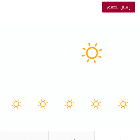
الطقس
40
℃
Tunisia
40º - 30º
22%
6.89 كيلومتر/ساعة
سماء صافية
41
40
40
40
40
℃
℃
℃
℃
℃
الخميس
الجمعة
السبت
الأحد
الأثنين