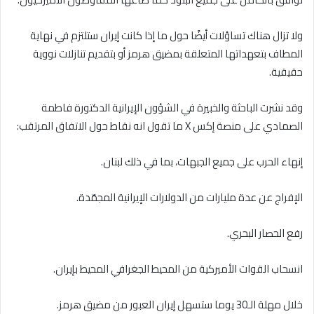
ولا تزال هناك تساؤلات أيضًا حول ما إذا كانت إيران ستلتزم في نهاية
المطاف بتعهداتها المتعلقة بمضيق هرمز أو بتقديم تنازلات نووية
حقيقية.
وقد نشرت الباحثة والخبيرة في الشؤون الإيرانية الدكتورة فاطمة
الصمادي على منصة إكس X ما تقول انه نقاط حول الاتفاق المرتقب:
‏إنهاء الحرب على جميع الجبهات، بما في ذلك لبنان.
‏الإفراج عن عدة مليارات من الدولارات الإيرانية المجمّدة.
‏رفع الحصار البحري.
‏انسحاب القوات الأميركية من المحيط الجغرافي المحيط بإيران.
‏خلال مهلة الـ30 يوما ستسهل إيران العبور من مضيق هرمز.