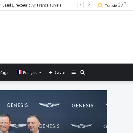
37
℃
Tunisie
Sidebar
Rechercher
عربية
Français
Suivre
(barre
latérale)