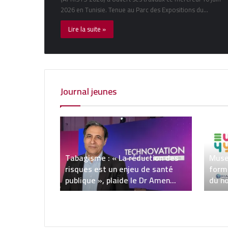
2026 en Tunisie. Tenue au Parc des Expositions du…
Lire la suite »
Journal jeunes
Tabagisme : « La réduction des
Muse
l’instant
risques est un enjeu de santé
form
publique », plaide le Dr Amen
du n
Allah Messaadi