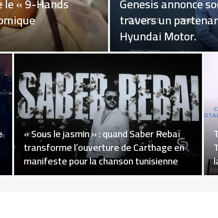
u Directeur Général
Nord, Sahel et Côte
le bilan de drame B
Air France Tunisie
et 42 blessés
TSB : Des résultats 2025 marqués par
D
un premier tournant opérationnel
d
encourageant