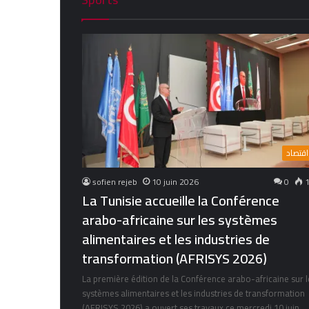
اقتصاد
sofien rejeb
10 juin 2026
0
1
La Tunisie accueille la Conférence
arabo-africaine sur les systèmes
alimentaires et les industries de
transformation (AFRISYS 2026)
La première édition de la Conférence arabo-africaine sur l
systèmes alimentaires et les industries de transformation
(AFRISYS 2026) a ouvert ses travaux ce mercredi 10 juin