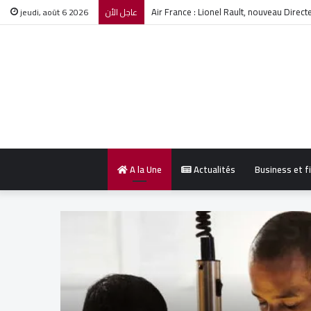
le bilan de drame Boumerdès s’alourdit à
jeudi, août 6 2026
عاجل الأن
A la Une
Actualités
Business et f