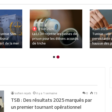
il y a 4 semaines
1 juillet 2026
Startup World Cup Tunisie
Mehrez Bouss
l : record de
2026 : Trois startups
Méditerrané
d’avions en
tunisiennes en route vers la
entrent dans
Silicon Valley
ligne droite
sofien rejeb
il y a 1 semaine
0
73
TSB : Des résultats 2025 marqués par
un premier tournant opérationnel