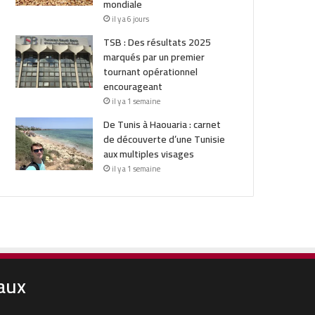
mondiale
il y a 6 jours
TSB : Des résultats 2025
marqués par un premier
tournant opérationnel
encourageant
il y a 1 semaine
De Tunis à Haouaria : carnet
de découverte d’une Tunisie
aux multiples visages
il y a 1 semaine
aux