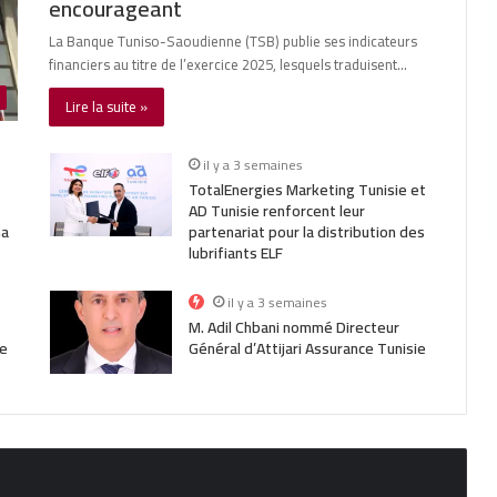
encourageant
La Banque Tuniso-Saoudienne (TSB) publie ses indicateurs
financiers au titre de l’exercice 2025, lesquels traduisent…
Lire la suite »
il y a 3 semaines
TotalEnergies Marketing Tunisie et
AD Tunisie renforcent leur
ha
partenariat pour la distribution des
lubrifiants ELF
il y a 3 semaines
M. Adil Chbani nommé Directeur
e
Général d’Attijari Assurance Tunisie