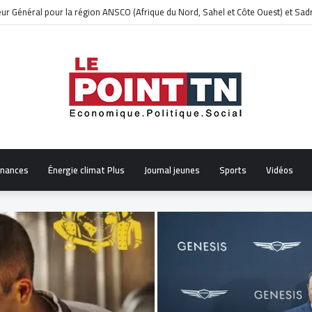
 27 morts et 42 blessés
inances
Énergie climat Plus
Journal jeunes
Sports
Vidéos