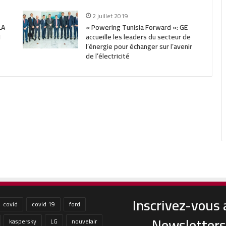
2 juillet 2019
LA
« Powering Tunisia Forward »: GE
I
accueille les leaders du secteur de
l’énergie pour échanger sur l’avenir
de l’électricité
Inscrivez-vous 
covid
covid 19
ford
Newsletters
kaspersky
LG
nouvelair