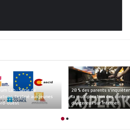
um Lab : Série de
28 % des parents s’inquiète
ations destiné aux jeunes
la multiplication des conten
ord-ouest
dangereux sur Internet