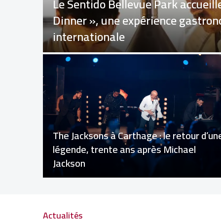
e à
Air France : Lionel Rault, nouvea
pour la région ANSCO (Afrique du 
Ouest) et Sadri Essid Directeur d’
 et AD
Les attaques en mer Noire ravivent le
at pour
spectre d’une nouvelle crise alimentaire
mondiale
Actualités