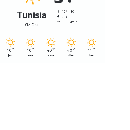
Tunisia
40º - 30º
29%
9.33 km/h
Ciel Clair
40
40
40
40
41
℃
℃
℃
℃
℃
jeu
ven
sam
dim
lun