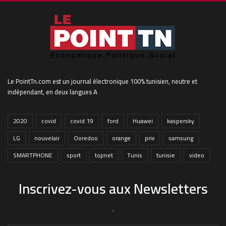
Le PointTn.com est un journal électronique 100% tunisien, neutre et
indépendant, en deux langues A
2020
covid
covid 19
ford
Huawei
kaspersky
LG
nouvelair
Ooredoo
orange
prix
samsung
SMARTPHONE
sport
topnet
Tunis
tunisie
video
Inscrivez-vous aux Newsletters
.