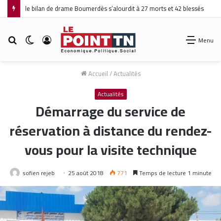
le bilan de drame Boumerdès s’alourdit à 27 morts et 42 blessés
Rechercher
Switch
Connexion
Menu
skin
Accueil
/
Actualités
Actualités
Démarrage du service de
réservation à distance du rendez-
vous pour la visite technique
sofien rejeb
25 août 2018
771
Temps de lecture 1 minute