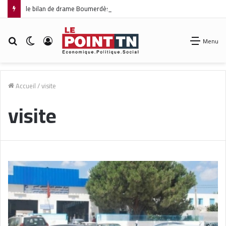
le bilan de drame Boumerdès s’alourdit à 27 morts et 42 blessés
Rechercher
Switch
Connexion
Menu
skin
Accueil
/
visite
visite