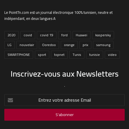
Le PointTn.com est un journal électronique 100% tunisien, neutre et
indépendant, en deux langues A
2020
covid
covid 19
ford
Huawei
kaspersky
LG
nouvelair
Ooredoo
orange
prix
samsung
SMARTPHONE
sport
topnet
Tunis
tunisie
video
Inscrivez-vous aux Newsletters
.
Entrez
votre
adresse
Email