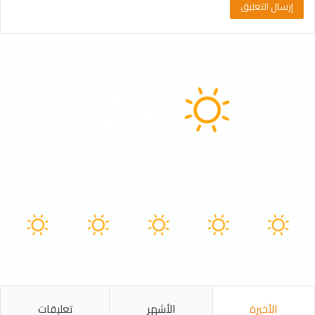
الطقس
29
℃
Tunisia
41º - 29º
61%
2.88 كيلومتر/ساعة
سماء صافية
41
40
40
40
41
℃
℃
℃
℃
℃
الجمعة
السبت
الأحد
الأثنين
الثلاثاء
الأخيرة
الأشهر
تعليقات