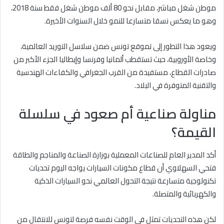
موطن شغل مباشر، مقابل نحو 80 ألف موطن شغل فقط سنة 2018،
وهو ما يعكس نسقا متسارعا للنمو خلال السنوات الأخيرة.
ويعود هذا التطور إلى تموقع تونس ضمن سلاسل التوريد العالمية،
وخاصة الأوروبية، حيث تستقطب ألمانيا وفرنسا وإيطاليا الجزء الأكبر من
صادرات القطاع، مستفيدة من القرب الجغرافي والكفاءات الهندسية
والتقنية المتوفرة في البلاد.
مناولة صناعية أم صعود في سلسلة
القيمة؟
أكد المدير العام للصناعات المعملية بوزارة الصناعة والمناجم والطاقة
فتحي السهلاوي أن قطاع مكونات السيارات يواجه اليوم تحديات
تكنولوجية متسارعة نتيجة التحول العالمي نحو السيارات الذكية
والكهربائية والمتصلة.
لكن هذه التحديات تمثل في الوقت نفسه فرصة لتونس للانتقال من