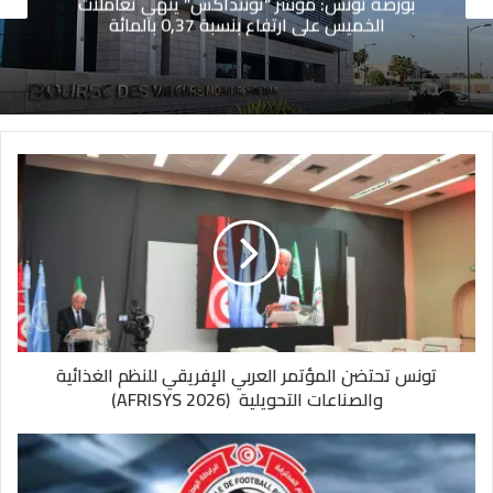
بورصة تونس: مؤشر “توننداكس” ينهي تعاملات
الخميس على ارتفاع بنسبة 0,37 بالمائة
تونس تحتضن المؤتمر العربي الإفريقي للنظم الغذائية
والصناعات التحويلية (AFRISYS 2026)