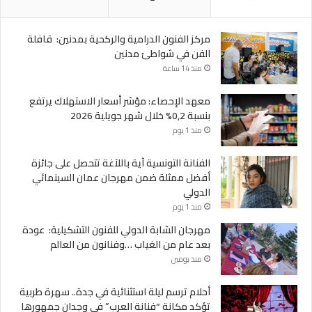
مركز الفنون الدرامية والركحية بمدنين: قافلة
الفن في شواطئ مدنين
منذ 14 ساعة
معهد الإحصاء: مؤشر أسعار الاستهلاك يرتفع
بنسبة 0,2% خلال شهر جويلية 2026
منذ 1 يوم
الفنانة التونسية آية باللآغة تتحصل على جائزة
أفضل ممثلة ضمن مهرجان عمان السينمائي
الدولي
منذ 1 يوم
مهرجان الشابة الدولي للفنون التشكيلية: عودة
بعد عام من الغياب …وفنانون من العالم
منذ يومين
أحلام ترسم ليلة استثنائية في جدة.. سهرة طربية
تؤكد مكانة “فنانة العرب” في وجدان جمهورها