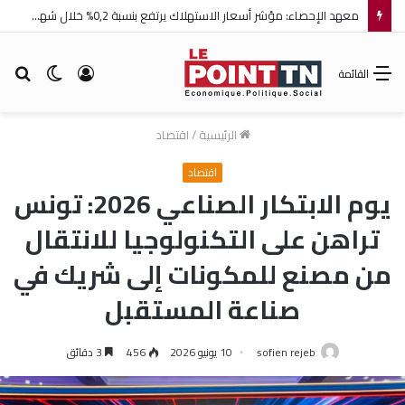
الفنانة التونسية آية باللآغة تتحصل على جائزة أفضل ممثلة ضمن مهرجان عمان السينمائي الدولي
تسجيل
الوضع
بح
القائمة
الدخول
المظلم
عن
الرئيسية
/
اقتصاد
اقتصاد
يوم الابتكار الصناعي 2026: تونس
تراهن على التكنولوجيا للانتقال
من مصنع للمكونات إلى شريك في
صناعة المستقبل
sofien rejeb
10 يونيو 2026
456
3 دقائق