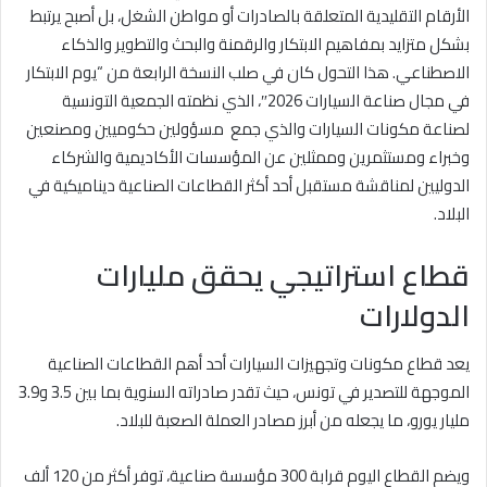
الأرقام التقليدية المتعلقة بالصادرات أو مواطن الشغل، بل أصبح يرتبط
بشكل متزايد بمفاهيم الابتكار والرقمنة والبحث والتطوير والذكاء
الاصطناعي. هذا التحول كان في صلب النسخة الرابعة من “يوم الابتكار
في مجال صناعة السيارات 2026″، الذي نظمته الجمعية التونسية
لصناعة مكونات السيارات والذي جمع مسؤولين حكوميين ومصنعين
وخبراء ومستثمرين وممثلين عن المؤسسات الأكاديمية والشركاء
الدوليين لمناقشة مستقبل أحد أكثر القطاعات الصناعية ديناميكية في
البلاد.
قطاع استراتيجي يحقق مليارات
الدولارات
يعد قطاع مكونات وتجهيزات السيارات أحد أهم القطاعات الصناعية
الموجهة للتصدير في تونس، حيث تقدر صادراته السنوية بما بين 3.5 و3.9
مليار يورو، ما يجعله من أبرز مصادر العملة الصعبة للبلاد.
ويضم القطاع اليوم قرابة 300 مؤسسة صناعية، توفر أكثر من 120 ألف