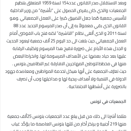
وبعد الاستقلال صدر القانون عدد154 لسنة 1959 المتعلق بتنظيم
الجمعيات؛ والذي كان يفرض الحصول على “تأشيرة” من وزير الداخلية
لتأسيس جمعية مّما جعل التضييق كبيرا على العمل الجمعياتي .وهو
القانون الذي بقي معمولاً به إلى أن صدر المرسوم الجديد عدد 88
لسنة 2011 و الذي ألغى نظام “التاشيرة” لكنه فتح باب الفوضى أمام
العمل الجمعياتي حيث بلغت الى حد اليوم 25 ألف جمعية ليعود الحديث
و الجدل هذه الأيام على ضرورة تنقيح هذا المرسوم وتكثيف الرقابة
عليها بعد حياد بعضها عن الأهداف المرسومة لها. وانخراط البعض
منها في مخطط لتوطين المهاجرين الافارقة غير النظاميين بتونس .
حيث تعرّف الجمعية على أنها هيكل لخدمة المواطنين ومعاضدة جهود
الدولة في التنمية ولا أهداف ربحية لها و مداخيلها وجب أن تصرف
بالضرورة على أنشطتها الاجتماعية .
الجمعيات في تونس
مثلما أشرنا الى ذلك من قبل يبلغ عدد الجمعيات بتونس 25ألف جمعية
منها 219 أجنبية و يرتكز أكثر من ثلثها بتونس العاصمة ما يؤكّد غياب