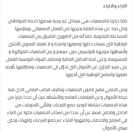
الثراء والاثراء
كما ذكرنا فالجمعيات هي هياكل غير ربحية هدفها خدمة المواطنين.
وكل حياد عن هذه الغاية يخرجها من العمل الجمعياتي ويعرّضها
المساءلة القانونية. كما أنه من الضروري التفريق بين الجمعيات
الوطنية التي مصادر دخلها وصرفها واضحة و لا تعتمد التمويل الأجنبي
وأنشطتها موجهة للتونسيين دون غيرهم و بين الجمعيات الموجّهة و
المشبوهة. وعلى لجنة التحاليل المالية ومختلف البنوك التونسية العمل
على مزيد التحرّي عن الأموال التي تحوّل الى الجمعيات ومطالبتها بأوجه
صرفها والبرامج الوطنية التي أنجزتها.
ومن الحتمي تنقيح قانون الجمعيات وتكثيف الجانب الرقابي الذي فيه
حركة الأموال وعن العلاقات العامة والأنشطة. حيث أن عددا كبيرا من
هذه الجمعيات نشاطه الوحيد جمع التبرعات وتلقّي التحويلات من
الداخل والخارج. فضلا عن أن عددا من اصحاب الجمعيات تخلوا عن الثراء
في البرامج والخدمات وامتهنوا الاثراء عبر جمع التبرعات والهبات وحتى
تبييض الأموال.