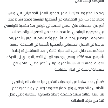
الشيطنة ليست الحل
رغم ما تقدّم وما تعرّضنا له من فوضى العمل الجمعياتي في تونس
وحياد عدد كبير من الجمعيات عن أنشطتها الرئيسية وعدم نشاط عدد
أكبر من الجمعيات فانّ العمل الجمعياتي بتونس يعدّ مفخرة للتونسيين
في محيطهم الإقليمي لما قدمته عدد من الجمعيات والمنظمات
المحترمة للمواطنين بمختلف فئاتهم وأعمارهم. فالهلال الأحمر يعدّ
مرجعا في العمل الجمعياتي وأقدمها تأسيسا في المنطقة العربية
حيث تأسست خلال الحرب العالمية الثانية و. بعد الاستقلال تم إعادة
تأسيسها سنة 1956. وتنتمي جمعية الهلال الأحمر التونسي إلى الحركة
الدولية لجمعيات الصليب الأحمر والهلال الأحمر. وهي تتعامل مع
جمعيات تونسية في اطار الشفافية.
كما أن عددا هاما من الجمعيات تقدّم يوميا خدمات للمواطنين و
للأطفال و للمعوقين ولها مقارّ معلومة وعناوين واضحة وتقدّم
تقاريرها المالية بصفة منتظمة وتنظم جلساتها الانتخابية وهي محل
ثقة من طرف السلطات .