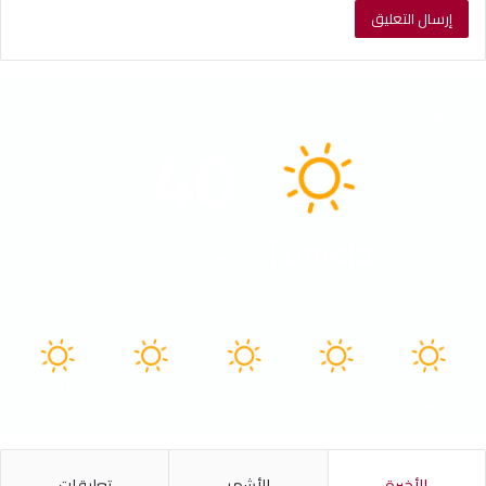
الطقس
40
℃
Tunisia
40º - 32º
15%
4.04 كيلومتر/ساعة
سماء صافية
41
40
40
40
40
℃
℃
℃
℃
℃
السبت
الأحد
الأثنين
الثلاثاء
الأربعاء
الأخيرة
الأشهر
تعليقات