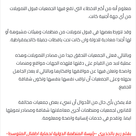
معلوم أنه من أكبر الاخطاء التي تقع فيها الجمعيات قبول التمويلات
من أي جهة أجنبية كانت.
وقد تتورط بعضها في قبول تمويلات من منظمات وهيئات مشبوهة أو
لها أجندا معادية للدولة وان كانت تحت يافطات جميلة كالديمقراطية.
وبالتالي فعلى الجمعيات التحقق جيدا من مصادر التمويلات.وهذه
عملية لابد من القيام على دقتها فلهذه الجهات مواقع ومنصات
واضحة وتعلن فيها عن مواقفها وافكارها.وبالتالي لا يعذر الجاهل
بجهله وعلى الجمعيات أن تراقب نفسها بنفسها وتكون شفافة
للجميع.
فلا يمكن بأي حال من الأحوال أن تسيء بعض جمعيات مخالفة
للقانون لجمعيات ومنظمات أخرى معاملاتها شفافة ومصادر تمويلها
ايضا. وتقدم في خدمات إنسانية واضحة ومعلومة.
بقلم ريم بالخذيري –
رئيسة المنظمة الدولية لحماية اطفال المتوس
ط-