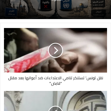
نقل تونس' تستنكر تنامي الاعتداءات ضد أعوانها بعد مقتل
"قابض"