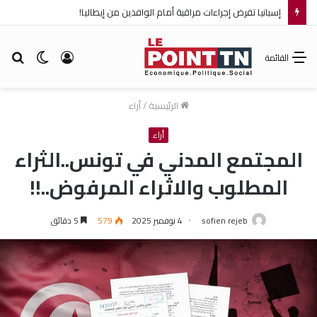
إسبانيا تفرض إجراءات مراقبة أمام الوافدين من إيطاليا!
تسجيل
الوضع
بح
القائمة
الدخول
المظلم
عن
الرئيسية
/
أراء
أراء
المجتمع المدني في تونس..الثراء
المطلوب والاثراء المرفوض..!!
sofien rejeb
4 نوفمبر 2025
579
5 دقائق