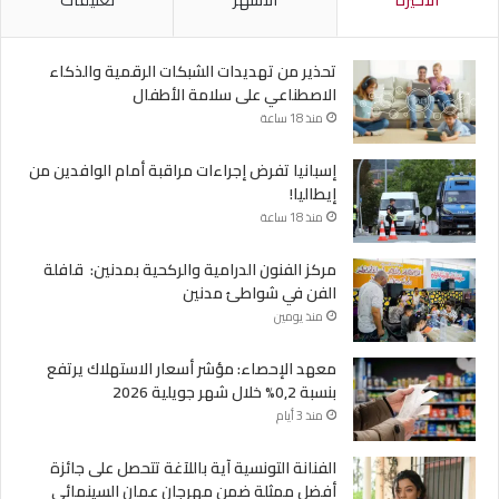
تحذير من تهديدات الشبكات الرقمية والذكاء
الاصطناعي على سلامة الأطفال
منذ 18 ساعة
إسبانيا تفرض إجراءات مراقبة أمام الوافدين من
إيطاليا!
منذ 18 ساعة
مركز الفنون الدرامية والركحية بمدنين: قافلة
الفن في شواطئ مدنين
منذ يومين
معهد الإحصاء: مؤشر أسعار الاستهلاك يرتفع
بنسبة 0,2% خلال شهر جويلية 2026
منذ 3 أيام
الفنانة التونسية آية باللآغة تتحصل على جائزة
أفضل ممثلة ضمن مهرجان عمان السينمائي