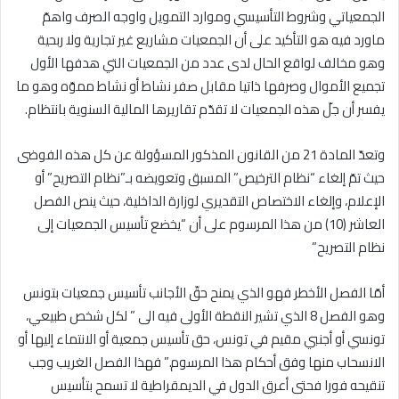
الجمعياتي وشروط التأسيسي وموارد التمويل واوجه الصرف واهمّ
ماورد فيه هو التأكيد على أن الجمعيات مشاريع غير تجارية ولا ربحية
وهو مخالف لواقع الحال لدى عدد من الجمعيات التي هدفها الأول
تجميع الأموال وصرفها ذاتيا مقابل صفر نشاط أو نشاط مموّه وهو ما
يفسر أن جلّ هذه الجمعيات لا تقدّم تقاريرها المالية السنوية بانتظام.
وتعدّ المادة 21 من القانون المذكور المسؤولة عن كل هذه الفوضى
حيث تمّ إلغاء “نظام الترخيص” المسبق وتعويضه بـ”نظام التصريح” أو
الإعلام، وإلغاء الاختصاص التقديري لوزارة الداخلية، حيث ينص الفصل
العاشر (10) من هذا المرسوم على أن “يخضع تأسيس الجمعيات إلى
نظام التصريح”
أمّا الفصل الأخطر فهو الذي يمنح حقّ الأجانب تأسيس جمعيات بتونس
وهو الفصل 8 الذي تشير النقطة الأولى فيه الى ” لكل شخص طبيعي،
تونسي أو أجنبي مقيم في تونس، حق تأسيس جمعية أو الانتماء إليها أو
الانسحاب منها وفق أحكام هذا المرسوم.” فهذا الفصل الغريب وجب
تنقيحه فورا فحتى أعرق الدول في الديمقراطية لا تسمح بتأسيس