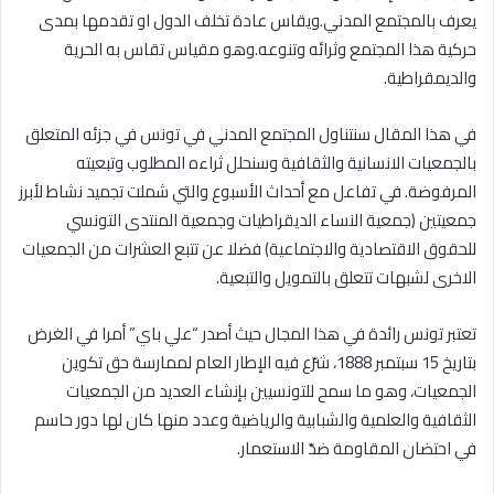
يعرف بالمجتمع المدني.ويقاس عادة تخلف الدول او تقدمها بمدى
حركية هذا المجتمع وثرائه وتنوعه.وهو مقياس تقاس به الحرية
والديمقراطية.
في هذا المقال سنتناول المجتمع المدني في تونس في جزئه المتعلق
بالجمعيات الانسانية والثقافية وسنحلل ثراءه المطلوب وتبعيته
المرفوضة. في تفاعل مع أحداث الأسبوع والتي شملت تجميد نشاط لأبرز
جمعيتين (جمعية النساء الديقراطيات وجمعية المنتدى التونسي
للحقوق الاقتصادية والاجتماعية) فضلا عن تتبع العشرات من الجمعيات
الاخرى لشبهات تتعلق بالتمويل والتبعية.
تعتبر تونس رائدة في هذا المجال حيث أصدر “علي باي” أمرا في الغرض
بتاريخ 15 سبتمبر 1888، شرّع فيه الإطار العام لممارسة حق تكوين
الجمعيات، وهو ما سمح للتونسيين بإنشاء العديد من الجمعيات
الثقافية والعلمية والشبابية والرياضية وعدد منها كان لها دور حاسم
في احتضان المقاومة ضدّ الاستعمار.