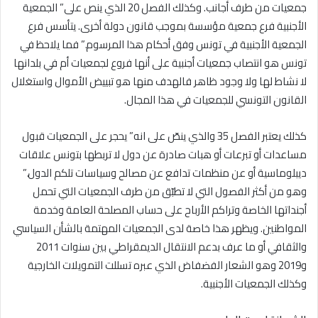
جمعيات من طرف أجانب. وكذلك الفصل 20 الذي ينص على” الجمعية
الأجنبية فرع جمعية مؤسسة بموجب قانون دولة أخرى. يتأسس فرع
الجمعية الأجنبية في تونس وفق أحكام هذا المرسوم.” فما يلاحظ في
تونس هو انتصاب جمعيات أجنبية على أنها فروع لجمعيات أم في بلدانها
لا نشاط لها ولا وجود ظاهر فالهدف منها هو تبييض الأموال واستغلال
القانون التونسي للجمعيات في هذا المجال.
كذلك يعتبر الفصل 35 والذي ينصّ على انه” يحجر على الجمعيات قبول
مساعدات أو تبرعات أو هبات صادرة عن دول لا تربطها بتونس علاقات
ديبلوماسية أو عن منظمات تدافع عن مصالح وسياسات تلكم الدول.”
وهو من أكثر الفصول التي لا تطبّق من طرف الجمعيات التي تحمل
أجنداتها الخاصة وتراكم الأرباح على حساب المصلحة العامة وخدمة
المواطنين. ويظهر هذا خاصة لدى الجمعيات المهتمة بالشأن السياسي
والثقافي أو ما عرف بدعم الانتقال الديمقراطي بين سنوات 2011
و2019 وهو الشعار الفضفاض الذي عبره تسللت التمويلات الخارجية
وكذلك الجمعيات الأجنبية.