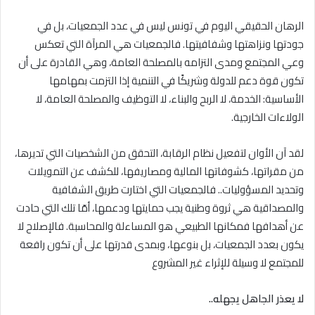
الرهان الحقيقي اليوم في تونس ليس في عدد الجمعيات، بل في
جودتها ونزاهتها وشفافيتها. فالجمعيات هي المرآة التي تعكس
وعي المجتمع ومدى التزامه بالمصلحة العامة، وهي القادرة على أن
تكون قوة دعم للدولة وشريكًا في التنمية إذا التزمت بمهامها
الأساسية: الخدمة، لا الربح والبناء، لا التوظيف والمصلحة العامة، لا
الولاءات الخارجية.
لقد آن الأوان لتفعيل نظام الرقابة، التحقق من الشخصيات التي تديرها،
من مقراتها، كشوفاتها المالية ومصاريفها، للكشف عن التمويلات
وتحديد المسؤوليات.. فالجمعيات التي اختارت طريق الشفافية
والمصداقية هي ثروة وطنية يجب حمايتها ودعمها، أمّا تلك التي حادت
عن أهدافها فمكانها الطبيعي هو المساءلة والمحاسبة. فالإصلاح لا
يكون بعدد الجمعيات، بل بنوعها، وبمدى قدرتها على أن تكون رافعة
للمجتمع لا وسيلة للإثراء غير المشروع
لا يعذر الجاهل يجهله
..