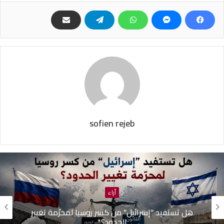
sofien rejeb
أراء
الدكتور علي الفالحي : أزمتنا ليست قدراً… بل أزمة
خيارات سياسية”