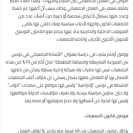
التوازن في العمل الجمعياتي بين المركز والجهات . وهذا العدد الكبير
يقابله ضعف في العمل الجمعياتي وذلك بسبب أنّ أغلبها غير ناشط
وعدد منها يستغلّ لأغراض شخصية أو حزبية حيث أنشأت عدد من
الجمعيات لتكون واجهة لأحزاب سياسية وبنك خلفي لها يتلقى
التمويلات الداخلية والخارجية بدلا عنها بحكم منع القانون التونسي
للتمويل الأجنبي للأحزاب واتاحته للجمعيات.
ووفق أرقام نشرت في دراسة بعنوان “النّشاط الجمعياتي في تونس
بين الميوعة التشريعيّة والضبابيّة التنظيميّة” فانّ أكثر من 70% من هذه
الجمعيات، ليس لها مقرات ولا هيكلة إدارية رسميّة يمكن من خلالها
الاتصال بها أو التعامل معها بشكل رسمي؛ بل مازالت أغلب الجمعيات
الناشطة في تونس ”إفتراضية” وليس لها مواقع على صفحات “الواب”
ولا حتى عناوين مراسلة بريدية، ولا تعرف مؤسّسات الدولة مواقعها
وليس لها فكرة عن أنشطتها ولا حجم تمويلاتها أو مصادرها.
فوضى قانون الجمعيات
يتكوّن قانون الجمعيات من 49 فصلا موزعةعلى9 تعرّف العمل