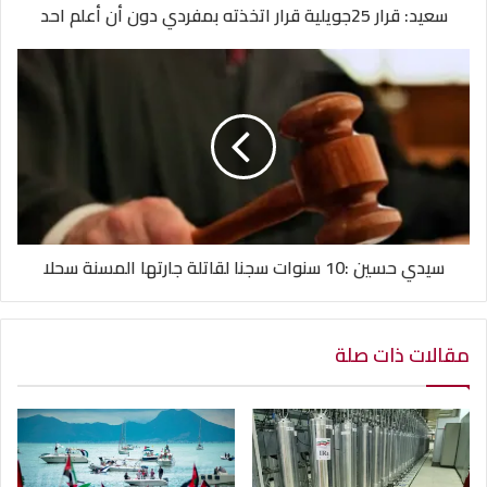
سعيد: قرار 25جويلية قرار اتخذته بمفردي دون أن أعلم احد
سيدي حسين :10 سنوات سجنا لقاتلة جارتها المسنة سحلا
مقالات ذات صلة