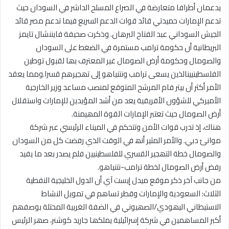
یدعمان أطرافا متعارضة في الصراع المسلح الداشر في السودان حیث
تدعم الإمارات حمیدتي قائد قوات الدعم السریع فیما تدعم مصر قائد
الجیش السوداني عبد الفتاح البرھان. وذكرت صحیفة فایننشال تایمز
البریطانیة أن حكومة ترامب مستمرة في الضغط على السودان
والصومال وحكومة أرض الصومال غیر المعترف بھا لقبول توطین
الفلسطینیینالذین یسعى ترامب ونتنیاھو إلى تھجیرھم قسرا.ومما یعقد
الأمر أكثر أن بیتر فام المرشح المتوقع لمنصب مساعد وزیر الخارجیة
الأمیركي للشؤون الأفریقیة یعد من أشد المؤیدین للإمارات واستقلال
أرض الصومال حیث تعتبر الإمارات القوة المھیمنة.
ھناك، إذ تدرب قوات الأمن وتتحكم في المیناء الرئیسي عبر شركة
موانئ دبي. والأمر المثیر أنھ في الوقت الذي رفضت كل من السودان
والصومال خطة التھجیر القسري للفلسطینیین فلم یصدر بعد ما یفید
رفض أرض الصومال لخطة ترامب-نتنیاھو.
من جانب آخر ذكر موقع میدل إیست آي أن الدول الخلیجیة النفطیة
الثلاث: السعودیة والإمارات وقطر تساھم في تمویل النشاط
الاستیطاني الیھودي/الصھیوني في الضفة الغربیة المحتلة بوصفھم
أكبر المساھمین في شركة إسرائیلیة یملكھا جارید كوشنر، صھر الرئیس