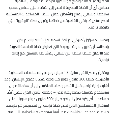
المصریة غیر فعالة وتمنح مجالاً كبیرًا لحركة المقاومة الإسلامیة
حماس، أي أن الخطة المصریة لا تدعو إلى القضاء على حماس بسحب
سلاحھا، وتسعى لإقناع واشنطن بجعل استمرار المساعدات العسكریة
لمصر مشروطًا بتخلي القاھرة عن خطتھا وقبول خطة ”الریفییرا“ التي
طرحھا ترامب.
وبحسب مسؤول أمیركي لم یُذكر اسمھ، فإن ”الإمارات لم یكن
بإمكانھا أن تكون الدولة الوحیدة التي تعارض خطة الجامعة العربیة
عند الاتفاق علیھا، لكنھا الآن تسعى لإفشالھا بالتنسیق مع إدارة
ترامب“.
ویذكر أن مصر تتلقى سنویًا 1.3 ملیار دولار من المساعدات العسكریة
الأمیركیة، منھا 300 ملیون دولار مشروطة بقضایا حقوق الإنسان، وقد
أشارت إدارة ترامب خلال الشھر ونصف الماضیین إلى أن ھذه الأموال
ستستخدم كوسیلة ضغط لإجبار مصر – وكذلك الأردن، الذي یتلقى أیضًا
مساعدات أمیركیة تصل إلى نحو ملیار و500 ملیون دولار سنویا– على
استقبال الفلسطینیین الذین تدعو خطة ترامب إلى تھجیرھم یتم طردھم
من غزة. وقد حذرت واشنطن مصر أنھا ستخفض مساعداتھا السنویة