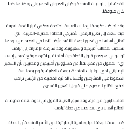
الخطة، فإن الولایات المتحدة وكیان العدوان الصھیوني رفضتاھا كما
كان متوقعًا.
وقد تحركت حكومة الإمارات العربیة المتحدة بعكس قرار القمة العربیة
حیث سعت إلى تعزیز الرفض الأمیركي للخطة المصریة-العربیة، التي
تعاني أساسا من قصور لجھة التنفیذ وأیضا لأنھا في العدید من بنودھا
تستجیب لمطالب أمیركیة وصھیونیة. وقد سارعت الإمارات إلى ترامب
توسوس لھ بعدم قبول الخطة حیث أفاد تقریر نشره موقع ”میدل إیست
آي“ الممول من قطر، نقلاً عن مسؤولین أمیركیین ومصریین بأن السفیر
الإماراتي لدى الولایات المتحدة، یوسف العتیبة، یقوم بممارسة
الضغوط على المشرعین وأعضاء الدائرة المقربة من الرئیس ترامب
لدفع النظام المصري على قبول التھجیر القسري
للفلسطینیین من غزة. وقد سبق للعتیبة القول في ندوة لقمة حكومات
العالم أنھ لا یرى بعد بدیلا عن خطة ترامب.
كما زعمت البعثة الدبلوماسیة الإماراتیة لدى الأمم المتحدة أن الخطة