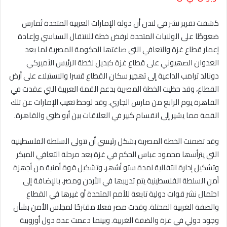
كشفت تقریر نشر في لندن أن دولة الإمارات العربیة المتحدة تُمارس
ضغوطًا على الولایات المتحدة لرفض خطة للانتقال السیاسي وإعادة
إعمار قطاع غزة والتعافي التي صاغتھا الحكومة المصریة لما بعد
العدوان الصھیوني على قطاع غزة كبدیل لخطة الرئیس الأمیركي
دونالد ترامب الداعیة إلى تھجیر سكان القطاع قسرا والاستیلاء على أرض
القطاع، وقد حظیت الخطة المصریة بدعم القمة العربیة التي عقدت في
القاھرة یوم الرابع من مارس الجاري. وقد لوحظ تغیب الإمارات عن تلك
القمة مما یشیر إلى انقسام كبیر في العلاقات بین أبو ظبي والقاھرة.
وقد تضمنت الخطة المصریة بشكل رئیسي أن تتولى السلطة الفلسطینیة
التي یترأسھا محمود عباس الحكم في غزة بعد مرحلة التعافي المبكر
وتشكیل إدارة انتقالیة لمدة ستو أشھر، وتشكیل قوة أمنیة من أجھزة
أمن السلطة الفلسطینیة یتم تدریبھا في الأردن ومصر، بالإضافة إلى
احتمال نشر قوات دولیة تابعة للأمم المتحدة أو غیرھا في القطاع
والضفة الغربیة المحتلة. وقدت مصر فعلا مقترحًا لمجلس الأمن بشأن
وجود دولي في غزة والضفة الغربیة. وبینما دعمت عدة دول أوروبیة