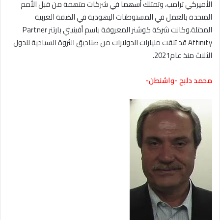
الأمیركي ترامب، وتمتلك أسھما في شركات متھمة من قبل الأمم
المتحدة بالعمل في المستوطنات الیھودیة في الضفة الغربیة
المحتلة.وكانت شركة كوشنر المعروفة باسم أفینیتي بارتنر Partner
Affinity قد تلقت ملیارات الدولارات من صنادیق الثروة السیادیة للدول
الثلاث منذ عام2021.
محمد دلبح -واشنطن-