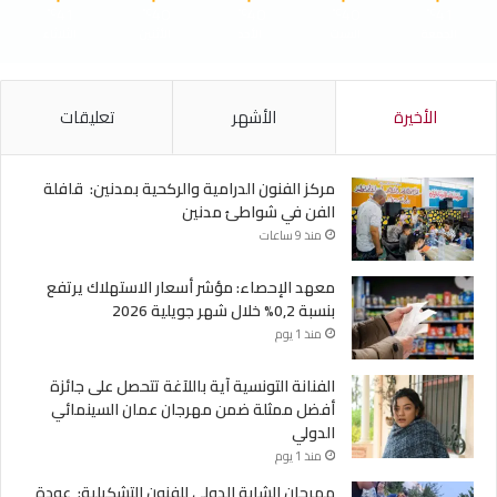
41
40
40
40
41
℃
℃
℃
℃
℃
الجمعة
السبت
الأحد
الأثنين
الثلاثاء
الأخيرة
الأشهر
تعليقات
مركز الفنون الدرامية والركحية بمدنين: قافلة
الفن في شواطئ مدنين
منذ 9 ساعات
معهد الإحصاء: مؤشر أسعار الاستهلاك يرتفع
بنسبة 0,2% خلال شهر جويلية 2026
منذ 1 يوم
الفنانة التونسية آية باللآغة تتحصل على جائزة
أفضل ممثلة ضمن مهرجان عمان السينمائي
الدولي
منذ 1 يوم
مهرجان الشابة الدولي للفنون التشكيلية: عودة