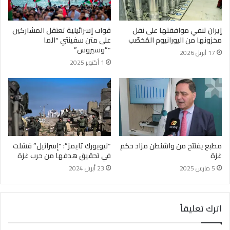
إيران تنفي موافقتها على نقل
قوات إسرائيلية تعتقل المشاركين
مخزونها من اليورانيوم المُخصّب
على متن سفينتي “الما
“”وسيروس”
17 أبريل 2026
1 أكتوبر 2025
مطبع يفتتح من واشنطن مزاد حكم
“نيويورك تايمز”: “إسرائيل” فشلت
غزة
في تحقيق هدفها من حرب غزة
5 مارس 2025
23 أبريل 2024
اترك تعليقاً