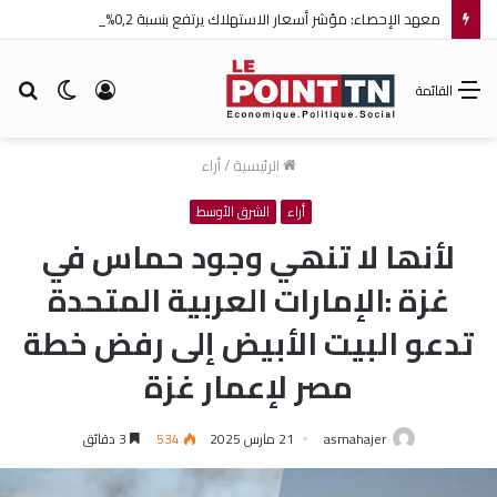
معهد الإحصاء: مؤشر أسعار الاستهلاك يرتفع بنسبة 0,2% خلال شهر جويلية 2026
تسجيل
الوضع
بح
القائمة
الدخول
المظلم
عن
الرئيسية
/
أراء
أراء
الشرق الأوسط
لأنھا لا تنھي وجود حماس في
غزة :الإمارات العربیة المتحدة
تدعو البیت الأبیض إلى رفض خطة
مصر لإعمار غزة
asmahajer
21 مارس 2025
534
3 دقائق