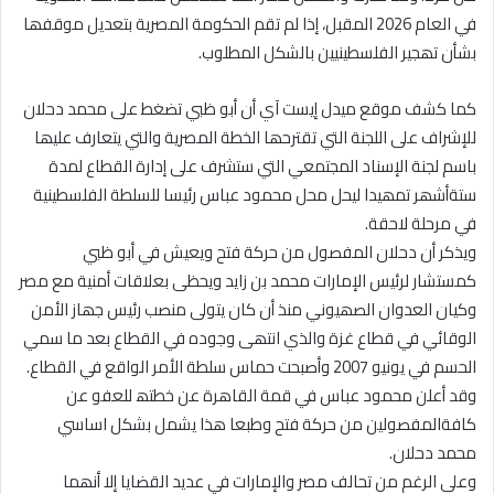
في العام 2026 المقبل، إذا لم تقم الحكومة المصریة بتعدیل موقفھا
بشأن تھجیر الفلسطینیین بالشكل المطلوب.
كما كشف موقع میدل إیست آي أن أبو ظبي تضغط على محمد دحلان
للإشراف على اللجنة التي تقترحھا الخطة المصریة والتي یتعارف علیھا
باسم لجنة الإسناد المجتمعي التي ستشرف على إدارة القطاع لمدة
ستةأشھر تمھیدا لیحل محل محمود عباس رئیسا للسلطة الفلسطینیة
في مرحلة لاحقة.
ویذكر أن دحلان المفصول من حركة فتح ویعیش في أبو ظبي
كمستشار لرئیس الإمارات محمد بن زاید ویحظى بعلاقات أمنیة مع مصر
وكیان العدوان الصھیوني منذ أن كان یتولى منصب رئیس جھاز الأمن
الوقائي في قطاع غزة والذي انتھى وجوده في القطاع بعد ما سمي
الحسم في یونیو 2007 وأصبحت حماس سلطة الأمر الواقع في القطاع.
وقد أعلن محمود عباس في قمة القاھرة عن خطتھ للعفو عن
كافةالمفصولین من حركة فتح وطبعا ھذا یشمل بشكل اساسي
محمد دحلان.
وعلى الرغم من تحالف مصر والإمارات في عدید القضایا إلا أنھما