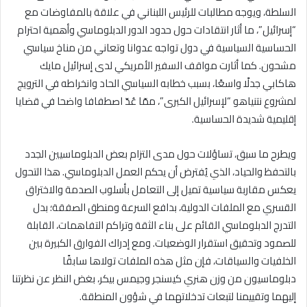
السلطة، ويوجه مطالبات للرئيس اللبناني في علاقة بالمفاوضات مع
“إسرائيل”، ما أثار انتقادات حول حدود الدور الدبلوماسي وأهمية احترام
الحساسية السياسية في دول تواجه عدوانا وتعاني من مناخ سياسي
مشحون. كما أثارت مواقف السفير الأمريكي لدى إسرائيل مايك
هاكابي جدلًا واسعًا، بسبب خطابه السياسي الحاد وانخراطه في الترويج
لمشروع نتنياهو “لإسرائيل الكبرى”، ممّا عُدّ اصطفافا واضحا في قضايا
إقليمية شديدة الحساسية.
ويطرح ما سبق، تساؤلات حول مدى التزام بعض الدبلوماسيين الجدد
بالتحفظ والحياد، الذي يُفترض أن يحكم العمل الدبلوماسي. هذا التحول
يعكس مقاربة سياسية تميل إلى التعامل بأسلوب الصدمة والاختراق
القسري مع الملفات الدولية، بدافع السرعة ومنطق الصفقة؛ بدل
التدرج الدبلوماسي القائم على بناء الثقة وتراكم التفاهمات، القابلة
للصمود وتحقيق استقرار الوضعيات. ومع إدراك الفوارق الكبيرة بين
الخلفيات والسياقات، فإن مثل هذه الملفات تولاها سابقًا
دبلوماسيون من وزن هنري كيسنجر وجيمس بيكر، بغض النظر عن نظرتنا
إليهما وتقييمنا لتبعات تدخلاتهما في شؤون المنطقة.