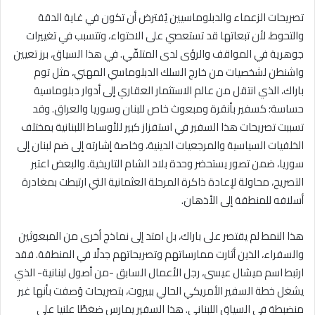
تصريحات الزعماء والدبلوماسيين يُفترض أن تكون في غاية الدقة
والتحوط، لأن تبعاتها قد تستعصي على الاحتواء، وتتسبب في تغييرات
جوهرية في المواقف والرؤى لدى المتلقّي. في هذا السياق، برز تعيين
واشنطن لشخصيات من خارج السلك الدبلوماسي المهني، مثل توم
باراك، الذي انتقل من عالم الاستثمار العقاري إلى أدوار دبلوماسية
حساسة؛ كسفير بأنقرة ومبعوث خاص للبنان وسوريا والعراق. وقد
تسببت تصريحات هذا السفير في استفزاز كبير للأوساط اللبنانية بمختلف
الخلفيات السياسية والمرجعيات الدينية، وخاصة إشارته إلى ضم لبنان إلى
سوريا، ضمن تصور يستحضر وحدة بلاد الشام التاريخية. والبعض اعتبر
التصريح، محاولة لإعادة ذاكرة المرحلة العثمانية التي ارتبطت بمغادرة
أسلافه للمنطقة إلى الأذهان.
هذا النمط لم يقتصر على باراك، بل امتد إلى نماذج أخرى من المبعوثين
والسفراء، الذين أثارت ممارساتهم وتصريحاتهم جدلًا في المنطقة. فقد
ارتبط اسم ميشال عيسى، رجل الأعمال السابق -من أصول لبنانية- الذي
يشغل خطة السفير الأمريكي الحالي ببيروت، بتصريحات وُصفت بأنها غير
منضبطة في السياق اللبناني. هذا السفير يمارس ضغطًا علنيا على