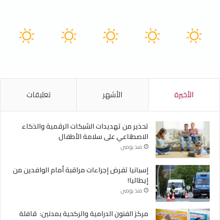
1.46 كيلومتر/ساعة
سماء صافية
41
41
40
40
40
℃
℃
℃
℃
℃
الأحد
الأثنين
الثلاثاء
الأربعاء
الخميس
الأخيرة
الأشهر
تعليقات
تحذير من تهديدات الشبكات الرقمية والذكاء
الاصطناعي على سلامة الأطفال
منذ يومين
إسبانيا تفرض إجراءات مراقبة أمام الوافدين من
إيطاليا!
منذ يومين
مركز الفنون الدرامية والركحية بمدنين: قافلة