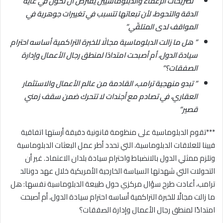
” تصريحات الزعماء والدبلوماسيين يُفترض أن تكون في غاية
الدقة والتحوط، لأن تبعاتها تتسبب في تغييرات جوهرية في
المواقف لدى المتلقّي”
” هل ما زالت الدبلوماسية مجالًا للخبرة التراكمية أساسه احترام
سيادة الدول، أم أصبحت امتدادًا لمنطق رجال الأعمال وإدارة
الصفقات؟”
” تبدو منهجية ترامب، القادمة من عالم الأعمال والاستثمار
العقاري، في تصادم مع أجندات لا تتحرك ضمن سقف زمني
قصير”
***تقوم الدبلوماسية على منظومة قانونية دقيقة أرستها اتفاقية
فيينا للعلاقات الدبلوماسية، التي تحدد أطر عمل البعثات الدبلوماسية
وتلزم ممثلي الدول بالانضباط واحترام سيادة بلدان الاعتماد. غير أن
التحولات التي شهدتها السياسة الخارجية الأمريكية خلال عهد دونالد
ترامب، أعادت طرح سؤال مركزي حول طبيعة الدبلوماسية نفسها: هل
ما زالت مجالًا للخبرة التراكمية أساسه احترام سيادة الدول، أم أصبحت
امتدادًا لمنطق رجال الأعمال وإدارة الصفقات؟