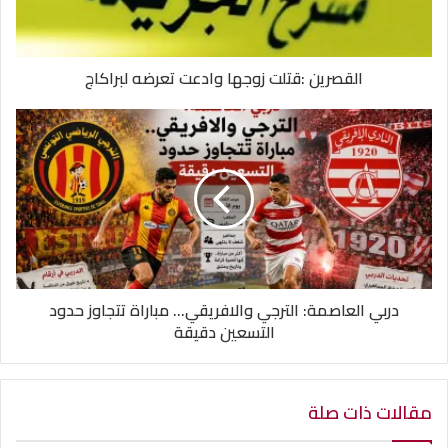
القصرين :قتلت زوجها وادعت تعرضه لبراكاج
دربي العاصمة: الترجي والافريقي... مباراة تتجاوز حدود
التسعين دقيقة
مقالات ذات صلة