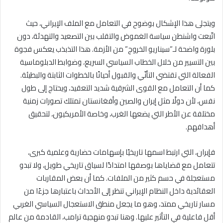
ويتجلى هذا الإشكال بوضوح في التعامل مع الملف الإيراني، حيث
اتّبعت واشنطن سياسة الغموض والتقلب بين التصعيد والتهدئة، دون
بلورة واضحة لـ”سيناريو الخروج” من الأزمة. هذا التذبذب يعكس فجوة
بين التسيير من خلال الخطاب السياسي السريع، وضوابط الدبلوماسية
الفعالة التي تقتضي التأنّي والقبول أحيانًا بالخطوات الثابتة والبطيئة.
كما أن التعامل مع القوى الشرقية شديد التعقيد، ويحتاج إلى طول
نفس، لأن دولًا مثل إيران والصين وأفغانستان تمتلك تصورات زمنية
مختلفة عن الأطر التي يضعها الغرب، وخاصة الأمريكيون، لتحقيق
أهدافهم.
فإيران، التي ارتبط اسمها تاريخيًا بإسهامات حضارية وعلمية كبرى،
تتعامل مع قضاياها بوصفها امتدادًا لسياق تاريخي طويل، ولا تبدو
مستعجلة في حسم كثير من الملفات. كما أن بعض المقاربات
العقائدية داخل النظام الإيراني تنظر إلى الأحداث باعتبارها جزءًا من
مسار تاريخي ممتد، وهو ما يجعل منطق الاستعجال السياسي الغربي
أقل فاعلية في التأثير عليها. وهنا تبدو منهجية ترامب، القادمة من عالم