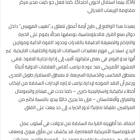
(CIA)، بينما استقال آخرون احتجاجًا، كما فعل جو كينت مدير مركز
مقاومة الإرهاب الفدرالي.
يعيدنا هذا الواقع إلى طرح أزمة أعمق تتعلق بـ”تغييب المهنيين” داخل
دوائر صنع القرار. فالدبلوماسية، بوصفها مجالًا يقوم على الخبرة
والتراكم والمعرفة الدقيقة بالقدرات وحدود القوة الذاتية وموازين
الردع، تستدعي فهم تعقيدات السياقات الدولية والخلفيات التاريخية. غير
أنها تبدو اليوم، في بعض تجلياتها، أقرب إلى إدارة تجارية للنفوذ. ففي
المشهد الأمريكي منذ عودة ترامب، تُقاس العلاقات الدولية أحيانًا
بمنطق المكسب والخسارة السريعة، لا بمنطق الاستقرار طويل المدى.
ورغم أن النقد الموجه لإدارة ترامب لا يُنزه الإدارات السابقة من ارتكاب
أخطاء تكتيكية واستراتيجية كبرى – كما حدث في فيتنام والصومال
والعراق وأفغانستان – فإن ما يجري حاليًا يبدو، بالنسبة لكثير من
المراقبين، تقليصًا متزايدًا لدور الخبراء، إلى حد يبعث على القلق.
اجمالا، ما أظهرته القراءة السابقة من تحولات في أسلوب عمل
الدبلوماسية الأمريكية المعاصرة، قد يكشف عن مأزق بنيوي وضعف
اتساق بين دبلوماسية تقليدية تعتمد على المهنية والتدرج، وما زالت