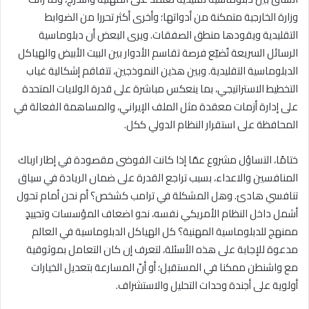
وزارة الخارجية متمكنة من أدواتها؛ وأخرى أكثر تحررا من الضوابط
التقليدية ويقودها منطق الصفقات. ويرى البعض أن دبلوماسية
الرسائل السريعة تُضيّع فرصة تقاسم الأدوار بين البيت الأبيض والهياكل
الدبلوماسية التقليدية. وبين هذين النموذجين، تتفاقم إشكالية غياب
التخطيط الاستراتيجي، بما ينعكس مباشرة على قدرة الولايات المتحدة
على إدارة أزمات معقدة مثل الملف الإيراني، والمساهمة الفعالة في
المحافظة على استقرار النظام الدولي ككل.
ختامًا، التساؤل مشروع عمّا إذا كانت الفوضى مقصودة في إطار ارباك
المنافسين والاعداء، بسبب تراجع القدرة على ضمان الريادة في سياق
تنافسي هادئ. وهل المشكلة في ترامب كشخص؟ أم نحن أمام تحول
أشمل داخل النظام الأمريكي نفسه، نحو اضعاف المؤسسات وتحييدٍ
ممنهج للدبلوماسية المهنية؟ كل الهياكل الدبلوماسية في العالم
مدعوة للإجابة على هذه الأسئلة، لتعرف إن كان التعامل بموثوقية
مع واشنطن ممكنا في المستقبل؛ أو أنّ المسارعة بتعديل الخيارات
أولوية على أجندة وحدات التحليل والاستشراف.