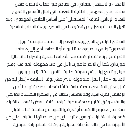
الأعمال والاستثمار العقاري، في تصادم مع أجندات لا تتحرك ضمن
سقف زمني قصير. في الخلفية الشيعية، التي تمثل الأساس الفكري
للنظام الإيراني، يُعرّفُ “المستقبلي” على أساس الخلاص المهدوي، ويتم
تنزيل الاحداث بمعزل عن تعقيدها في التحضير لرجعة الامام المنتظرة.
التمشي الترامبي، الذي يرجعه البعض إلى اعتماد منهجية “الرجل
المجنون” وليس بالضرورة غيابًا للرؤية أو التخطيط، أدى إلى إضعاف
القدرة على بناء ثقة تراكمية مع الأطراف المعنية بالصراع الدائر حاليًا
مع إيران. كما أن الانخراط مع إسرائيل في حرب مجهولة العواقب، وفتح
مواجهة مع إيران رغم معرفة صلابة نظامها عقائديًا وجهوزيتها
القتالية – على الأقل منذ جولة الاثني عشر يومًا السابقة – يُنظر إليه من
قبل بعض المتابعين بوصفه استخفافًا بقضايا مصيرية تهدد الأمن
الإقليمي لغرب آسيا، وقد تنعكس كذلك على استقرار الاقتصاد العالمي.
واللافت، وفق تقارير عديدة، يتصرف ترامب خلافًا لبعض تقييمات الخبراء،
حيث اختار بعضهم الانكفاء أو تعرضوا للتحييد من سلسلة اتخاذ القرار،
كمديرة الاستخبارات تولسي غابّرد، التي من صلاحياتها الاشراف على كل
الأجهزة بما في ذلك الشرطة الفدرالية ووكالة الاستخبارات المركزية