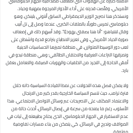
الأمثلة كثيرة عن الهفوات التي أضعفت مصداقية الجهاز الدبلوماسي
الأمريكي، وقلّصت قدرته على أداء الأدوار المرجوة بمهنية وحياد.
ونستذكر هنا تصريح الوزير الديمقراطي السابق أنتوني بلينكن، وهو
دبلوماسي تمرس طويلًا بالملفات الكبرى، عندما وصل إلى تل أبيب
وقال لنتنياهو: “أنا هنا بصفتي يهوديًا”. وقد أسهم ذلك في إضعاف
صورة الحياد الأمريكي، وفي تعزيز الانطباع بتراجع قدرة واشنطن على
لعب دور الوسيط المتوازن، في منطقة تميزها الحساسيات الدينية
وتمزقها النزاعات العرقية والاحتقان الطائفي؛ وهي منطقة تبدو في
أمسّ الحاجة إلى التجرد من الخلفيات والهويات الضيقة، والتعامل بعقل
بارد.
ولا يمكن فصل هذه التحولات عن نمط القيادة السياسية ذاته خلال
فترة ترامب، حيث تتسم السياسة الخارجية بقدر كبير من الارتجال
والاعتماد المكثف على التصريحات عبر وسائل التواصل الاجتماعي. هذا
الأسلوب، رغم ما يمنحه من سرعة في إيصال الرسائل، أحدث حالة من
عدم الاستقرار في الجهاز الدبلوماسي، الذي يحتاج بطبيعته إلى ثبات في
المواقف وتدرج في الرسائل، كي يتمكن من بناء مسارات تفاوضية
موثوقة.