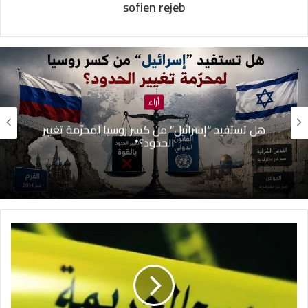
sofien rejeb
أراء
الدكتور علي الفالحي : أزمتنا ليست قدراً… بل أزمة
خيارات سياسية”