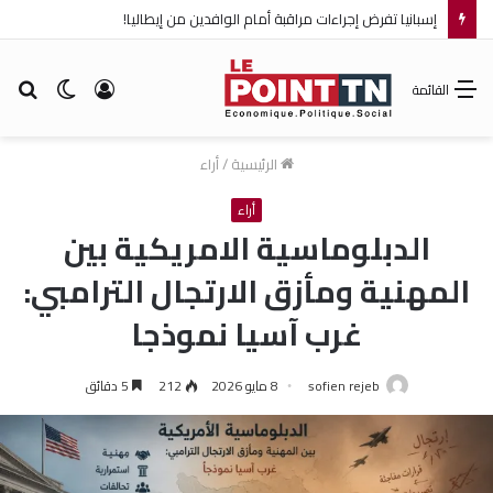
إسبانيا تفرض إجراءات مراقبة أمام الوافدين من إيطاليا!
تسجيل
الوضع
بح
القائمة
الدخول
المظلم
عن
الرئيسية
/
أراء
أراء
الدبلوماسية الامريكية بين
المهنية ومأزق الارتجال الترامبي:
غرب آسيا نموذجا
sofien rejeb
8 مايو 2026
212
5 دقائق