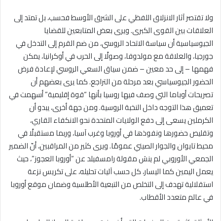
ولا تقتصر آثار الانزلاق اللفظي على الشرق الأوسط فحسب، بل تمتد إلى
العلاقات بين القوى الكبرى. ويرى بعض المتابعين للقضايا
الجيوسياسية أن سياسة الاتحاد الروسي، من ضم القرم إلى التدخل في
جورجيا، والعلاقة مع مولدوفا، وصولًا إلى الحرب في أوكرانيا، يمكن
فهمها – إلى حد معين – ضمن سياق السعي الروسي لإعادة فرض
الحضور الجيوسياسي بعد مرحلة من التراجع. كما يرى بعضهم أن
تصريحات أوباما التي وصف فيها روسيا بأنها “قوة إقليمية” أسهمت في
تعميق هذا التوجه داخل النخبة الروسية. ومن جهة أخرى، يبدو أن
الكرملين يسعى إلى دفع الولايات المتحدة نحو الانكفاء القاري،
وتقليص حضورها ونفوذها في أوروبا وغرب آسيا، وربما مستقبلًا في
محيط تايوان والجوار الصيني عمومًا. ويرى كثير من المراقبين، أنّ الضمير
الجمعي الأوروبي لم ينسَ مقولة رامسفيلد عن “أوروبا العجوز”، حيث
يعمل اليمين كما اليسار، كل حسب آليات تحليله، على تكريس نزعة
استقلالية تهدف إلى التخلص من التبعية الأطلسية وضمان موقع أوروبا
في عالم متعدد الأقطاب.