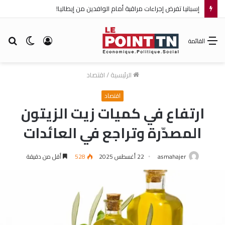
إسبانيا تفرض إجراءات مراقبة أمام الوافدين من إيطاليا!
تسجيل
الوضع
بح
القائمة
الدخول
المظلم
عن
الرئيسية
/
اقتصاد
اقتصاد
ارتفاع في كميات زيت الزيتون
المصدّرة وتراجع في العائدات
asmahajer
22 أغسطس 2025
528
أقل من دقيقة