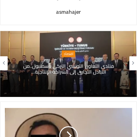
asmahajer
اقتصاد
منتدى التعاون التونسي التركي بأسطنبول..من
التبادل التجاري إلى الشراكة الإنتاجية…