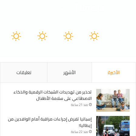
Tunisia
35º - 32º
23%
5.06 كيلومتر/ساعة
سماء صافية
41
40
40
40
35
℃
℃
℃
℃
℃
السبت
الأحد
الأثنين
الثلاثاء
الأربعاء
الأخيرة
الأشهر
تعليقات
تحذير من تهديدات الشبكات الرقمية والذكاء
الاصطناعي على سلامة الأطفال
منذ 21 ساعة
إسبانيا تفرض إجراءات مراقبة أمام الوافدين من
إيطاليا!
منذ 22 ساعة