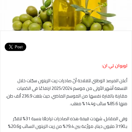
لوبوان تي ان:
أعلن المرصد الوطني للفلاحة أنّ صادرات زيت الزيتون سجّلت خلال
التسعة أشهر الأولى من موسم 2025/2024 ارتفاعًا في الكميات
مقارنة بالفترة نفسها من الموسم الماضي، حيث بلغت 236.9 ألف طن،
منها 85.6% سائب و14.4% معلب.
وفي المقابل، شهدت قيمة هذه الصادرات تراجعًا بنسبة 31% لتقدَّر
بـ3190 مليون دينار، موزّعة بين 79.4% من زيت الزيتون السائب و20.6%