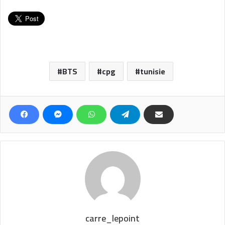
BTS
cpg
tunisie
carre_lepoint