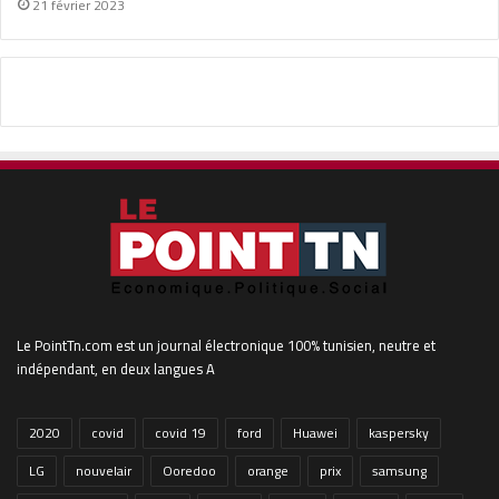
21 février 2023
Le PointTn.com est un journal électronique 100% tunisien, neutre et
indépendant, en deux langues A
2020
covid
covid 19
ford
Huawei
kaspersky
LG
nouvelair
Ooredoo
orange
prix
samsung