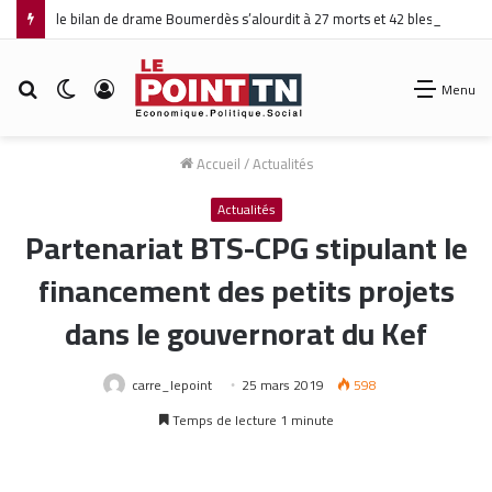
le bilan de drame Boumerdès s’alourdit à 27 morts et 42 blessés
Rechercher
Switch
Connexion
Menu
skin
Accueil
/
Actualités
Actualités
Partenariat BTS-CPG stipulant le
financement des petits projets
dans le gouvernorat du Kef
carre_lepoint
25 mars 2019
598
Temps de lecture 1 minute