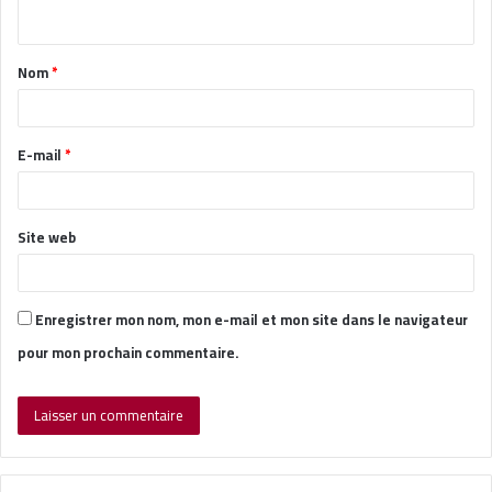
n
t
Nom
*
a
i
r
E-mail
*
e
*
Site web
Enregistrer mon nom, mon e-mail et mon site dans le navigateur
pour mon prochain commentaire.