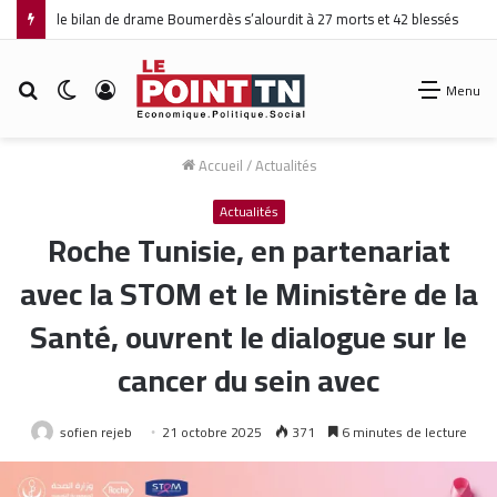
le bilan de drame Boumerdès s’alourdit à 27 morts et 42 blessés
Rechercher
Switch
Connexion
Menu
skin
Accueil
/
Actualités
Actualités
Roche Tunisie, en partenariat
avec la STOM et le Ministère de la
Santé, ouvrent le dialogue sur le
cancer du sein avec
sofien rejeb
21 octobre 2025
371
6 minutes de lecture