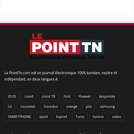
Le PointTn.com est un journal électronique 100% tunisien, neutre et
indépendant, en deux langues A
2020
covid
covid 19
ford
Huawei
kaspersky
LG
nouvelair
Ooredoo
orange
prix
samsung
SMARTPHONE
sport
topnet
Tunis
tunisie
video