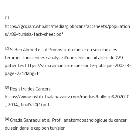
[1]
https://gco.iarc.who.int/media/globocan/factsheets/population
s/788-tunisia-fact-sheet.pdf
[2]
S. Ben Ahmed et al. Pronostic du cancer du sein chez les
femmes tunisiennes : analyse d’une série hospitalière de 729
patientes https://stm.cairn.info/revue-sante-publique-2002-3-
page-231?lang=fr
[3]
Registre des Cancers
https://www.institutsalahazaiez.com/medias/bulletin%202010
_2014_final%20(1).pdf
[4]
Ghada Sahraoui et al. Profil anatomopathologique du cancer
du sein dans le cap bon tunisien