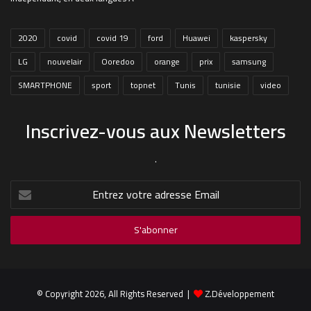
2020
covid
covid 19
ford
Huawei
kaspersky
LG
nouvelair
Ooredoo
orange
prix
samsung
SMARTPHONE
sport
topnet
Tunis
tunisie
video
Inscrivez-vous aux Newsletters
.
Entrez
votre
adresse
Email
© Copyright 2026, All Rights Reserved |
Z.Développement