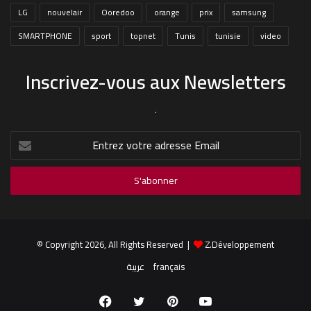
LG
nouvelair
Ooredoo
orange
prix
samsung
SMARTPHONE
sport
topnet
Tunis
tunisie
video
Inscrivez-vous aux Newsletters
.
Entrez
votre
adresse
Email
© Copyright 2026, All Rights Reserved |
Z.Développement
عربية
français
Facebook
Twitter
Pinterest
YouTube