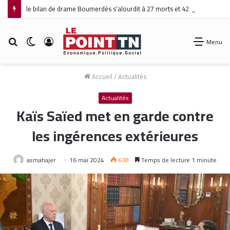
le bilan de drame Boumerdès s’alourdit à 27 morts et 42 blessés
Rechercher
Switch
Connexion
Menu
skin
Accueil
/
Actualités
Actualités
Kaïs Saïed met en garde contre
les ingérences extérieures
asmahajer
16 mai 2024
638
Temps de lecture 1 minute