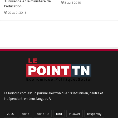
Tunisienne et le ministère de
8 avril 2019
l’éducation
29 août 2018
Le PointTn.com est un journal électronique 100% tunisien, neutre et
indépendant, en deux langues A
2020
covid
covid 19
ford
Huawei
kaspersky