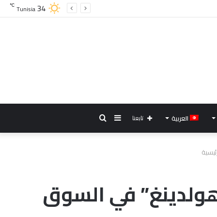
34
℃
Tunisia
إضافة
بحث
العربية
تابعنا
عمود
عن
ئيسية
جانبي
هولدينغ” في السوق