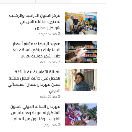
مركز الفنون الدرامية والركحية
بمدنين: قافلة الفن في
شواطئ مدنين
منذ 52 دقيقة
معهد الإحصاء: مؤشر أسعار
الاستهلاك يرتفع بنسبة 0,2%
خلال شهر جويلية 2026
منذ 22 ساعة
الفنانة التونسية آية باللآغة
تتحصل على جائزة أفضل ممثلة
ضمن مهرجان عمان السينمائي
الدولي
منذ 22 ساعة
مهرجان الشابة الدولي للفنون
اقتصاد
التشكيلية: عودة بعد عام من
الغياب …وفنانون من العالم
منذ 6 أيام
لتعاون التونسي التركي بأسطنبول..من
منذ 1 يوم