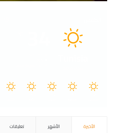
الطقس
34
℃
Tunisia
34º - 30º
35%
7.47 كيلومتر/ساعة
سماء صافية
41
40
40
41
34
℃
℃
℃
℃
℃
الخميس
الجمعة
السبت
الأحد
الأثنين
الأخيرة
الأشهر
تعليقات