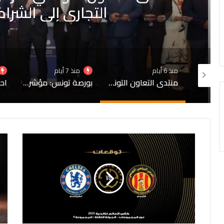
بورصة تونس: 
الخميس على ار
منذ 7 أيام
منذ 1 أسبوع
منتدى التعاون التونسي التركي بأسطنبول..من التبادل التجاري إلى الشراكة الإنتاجية…
بورصة تونس: مؤشر “توننداكس” ينهي تعاملات الخميس على ارتفاع بنسبة 0,37 بالمائة
احتياطي العملة الصعبة يغطي 93يوم توريد