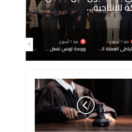
مؤشر “توننداكس” ينهي تعاملات
تفاع بنسبة 0,37 بالمائة
منذ 1 أسبوع
منذ 1 أسبوع
منذ أسبوعين
بورصة تونس تفعل الية “القاطع الالي للتداول”
موديز تثبّت تصنيف تونس الائتماني عند “Caa1”