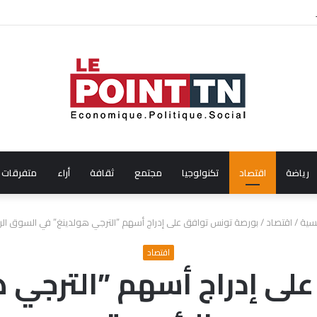
لال شهر جويلية 2026
رياضة
اقتصاد
تكنولوجيا
مجتمع
ثقافة
أراء
متفرقات
يسية
/
اقتصاد
/
بورصة تونس توافق على إدراج أسهم ”الترجي هولدينغ” في السوق الر
اقتصاد
لى إدراج أسهم ”الترجي 