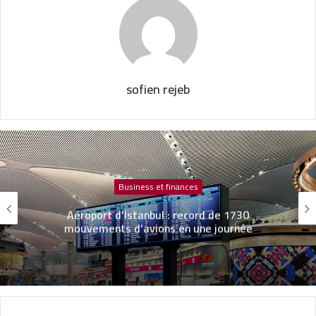
sofien rejeb
Business et finances
M. Adil Chbani nommé Directeur Général
d’Attijari Assurance Tunisie