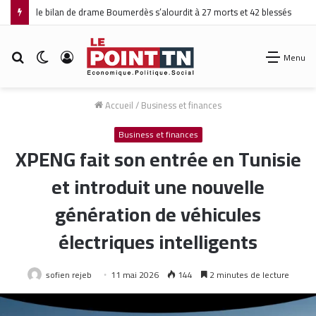
le bilan de drame Boumerdès s’alourdit à 27 morts et 42 blessés
Rechercher
Switch
Connexion
Menu
skin
Accueil
/
Business et finances
Business et finances
XPENG fait son entrée en Tunisie
et introduit une nouvelle
génération de véhicules
électriques intelligents
sofien rejeb
11 mai 2026
144
2 minutes de lecture