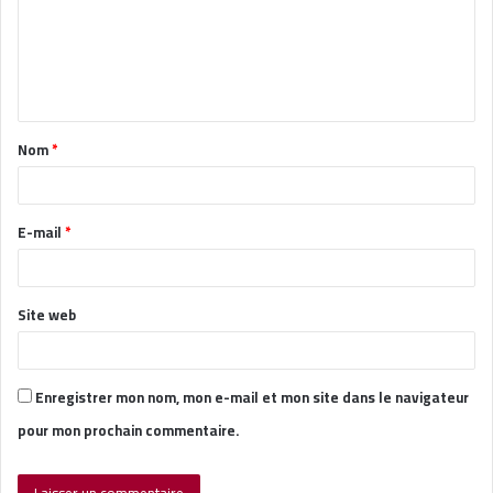
m
e
n
t
Nom
*
a
i
r
E-mail
*
e
*
Site web
Enregistrer mon nom, mon e-mail et mon site dans le navigateur
pour mon prochain commentaire.