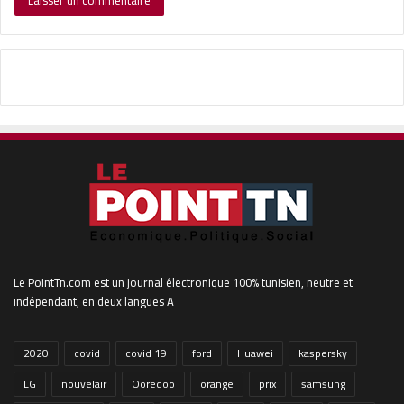
Le PointTn.com est un journal électronique 100% tunisien, neutre et
indépendant, en deux langues A
2020
covid
covid 19
ford
Huawei
kaspersky
LG
nouvelair
Ooredoo
orange
prix
samsung