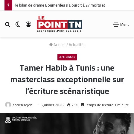
le bilan de drame Boumerdès s’alourdit à 27 morts et 42 blessés
Rechercher
Switch
Connexion
Menu
skin
Accueil
/
Actualités
Actualités
Tamer Habib à Tunis : une
masterclass exceptionnelle sur
l’écriture scénaristique
sofien rejeb
6 janvier 2026
214
Temps de lecture 1 minute