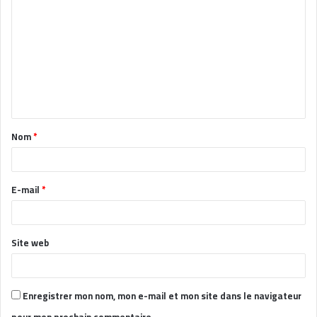
o
m
m
e
n
t
Nom
*
a
i
r
E-mail
*
e
*
Site web
Enregistrer mon nom, mon e-mail et mon site dans le navigateur
pour mon prochain commentaire.