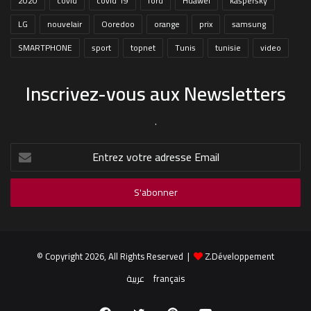
2020
covid
covid 19
ford
Huawei
kaspersky
LG
nouvelair
Ooredoo
orange
prix
samsung
SMARTPHONE
sport
topnet
Tunis
tunisie
video
Inscrivez-vous aux Newsletters
.
Entrez
votre
adresse
Email
© Copyright 2026, All Rights Reserved |
Z.Développement
عربية
français