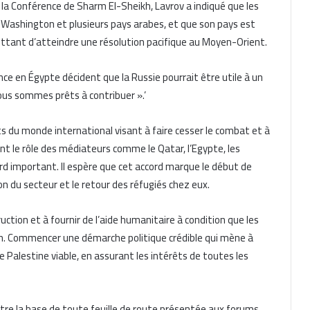
 la Conférence de Sharm El-Sheikh, Lavrov a indiqué que les
 Washington et plusieurs pays arabes, et que son pays est
ettant d’atteindre une résolution pacifique au Moyen-Orient.
rence en Égypte décident que la Russie pourrait être utile à un
ous sommes prêts à contribuer ».’
s du monde international visant à faire cesser le combat et à
t le rôle des médiateurs comme le Qatar, l’Egypte, les
ord important. Il espère que cet accord marque le début de
n du secteur et le retour des réfugiés chez eux.
ruction et à fournir de l’aide humanitaire à condition que les
in. Commencer une démarche politique crédible qui mène à
 Palestine viable, en assurant les intérêts de toutes les
être la base de toute feuille de route présentée aux forums