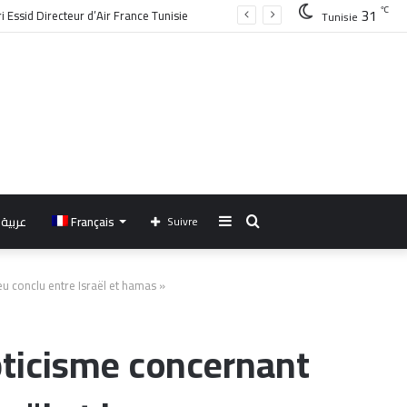
31
℃
Tunisie
Sidebar
Rechercher
عربية
Français
Suivre
(barre
u conclu entre Israël et hamas »
latérale)
pticisme concernant