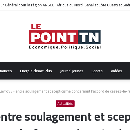
 27 morts et 42 blessés
inances
Énergie climat Plus
Journal jeunes
Sports
Vidéos
Lavrov : « entre soulagement et scepticisme concernant l’accord de cessez-le-fe
Actualités
 entre soulagement et sce