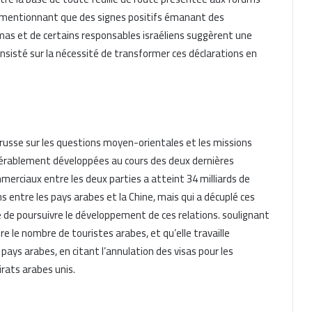
en mentionnant que des signes positifs émanant des
as et de certains responsables israéliens suggèrent une
 a insisté sur la nécessité de transformer ces déclarations en
e russe sur les questions moyen-orientales et les missions
dérablement développées au cours des deux dernières
merciaux entre les deux parties a atteint 34 milliards de
ons entre les pays arabes et la Chine, mais qui a décuplé ces
 de poursuivre le développement de ces relations. soulignant
e le nombre de touristes arabes, et qu’elle travaille
pays arabes, en citant l’annulation des visas pour les
rats arabes unis.