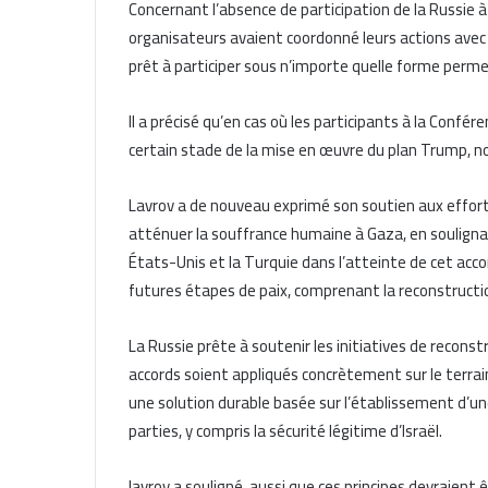
Concernant l’absence de participation de la Russie à
organisateurs avaient coordonné leurs actions avec
prêt à participer sous n’importe quelle forme perm
Il a précisé qu’en cas où les participants à la Confé
certain stade de la mise en œuvre du plan Trump, n
Lavrov a de nouveau exprimé son soutien aux effort
atténuer la souffrance humaine à Gaza, en soulignan
États-Unis et la Turquie dans l’atteinte de cet acc
futures étapes de paix, comprenant la reconstructio
La Russie prête à soutenir les initiatives de reconst
accords soient appliqués concrètement sur le terra
une solution durable basée sur l’établissement d’une
parties, y compris la sécurité légitime d’Israël.
lavrov a souligné aussi que ces principes devraient 