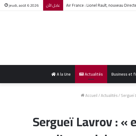
le bilan de drame Boumerdès s’alourdit à
jeudi, août 6 2026
عاجل الأن
A la Une
Actualités
Business et f
Accueil
/
Actualités
/
Sergueï 
Sergueï Lavrov : «