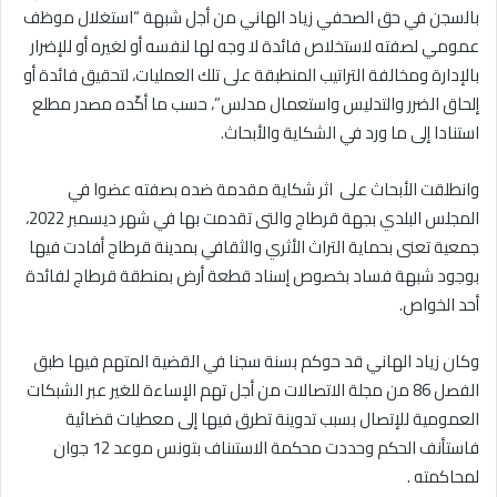
بالسجن في حق الصحفي زياد الهاني من أجل شبهة “استغلال موظف
عمومي لصفته لاستخلاص فائدة لا وجه لها لنفسه أو لغيره أو للإضرار
بالإدارة ومخالفة التراتيب المنطبقة على تلك العمليات، لتحقيق فائدة أو
إلحاق الضرر والتدليس واستعمال مدلس”، حسب ما أكّده مصدر مطلع
استنادا إلى ما ورد في الشكاية والأبحاث.
وانطلقت الأبحاث على اثر شكاية مقدمة ضده بصفته عضوا في
المجلس البلدي بجهة قرطاج والتى تقدمت بها في شهر ديسمبر 2022،
جمعية تعنى بحماية التراث الأثري والثقافي بمدينة قرطاج أفادت فيها
بوجود شبهة فساد بخصوص إسناد قطعة أرض بمنطقة قرطاج لفائدة
أحد الخواص.
وكان زياد الهاني قد حوكم بسنة سجنا في القضية المتهم فيها طبق
الفصل 86 من مجلة الاتصالات من أجل تهم الإساءة للغير عبر الشبكات
العمومية للإتصال بسبب تدوينة تطرق فيها إلى معطيات قضائية
فاستأنف الحكم وحددت محكمة الاستىناف بتونس موعد 12 جوان
لمحاكمته .