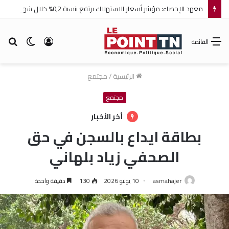
معهد الإحصاء: مؤشر أسعار الاستهلاك يرتفع بنسبة 0,2% خلال شهر جويلية 2026
تسجيل
الوضع
بح
القائمة
الدخول
المظلم
عن
الرئيسية
/
مجتمع
مجتمع
أخر الأخبار
بطاقة ايداع بالسجن في حق
الصحفي زياد بلهاني
asmahajer
10 يونيو 2026
130
دقيقة واحدة