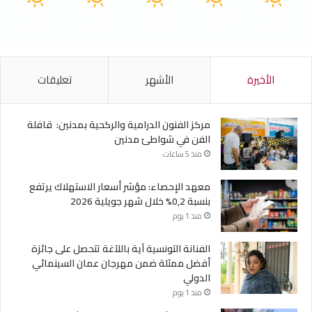
41
41
40
40
41
℃
℃
℃
℃
℃
الجمعة
السبت
الأحد
الأثنين
الثلاثاء
الأخيرة
الأشهر
تعليقات
مركز الفنون الدرامية والركحية بمدنين: قافلة
الفن في شواطئ مدنين
منذ 5 ساعات
معهد الإحصاء: مؤشر أسعار الاستهلاك يرتفع
بنسبة 0,2% خلال شهر جويلية 2026
منذ 1 يوم
الفنانة التونسية آية باللآغة تتحصل على جائزة
أفضل ممثلة ضمن مهرجان عمان السينمائي
الدولي
منذ 1 يوم