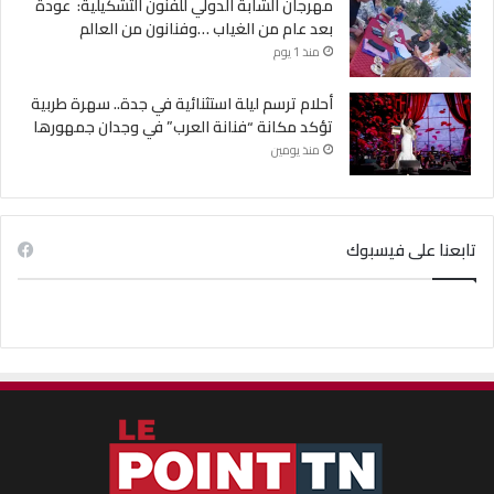
مهرجان الشابة الدولي للفنون التشكيلية: عودة
بعد عام من الغياب …وفنانون من العالم
منذ 1 يوم
أحلام ترسم ليلة استثنائية في جدة.. سهرة طربية
تؤكد مكانة “فنانة العرب” في وجدان جمهورها
منذ يومين
تابعنا على فيسبوك