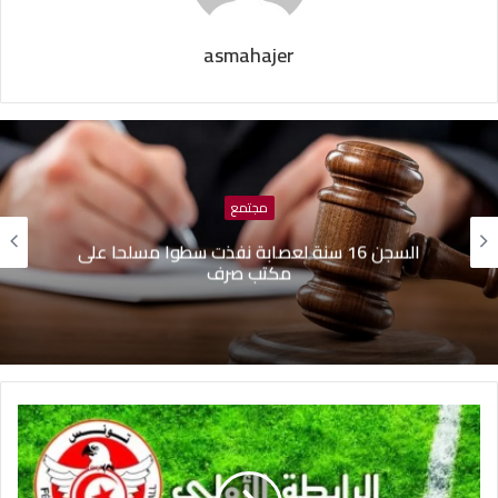
asmahajer
مجتمع
السجن 16 سنة لعصابة نفذت سطوا مسلحا على
مكتب صرف