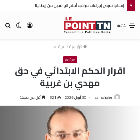
إسبانيا تفرض إجراءات مراقبة أمام الوافدين من إيطاليا!
تسجيل
الوضع
بح
القائمة
الدخول
المظلم
عن
الرئيسية
/
مجتمع
مجتمع
اقرار الحكم الابتدائي في حق
مهدي بن غربية
asmahajer
30 أبريل 2026
321
أقل من دقيقة