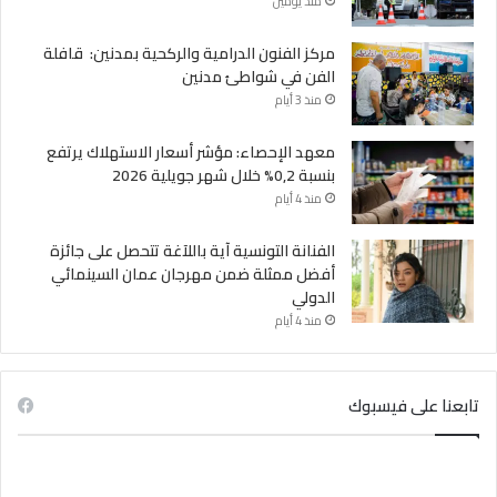
منذ يومين
مركز الفنون الدرامية والركحية بمدنين: قافلة
الفن في شواطئ مدنين
منذ 3 أيام
معهد الإحصاء: مؤشر أسعار الاستهلاك يرتفع
بنسبة 0,2% خلال شهر جويلية 2026
منذ 4 أيام
الفنانة التونسية آية باللآغة تتحصل على جائزة
أفضل ممثلة ضمن مهرجان عمان السينمائي
الدولي
منذ 4 أيام
تابعنا على فيسبوك