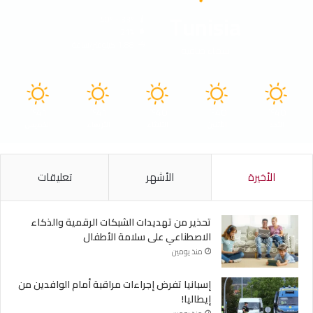
Tunisia
40º - 33º
21%
1.88 كيلومتر/ساعة
سماء صافية
41
41
40
40
40
℃
℃
℃
℃
℃
الأحد
الأثنين
الثلاثاء
الأربعاء
الخميس
الأخيرة
الأشهر
تعليقات
تحذير من تهديدات الشبكات الرقمية والذكاء
الاصطناعي على سلامة الأطفال
منذ يومين
إسبانيا تفرض إجراءات مراقبة أمام الوافدين من
إيطاليا!