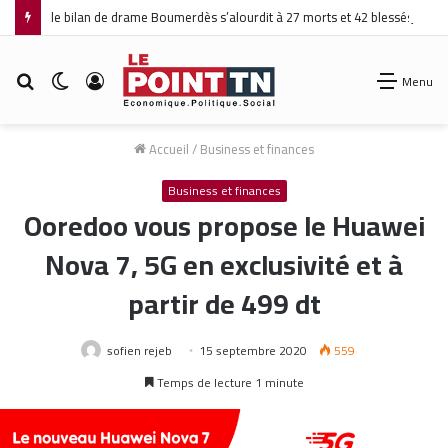
le bilan de drame Boumerdès s’alourdit à 27 morts et 42 blessés
Rechercher
Switch
Connexion
Menu
skin
Accueil
/
Business et finances
Business et finances
Ooredoo vous propose le Huawei
Nova 7, 5G en exclusivité et à
partir de 499 dt
sofien rejeb
15 septembre 2020
559
Temps de lecture 1 minute