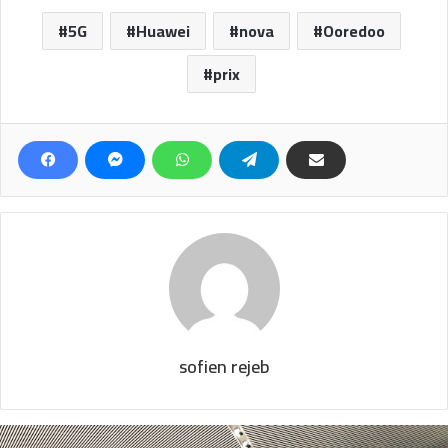
5G
Huawei
nova
Ooredoo
prix
sofien rejeb