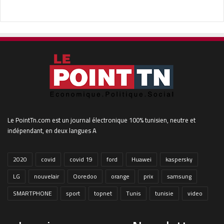
Le PointTn.com est un journal électronique 100% tunisien, neutre et
indépendant, en deux langues A
2020
covid
covid 19
ford
Huawei
kaspersky
LG
nouvelair
Ooredoo
orange
prix
samsung
SMARTPHONE
sport
topnet
Tunis
tunisie
video