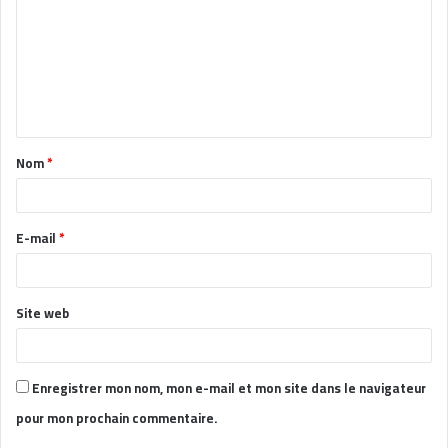
m
m
e
n
t
Nom
*
a
i
r
E-mail
*
e
*
Site web
Enregistrer mon nom, mon e-mail et mon site dans le navigateur
pour mon prochain commentaire.