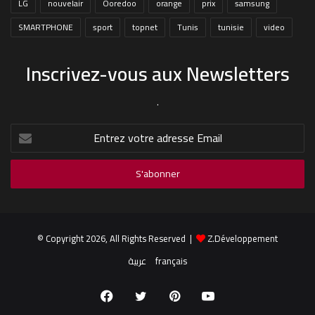
LG
nouvelair
Ooredoo
orange
prix
samsung
SMARTPHONE
sport
topnet
Tunis
tunisie
video
Inscrivez-vous aux Newsletters
.
Entrez
votre
adresse
Email
© Copyright 2026, All Rights Reserved |
Z.Développement
عربية
français
Facebook
Twitter
Pinterest
YouTube