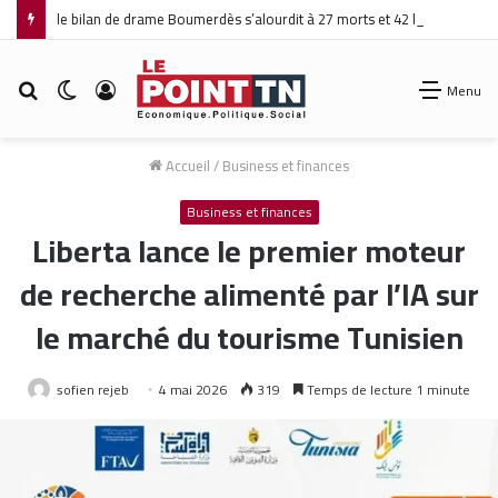
le bilan de drame Boumerdès s’alourdit à 27 morts et 42 blessés
Rechercher
Switch
Connexion
Menu
skin
Accueil
/
Business et finances
Business et finances
Liberta lance le premier moteur
de recherche alimenté par l’IA sur
le marché du tourisme Tunisien
sofien rejeb
4 mai 2026
319
Temps de lecture 1 minute