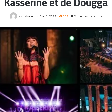
Kasserine et de Dougga
asmahajer
3 août 2023
753
2 minutes de lecture