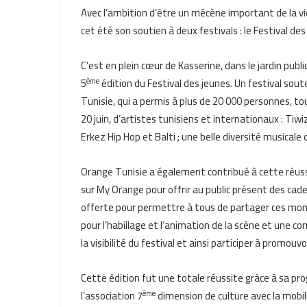
Avec l’ambition d’être un mécène important de la vi
cet été son soutien à deux festivals : le Festival de
C’est en plein cœur de Kasserine, dans le jardin publi
ème
5
édition du Festival des jeunes. Un festival so
Tunisie, qui a permis à plus de 20 000 personnes, to
20 juin, d’artistes tunisiens et internationaux : Tiw
Erkez Hip Hop et Balti ; une belle diversité musical
Orange Tunisie a également contribué à cette réuss
sur My Orange pour offrir au public présent des ca
offerte pour permettre à tous de partager ces momen
pour l’habillage et l’animation de la scène et une c
la visibilité du festival et ainsi participer à promou
Cette édition fut une totale réussite grâce à sa pr
ème
l’association 7
dimension de culture avec la mobil