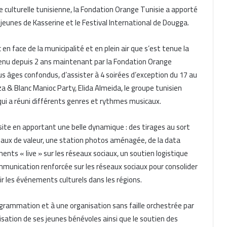
e culturelle tunisienne, la Fondation Orange Tunisie a apporté
s jeunes de Kasserine et le Festival International de Dougga.
c en face de la municipalité et en plein air que s’est tenue la
utenu depuis 2 ans maintenant par la Fondation Orange
us âges confondus, d’assister à 4 soirées d’exception du 17 au
iza & Blanc Manioc Party, Elida Almeida, le groupe tunisien
e qui a réuni différents genres et rythmes musicaux.
ite en apportant une belle dynamique : des tirages au sort
deaux de valeur, une station photos aménagée, de la data
ts « live » sur les réseaux sociaux, un soutien logistique
ommunication renforcée sur les réseaux sociaux pour consolider
voir les événements culturels dans les régions.
ogrammation et à une organisation sans faille orchestrée par
isation de ses jeunes bénévoles ainsi que le soutien des