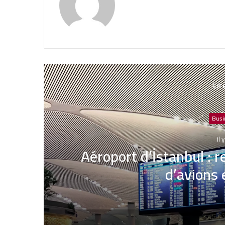
Lir
Busi
s
il
M. Adil Chbani nommé D
Assura