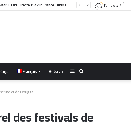
37
℃
Tunisie
Sidebar
Rechercher
عربية
Français
Suivre
(barre
sserine et de Dougga
latérale)
l des festivals de