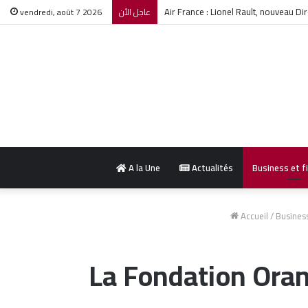
le bilan de drame Boumerdès s’alourd
vendredi, août 7 2026
عاجل الأن
A la Une
Actualités
Business et f
Accueil
/
Business
La Fondation Oran