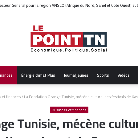
it à 27 morts et 42 blessés
inances
Énergie climat Plus
Journal jeunes
Sports
Vidéos
 et finances
/
La Fondation Orange Tunisie, mécène culturel des festivals de Ka
Business et finances
ge Tunisie, mécène culture