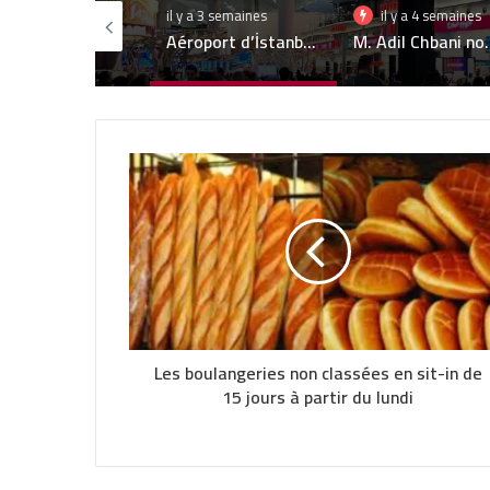
y a 3 semaines
il y a 4 semaines
4 juillet 2026
Aéroport d’İstanbul : record de 1730 mouvements d’avions en une journée
M. Adil Chbani nommé Directeur Général d’Attijari Assurance Tunisie
Les boulangeries non classées en sit-in de
15 jours à partir du lundi