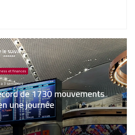
e le suivant
ness et finances
 y a 4 semaines
irecteur Général d’Attijari
nce Tunisie