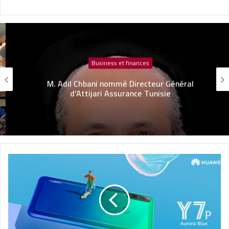
Business et finances
M. Adil Chbani nommé Directeur Général
d’Attijari Assurance Tunisie