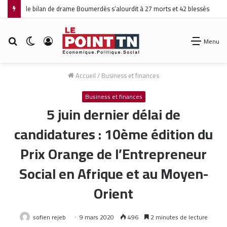
le bilan de drame Boumerdès s’alourdit à 27 morts et 42 blessés
Rechercher
Switch
Connexion
Menu
skin
Accueil
/
Business et finances
Business et finances
5 juin dernier délai de
candidatures : 10ème édition du
Prix Orange de l’Entrepreneur
Social en Afrique et au Moyen-
Orient
sofien rejeb
9 mars 2020
496
2 minutes de lecture