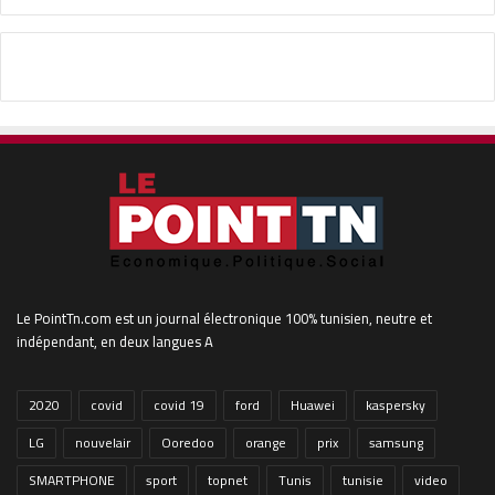
Le PointTn.com est un journal électronique 100% tunisien, neutre et
indépendant, en deux langues A
2020
covid
covid 19
ford
Huawei
kaspersky
LG
nouvelair
Ooredoo
orange
prix
samsung
SMARTPHONE
sport
topnet
Tunis
tunisie
video