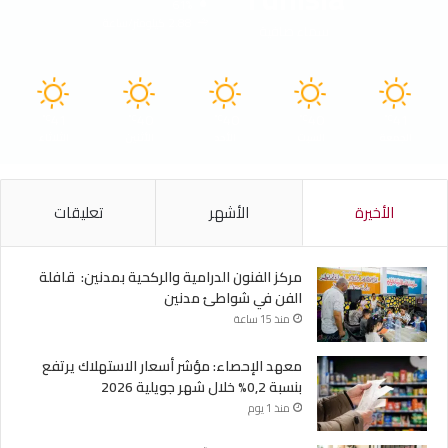
61%
2.88 كيلومتر/ساعة
سماء صافية
41
40
40
40
41
℃
℃
℃
℃
℃
الجمعة
السبت
الأحد
الأثنين
الثلاثاء
الأخيرة
الأشهر
تعليقات
مركز الفنون الدرامية والركحية بمدنين: قافلة
الفن في شواطئ مدنين
منذ 15 ساعة
معهد الإحصاء: مؤشر أسعار الاستهلاك يرتفع
بنسبة 0,2% خلال شهر جويلية 2026
منذ 1 يوم