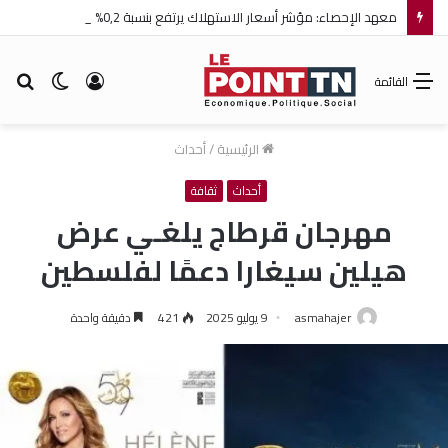
معهد الإحصاء: مؤشر أسعار الاستهلاك يرتفع بنسبة 0,2% خلال شهر جويلية 2026
تسجيل
الوضع
بح
القائمة
الدخول
المظلم
عن
الرئيسية
/
أحداث
أحداث
ثقافة
مهرجان قرطاج يلغـي عرض
هيلين سيغارا دعمًا لفلسطين
asmahajer
9 يوليو 2025
421
دقيقة واحدة