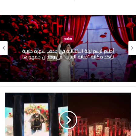
ثقافة
أحلام ترسم ليلة استثنائية في جدة.. سهرة طربية
تؤكد مكانة “فنانة العرب” في وجدان جمهورها