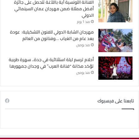
الفنانة التونسية آية باللآغة تتحصل على جائزة
أفضل ممثلة ضمن مهرجان عمان السينمائي
الدولي
منذ 1 يوم
مهرجان الشابة الدولي للفنون التشكيلية: عودة
بعد عام من الغياب …وفنانون من العالم
منذ يومين
أحلام ترسم ليلة استثنائية في جدة.. سهرة طربية
تؤكد مكانة “فنانة العرب” في وجدان جمهورها
منذ يومين
تابعنا على فيسبوك