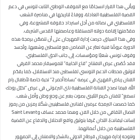
ويأتي هذا القرار انسجامًا مع الموقف الوطني الثابت لتونس في دعم
القضية الفلسطينية العادلة، ووفاءً لتاريخها في مناصرة الشعب
الفلسطيني في نضاله من أجل استرداد حقوقه المشروعة، وفي
مقدّمتها إقامة دولته المستقلة وعاصمتها القدس الشريف.
وفي هذا السياق، حرصت إدارة المهرجان على أن تتضمّن برمجة هذه
الدورة عروضًا فنية تعبّر عن التضامن مع فلسطين وشعبها، وتُجسد
وقوف تونس، شعبًا ومؤسسات، إلى جانب الحق الفلسطيني.
فقد خُصّص عرض الافتتاح “قاع الخابية” للموسيقار محمد القرفي
لتوثيق محطات الدعم التونسي لفلسطين منذ الاستقلال، كما يقدّم
الفنان رياض الفهري في عرضه “بساط أحمر 2” تحية خاصة لأطفال رام
الله، فيما تصدح الفنانة الفلسطينية ناي البرغوثي في عرض “تخيّل روحك
تسمع” للفنان كريم الثليبي بصوت يعبر عن وجع وطن وأمل شعب.
كما خصصت البرمجة عرضين لفنانين فلسطينيين شكّلا رمزين من رموز
النضال الثقافي من خلال الفن، وهما محمد عساف وSaint Levant
(سانت ليفانت)، اللذان عُرفا بتوثيق واقع الاحتلال والدفاع عن القضية
الفلسطينية من خلال أعمالهما.
وتتوجه إدارة مهرجان قرطاج الدولي بالشكر والامتنان إلى الجمهور