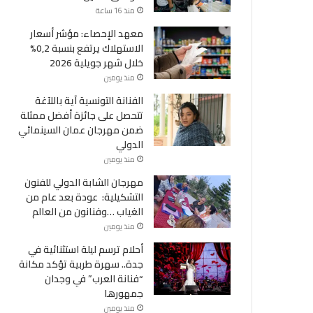
منذ 16 ساعة
معهد الإحصاء: مؤشر أسعار
الاستهلاك يرتفع بنسبة 0,2%
خلال شهر جويلية 2026
منذ يومين
الفنانة التونسية آية باللآغة
تتحصل على جائزة أفضل ممثلة
ضمن مهرجان عمان السينمائي
الدولي
وطنية
منذ يومين
مهرجان الشابة الدولي للفنون
التشكيلية: عودة بعد عام من
منذ 1 أسبوع
الغياب …وفنانون من العالم
ناك أزمة تواصل بين البرلمان
منذ يومين
والحكومة
أحلام ترسم ليلة استثنائية في
جدة.. سهرة طربية تؤكد مكانة
“فنانة العرب” في وجدان
جمهورها
منذ يومين