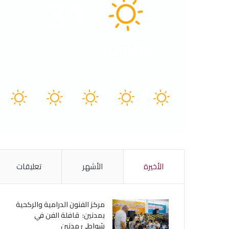
31
℃
Tunisia
41º - 30º
52%
2.26 كيلومتر/ساعة
سماء صافية
40
41
41
40
41
℃
℃
℃
℃
℃
الجمعة
السبت
الأحد
الأثنين
الثلاثاء
الأخيرة
الأشهر
تعليقات
مركز الفنون الدرامية والركحية
بمدنين: قافلة الفن في
شواطئ مدنين