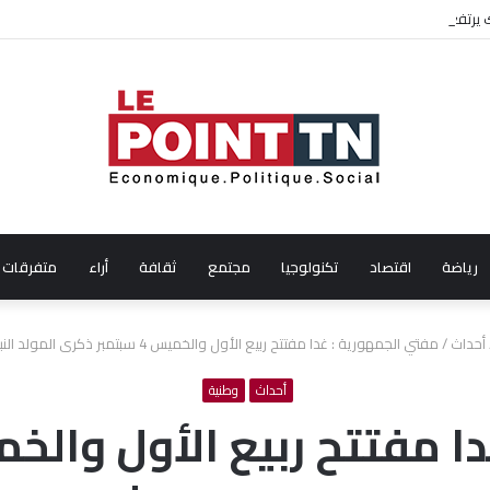
ال شهر جويلية 2026
رياضة
اقتصاد
تكنولوجيا
مجتمع
ثقافة
أراء
متفرقات
أحداث
/
مفتي الجمهورية : غدا مفتتح ربيع الأول والخميس 4 سبتمبر ذكرى المولد النبوي الشريف
أحداث
وطنية