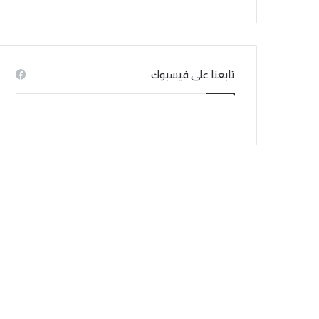
منذ 3 أسابيع
منذ 4 أيام
منذ 1 أسبوع
هيئة السجون والاصلاح تنفي اندلاع حريق بسجن المسعدين
تأشيرة مجانية لمدة 14 يومًا.. قرار جديد في سلطنة عُمان
تابعنا على فيسبوك