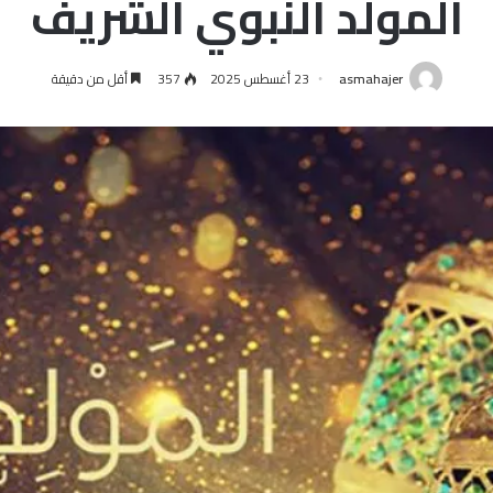
المولد النبوي الشريف
asmahajer
23 أغسطس 2025
357
أقل من دقيقة