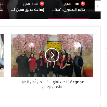
منذ 1 أسبوع
منذ 1 أسبوع
منذ 1 أ
ظافر الصغيري: “هناك أزمة تواصل بين البرلمان والحكومة
إشاعة حريق سجن المسعدين: ‬إيقاف 6 أشخاص بينهم 4 نساء
هيئة السجون تنفي تدهور الحالة الصحية لبعض المساجين
مجموعة " نحب نغني ..." ....من أجل الطرب
الأصيل تونس