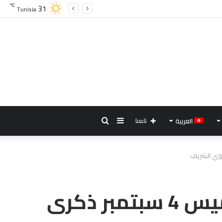
31
℃
Tunisia
إضافة
بحث
العربية
تابعنا
عمود
عن
جانبي
مفتي الجمهورية : غدا مفتتح ربيع الأول والخميس 4 سبتمبر ذكرى