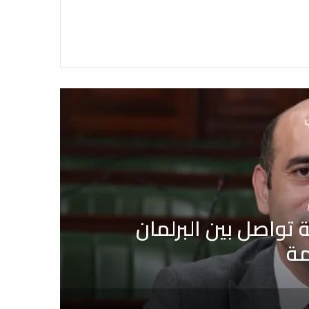
ي
إشاعة حريق سجن المسعدين: ‬إيقاف 6 أشخاص بينهم