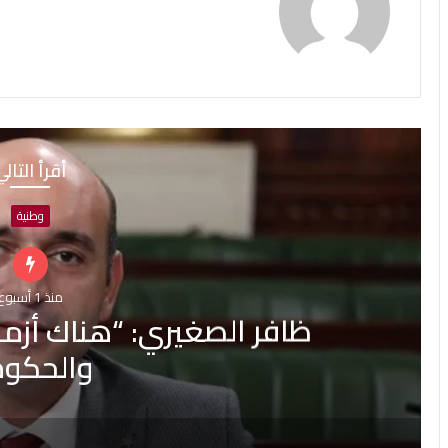
أقرأ التال
أحداث
منذ 1 أسبوع
4 نساء