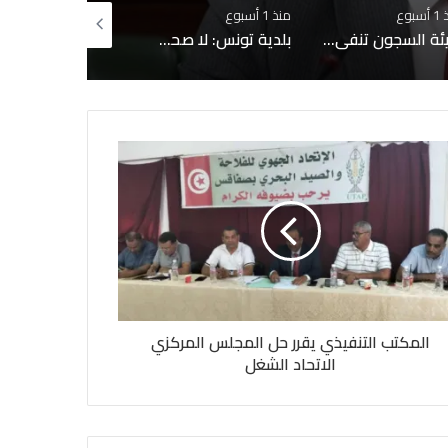
سبوع
منذ أسبوعين
منذ أسبوعين
بلدية تونس: لا صحة لبيع قبور بمقبرة الجلاز والابحاث جارية حول التجاوزات وشبهات التدليس
سيدي بوسعيد على قائمة التراث العالمي لليونسكو
المكتب التنفيذي يقرر حل المجلس المركزي
الاتحاد الشغل