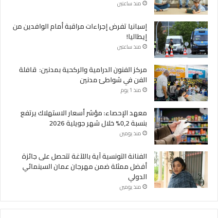
منذ ساعتين
إسبانيا تفرض إجراءات مراقبة أمام الوافدين من
إيطاليا!
منذ ساعتين
مركز الفنون الدرامية والركحية بمدنين: قافلة
الفن في شواطئ مدنين
منذ 1 يوم
معهد الإحصاء: مؤشر أسعار الاستهلاك يرتفع
بنسبة 0,2% خلال شهر جويلية 2026
منذ يومين
الفنانة التونسية آية باللآغة تتحصل على جائزة
أفضل ممثلة ضمن مهرجان عمان السينمائي
الدولي
منذ يومين