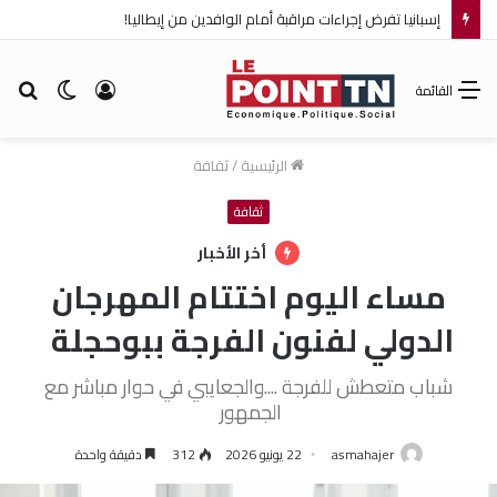
إسبانيا تفرض إجراءات مراقبة أمام الوافدين من إيطاليا!
تسجيل
الوضع
بح
القائمة
الدخول
المظلم
عن
الرئيسية
/
ثقافة
ثقافة
أخر الأخبار
مساء اليوم اختتام المهرجان
الدولي لفنون الفرجة ببوحجلة
شباب متعطش للفرجة ....والجعايبي في حوار مباشر مع
الجمهور
asmahajer
22 يونيو 2026
312
دقيقة واحدة