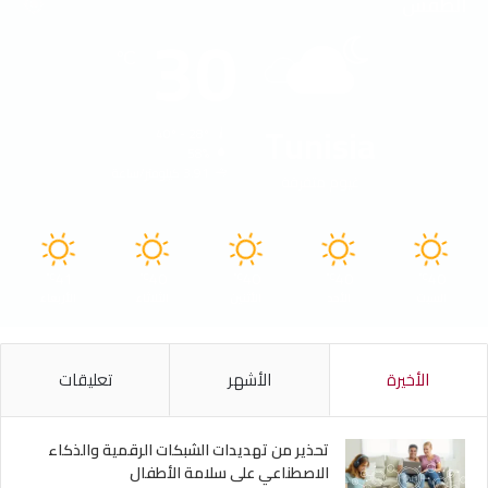
الطقس
30
℃
Tunisia
40º - 28º
58%
3.91 كيلومتر/ساعة
غيوم متفرقة
41
40
40
40
40
℃
℃
℃
℃
℃
السبت
الأحد
الأثنين
الثلاثاء
الأربعاء
الأخيرة
الأشهر
تعليقات
تحذير من تهديدات الشبكات الرقمية والذكاء
الاصطناعي على سلامة الأطفال