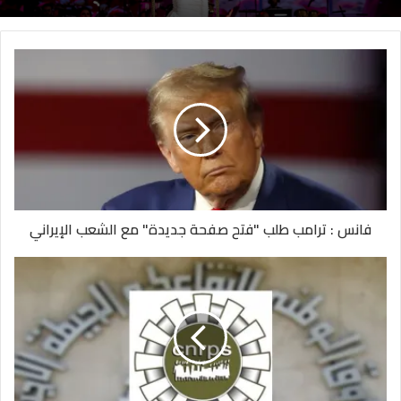
فانس : ترامب طلب "فتح صفحة جديدة" مع الشعب الإيراني