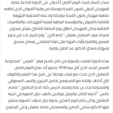
يسدل الستار مساء اليوم الاثنين 22جوان على الدورة الحادية عشرة
للمهرجان الدولي لفنون الفرجة ببوحجلة من ولاية القيروان الذي تنظمه
جمعية مهرجان فنون الفرجة ببوحجلة وتدعمه المندوبية الجهوية
للثقافة بالقيروان والمؤسسة الوطنية لتنمية المهرجانات والتظاهرات
الثقافية وكان المهرجان انطلق يوم الجمعة الماضي بعرض فرجوي
لشركة صوت الضفتين بعنوان ” قصر الثرى ” وتم تكريم عدد من نجوم
المسرح والتلفزة وأبناء الجهة مثل دليلة المفتاحي وصلاح مصدق
وسهام مصدق الدكتور عبد الجليل بوقرة .
هذه الدورة اهتمت بالصورة من خلال تقديم فيلم ” العرس ” لمجموعة
المسرح الجديد الذي أنتج سنة 1978 بحضور أحد صناع الفيلم فاضل
الجعايبي الذي تحدث مع شباب بوحجلة على تاريخ هذا الفيلم والظروف
التي أحاطت بإنتاجه مع المرحومين فاضل الجزيري والحبيب المسروقي
والمرحومة رجاء بن عمار ومحمد ادريس كما. قدم الجعايبي ” ماستر
كلاس ” أدارها الكاتب والزميل نورالدين بالطيب حول الصورة في تجربة
الجعايبي وكان ختام اليوم الفكري بندوة حول تحولات الصورة ساهم
فيها الدكتور سامي النصري والمسرحيان محمد شعبان وعلي اليحياوي