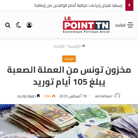
إسبانيا تفرض إجراءات مراقبة أمام الوافدين من إيطاليا!
تسجيل
الوضع
بح
القائمة
الدخول
المظلم
عن
الرئيسية
/
اقتصاد
اقتصاد
مخزون تونس من العملة الصعبة
يبلغ 105 أيام توريد
asmahajer
19 أغسطس 2025
694
دقيقة واحدة