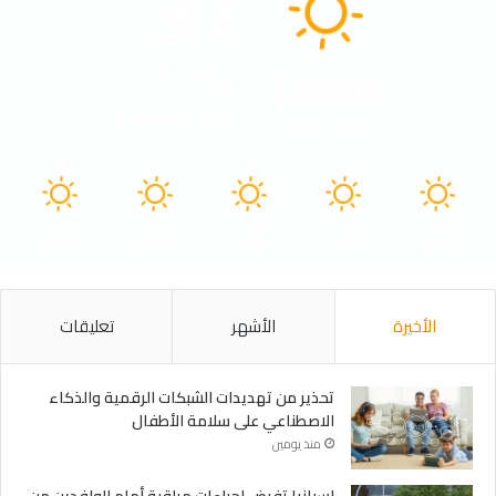
37
Tunisia
40º - 33º
24%
2.16 كيلومتر/ساعة
سماء صافية
41
41
40
40
40
℃
℃
℃
℃
℃
الأحد
الأثنين
الثلاثاء
الأربعاء
الخميس
الأخيرة
الأشهر
تعليقات
تحذير من تهديدات الشبكات الرقمية والذكاء
الاصطناعي على سلامة الأطفال
منذ يومين