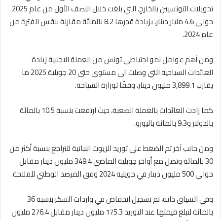
تحويلات التونسيين بالخارج، التي بلغت خلال النصف الأول من عام 2025
حوالي 4.6 مليار دينار، بزيادة قدرها 8.2 بالمائة مقارنة بنفس الفترة من
عام 2024.
ومن أهم عوامل نمو احتياطي تونس من العملة الاجنبية زيادة
العائدات السياحية التي وصلت الى مستوى حتى 20 جويلية 2025 ما
يقارب 3,899.1 مليون دينار، وفقًا لوزارة السياحة.
كما زادت العائدات بالعملة الصعبة، حيث ارتفعت بنسبة 10.5 بالمائة
بالدولار و9.3 بالمائة باليورو.
ومن جانب آخر تم الضغط على توريد الزيوت النباتية لتتراجع بنسبة أكثر من
30 بالمائة وتصل مع أواخر جويلية الماضي 349.4 مليون دينار مقابل
حوالي 500 مليون دينار في جويلية 2024 وفق المرصد الوطني للفلاحة.
وفي السياق ذاته، تم تسجيل انخفاض في واردات السكر بنسبة 36
بالمائة لتبلغ قيمتها عند التوريد 175.3 مليون دينار مقابل 276.4 مليون