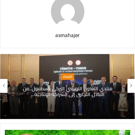
asmahajer
اقتصاد
منتدى التعاون التونسي التركي بأسطنبول..من
التبادل التجاري إلى الشراكة الإنتاجية…