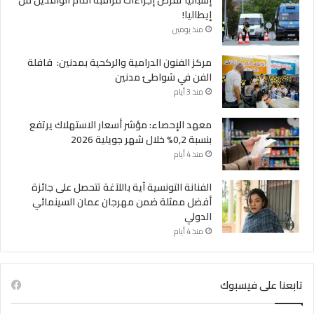
إسبانيا تفرض إجراءات مراقبة أمام الوافدين من
إيطاليا!
منذ يومين
مركز الفنون الدرامية والركحية بمدنين: قافلة
الفن في شواطئ مدنين
منذ 3 أيام
معهد الإحصاء: مؤشر أسعار الاستهلاك يرتفع
بنسبة 0,2% خلال شهر جويلية 2026
منذ 4 أيام
الفنانة التونسية آية باللآغة تتحصل على جائزة
أفضل ممثلة ضمن مهرجان عمان السينمائي
الدولي
منذ 4 أيام
تابعنا على فيسبوك