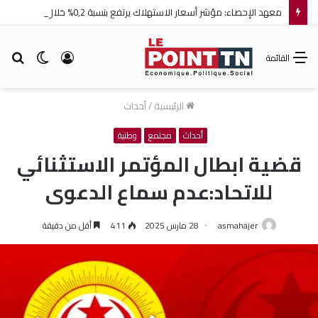
معهد الإحصاء: مؤشر أسعار الاستهلاك يرتفع بنسبة 0,2% خلال شهر جويلية 2026
تسجيل
الوضع
بح
القائمة
الدخول
المظلم
عن
الرئيسية
/
أحداث
أحداث
مجتمع
وطنية
قضية ابطال المؤتمر الاستثنائي
للاتحاد:عدم سماع الدعوى
asmahajer
28 مارس 2025
411
أقل من دقيقة