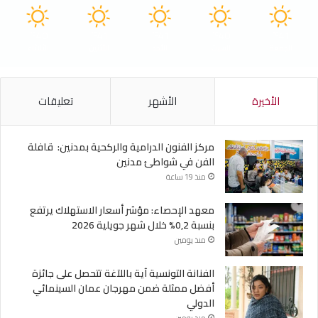
40
41
41
40
41
℃
℃
℃
℃
℃
الجمعة
السبت
الأحد
الأثنين
الثلاثاء
الأخيرة
الأشهر
تعليقات
مركز الفنون الدرامية والركحية بمدنين: قافلة
الفن في شواطئ مدنين
منذ 19 ساعة
معهد الإحصاء: مؤشر أسعار الاستهلاك يرتفع
بنسبة 0,2% خلال شهر جويلية 2026
منذ يومين
الفنانة التونسية آية باللآغة تتحصل على جائزة
أفضل ممثلة ضمن مهرجان عمان السينمائي
الدولي
منذ يومين