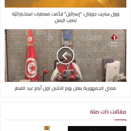
وول ستريت جورنال: “إسرائيل” قدّمت معطيات استخباراتيّة
لضرب اليمن
مفتي الجمهورية يعلن يوم الاثنين اول أيام عيد الفطر
مقالات ذات صلة