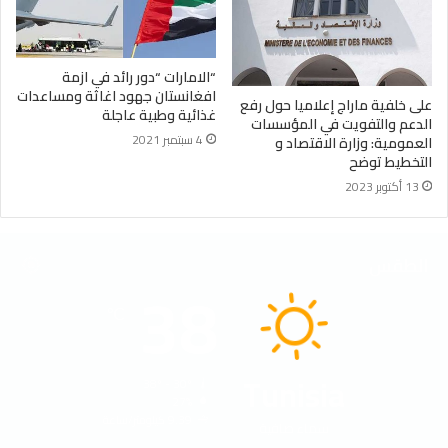
“الامارات “دور رائد في ازمة
افغانستان جهود اغاثة ومساعدات
على خلفية ماراج إعلاميا حول رفع
غذائية وطبية عاجلة
الدعم والتفويت في المؤسسات
4 سبتمبر 2021
العمومية: وزارة الاقتصاد و
التخطيط توضح
13 أكتوبر 2023
الطقس
38
℃
Tunisia
38º - 30º
27%
9.39 كيلومتر/ساعة
سماء صافية