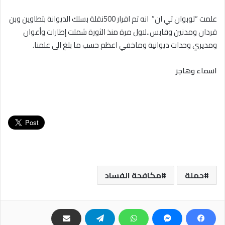
علمت “لوبوان تي ان” انه تم اقرار 500نقلة بسلك الديوانة بتطاوين وبن
قردان ومدنين وقابس..لاول مرة منذ الثورة شملت إطارات وأعوان
ومديري وحدات ديوانية وماخفي اعظم حسب ما بلغ الى علمنا.
اسماء وهاجر
حملة
مكافحة الفساد