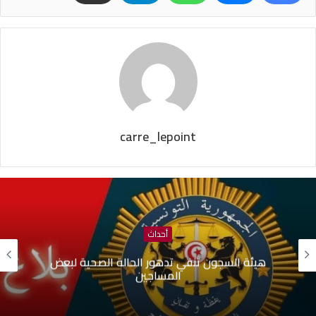
carre_lepoint
أحداث
هيئة السجون تنفي تدهور الحالة الصحية لبعض
المساجين