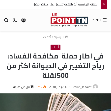
الفنانة التونسية آية باللآغة تتحصل على جائزة أفضل ممثلة ضمن مهرجان عمان السينمائي الدولي
تسجيل
الوضع
بح
القائمة
الدخول
المظلم
عن
الرئيسية
/
أحداث
أحداث
في اطار حملة مكافحة الفساد:
رياح التغيير في الديوانة اكثر من
500نقلة
carre_lepoint
4 سبتمبر 2018
712
أقل من دقيقة