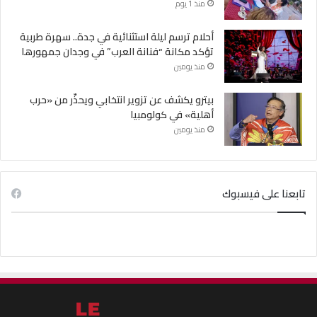
منذ 1 يوم
أحلام ترسم ليلة استثنائية في جدة.. سهرة طربية
تؤكد مكانة “فنانة العرب” في وجدان جمهورها
منذ يومين
بيترو يكشف عن تزوير انتخابي ويحذّر من «حرب
أهلية» في كولومبيا
منذ يومين
تابعنا على فيسبوك