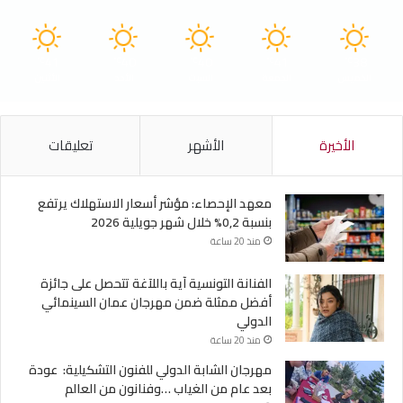
41
40
40
41
38
℃
℃
℃
℃
℃
الخميس
الجمعة
السبت
الأحد
الأثنين
الأخيرة
الأشهر
تعليقات
معهد الإحصاء: مؤشر أسعار الاستهلاك يرتفع
بنسبة 0,2% خلال شهر جويلية 2026
منذ 20 ساعة
الفنانة التونسية آية باللآغة تتحصل على جائزة
أفضل ممثلة ضمن مهرجان عمان السينمائي
الدولي
منذ 20 ساعة
مهرجان الشابة الدولي للفنون التشكيلية: عودة
بعد عام من الغياب …وفنانون من العالم