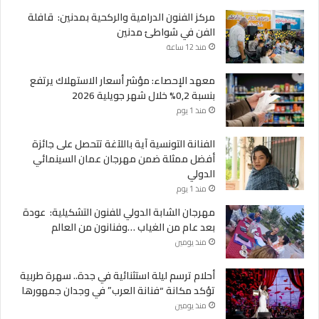
مركز الفنون الدرامية والركحية بمدنين: قافلة
الفن في شواطئ مدنين
منذ 12 ساعة
معهد الإحصاء: مؤشر أسعار الاستهلاك يرتفع
بنسبة 0,2% خلال شهر جويلية 2026
منذ 1 يوم
الفنانة التونسية آية باللآغة تتحصل على جائزة
أفضل ممثلة ضمن مهرجان عمان السينمائي
الدولي
منذ 1 يوم
مهرجان الشابة الدولي للفنون التشكيلية: عودة
بعد عام من الغياب …وفنانون من العالم
منذ يومين
أحلام ترسم ليلة استثنائية في جدة.. سهرة طربية
تؤكد مكانة “فنانة العرب” في وجدان جمهورها
منذ يومين