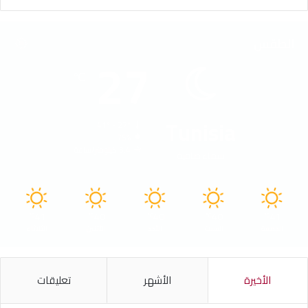
الطقس
27
℃
Tunisia
41º - 27º
75%
3.4 كيلومتر/ساعة
سماء صافية
41
40
40
40
41
℃
℃
℃
℃
℃
الجمعة
السبت
الأحد
الأثنين
الثلاثاء
الأخيرة
الأشهر
تعليقات