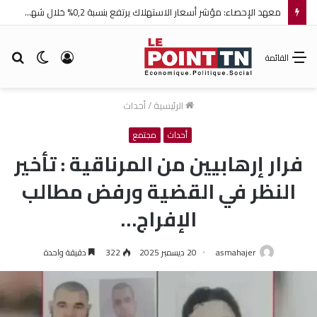
معهد الإحصاء: مؤشر أسعار الاستهلاك يرتفع بنسبة 0,2% خلال شهر جويلية 2026
تسجيل
الوضع
بح
القائمة
الدخول
المظلم
عن
الرئيسية
/
أحداث
أحداث
مجتمع
فرار إرهابيين من المرناقية : تأخير
النظر في القضية ورفض مطالب
الإفراج…
asmahajer
20 ديسمبر 2025
322
دقيقة واحدة