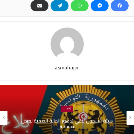
asmahajer
أحداث
ون تنفي تدهور الحالة الصحية لبعض
بلدية تونس: 
المساجين
جارية