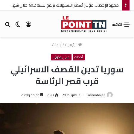
معهد الإحصاء: مؤشر أسعار الاستهلاك يرتفع بنسبة 0,2% خلال شهر جويلية 2026
تسجيل
الوضع
بح
القائمة
الدخول
المظلم
عن
الرئيسية
/
أحداث
أحداث
عربي ودولي
سوريا تدين القصف الاسرائيلي
قرب قصر الرئاسة
asmahajer
2 مايو 2025
490
دقيقة واحدة