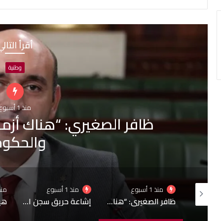
أقرأ التال
أحداث
منذ 1 أسبوع
4 نساء
منذ 1 أسبوع
منذ 1 أسبوع
منذ 1 أ
ظافر الصغيري: “هناك أزمة تواصل بين البرلمان والحكومة
إشاعة حريق سجن المسعدين: ‬إيقاف 6 أشخاص بينهم 4 نساء
هيئة السجون تنفي تدهور الحالة الصحية لبعض المساجين