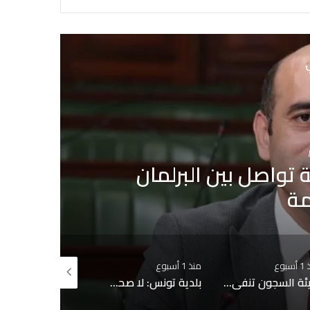
ي
إشاعة حريق سجن المسعدين: ‬إيقاف 6 أشخاص بينهم
سبوع
منذ أسبوعين
منذ أسبوعين
بلدية تونس: لا صحة لبيع قبور بمقبرة الجلاز والابحاث جارية حول التجاوزات وشبهات التدليس
سيدي بوسعيد على قائمة التراث العالمي لليونسكو