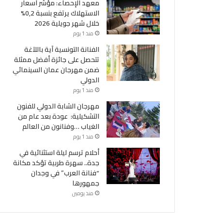
معهد الإحصاء: مؤشر أسعار
الاستهلاك يرتفع بنسبة 0,2%
خلال شهر جويلية 2026
منذ 1 يوم
الفنانة التونسية آية باللآغة
تتحصل على جائزة أفضل ممثلة
ضمن مهرجان عمان السينمائي
الدولي
منذ 1 يوم
مهرجان الشابة الدولي للفنون
التشكيلية: عودة بعد عام من
الغياب …وفنانون من العالم
منذ 1 يوم
أحلام ترسم ليلة استثنائية في
جدة.. سهرة طربية تؤكد مكانة
“فنانة العرب” في وجدان
جمهورها
منذ يومين