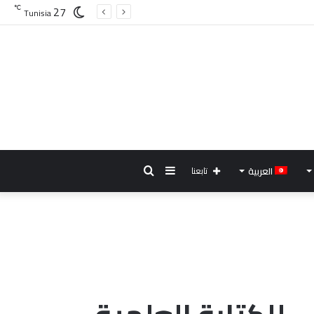
27
℃
Tunisia
إضافة
بحث
العربية
تابعنا
عمود
عن
جانبي