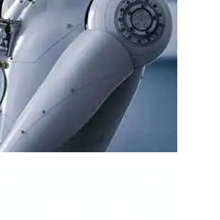
الطقس
27
℃