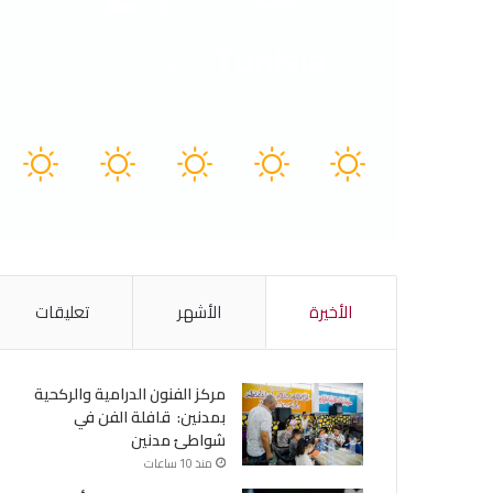
Tunisia
41º - 27º
73%
4.16 كيلومتر/ساعة
سماء صافية
41
40
40
40
41
℃
℃
℃
℃
℃
الجمعة
السبت
الأحد
الأثنين
الثلاثاء
الأخيرة
الأشهر
تعليقات
مركز الفنون الدرامية والركحية
بمدنين: قافلة الفن في
شواطئ مدنين
منذ 10 ساعات