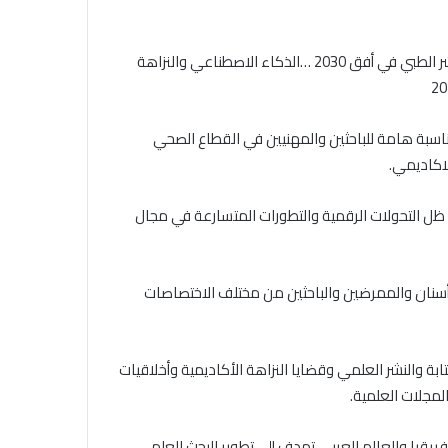
تحتضن تونس المؤتمر الدولي الثاني للكتابة العلمية تحت شعار ” النشر الطبي في أفق 2030 …الذكاء الاصطناعي والنزاهة
مناسبة هامة للباحثين والمهنيين في القطاع الصحي
اكاديمي.
ل التحولات الرقمية والتطورات المتسارعة في مجال
أسنان والممرضين والباحثين من مختلف الاختصاصات
ة والنشر العلمي وقضايا النزاهة الأكاديمية وأخلاقيات
المجلات العلمية.
فريقيا والعالم العربي تهدف إلى تطوير البحث العلمي