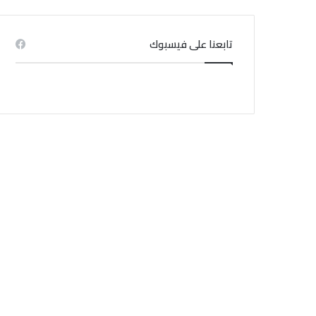
تابعنا على فيسبوك
وطنية
منذ 1 أسبوع
ناك أزمة تواصل بين البرلمان
والحكومة
منذ 3 أسابيع
منذ 4 أيام
منذ 1 أسبوع
هيئة السجون والاصلاح تنفي اندلاع حريق بسجن المسعدين
تأشيرة مجانية لمدة 14 يومًا.. قرار جديد في سلطنة عُمان