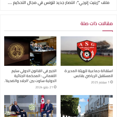
ملف "زينيث إنرجي": انتصار جديد لتونس في مجال التحكيم ....
مقالات ذات صلة
استقالة جماعية للهيئة المدير ة
الخبير في القانون الدولي سليم
للمستقبل الرياضي بقابس
اللغماني : المحكمة الجنائية
الدولية ساوت بين ‘الجلاد والضحية’.
1 سبتمبر 2025
21 مايو 2024