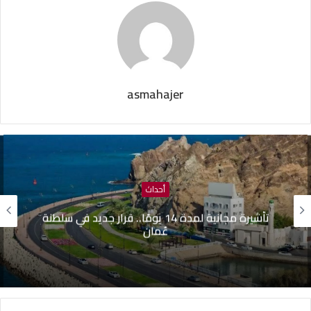
asmahajer
أحداث
تأشيرة مجانية لمدة 14 يومًا.. قرار جديد في سلطنة
ظافر الصغيري: 
عُمان