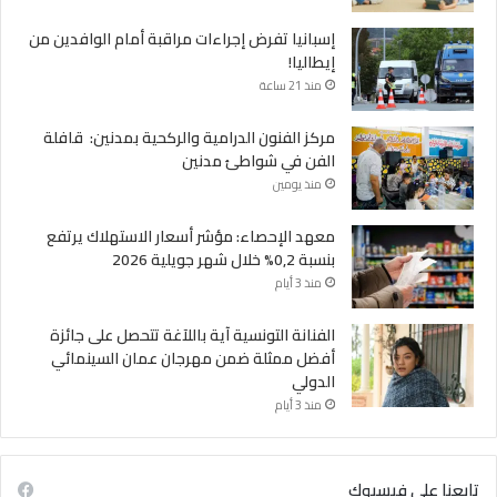
إسبانيا تفرض إجراءات مراقبة أمام الوافدين من
إيطاليا!
منذ 21 ساعة
مركز الفنون الدرامية والركحية بمدنين: قافلة
الفن في شواطئ مدنين
منذ يومين
معهد الإحصاء: مؤشر أسعار الاستهلاك يرتفع
بنسبة 0,2% خلال شهر جويلية 2026
منذ 3 أيام
الفنانة التونسية آية باللآغة تتحصل على جائزة
أفضل ممثلة ضمن مهرجان عمان السينمائي
الدولي
منذ 3 أيام
تابعنا على فيسبوك