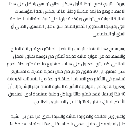
وبهذا التتويج، تصبح الوكالة أول هيكل وطني تونسي يتحصّل على هذا
الاعتماد وهو ما يُعد مكسبًا وطنيًا هامًا يعكس ثقة المؤسسات
المالية الدولية في تونس ويؤكد قدرتها على تلبية المتطلبات الصارمة
التي يفرضها الصندوق الأخضر للمناخ، سواء على المستوى المالي أو
البيئي أو الاجتماعي.
وسيسمح هذا الاعتماد لتونس بالتواصل المباشر مع تمويلات المناخ
والاستفادة من موارد مالية جديدة تُمكّن من توسيع نطاق العمل
المناخي. كما يتيح الحصول على هبات لمشاريع مناخية متوسطة الحجم
تصل قيمتها إلى 30 مليون دولار، من خلال تقديم مقترحات لمشاريع
تساهم في التأقلم مع التغيرات المناخية والحدّ من الانبعاثات الكربونية
وتعزيز القدرة على مواجهة التأثيرات السلبية للمناخ. تجدر الإشارة إلى أنّ
18 بلدًا إفريقيًا فقط يتمتع حاليًا بهياكل وطنية معتمدة لدى الصندوق
الأخضر للمناخ، مقابل 158 بلدًا على المستوى العالمي.
واعتبر وزير الفلاحة والموارد المائية والصيد البحري عز الدين بن الشيخ
خلال اشرافه على حفل رسمي بالمناسبة ان هذا الاعتماد يعد مكسبًا