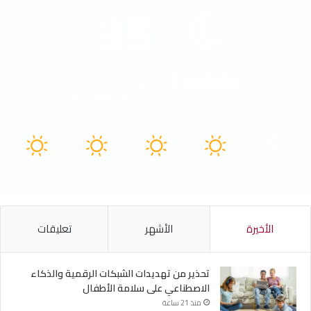
35
℃
Tunisia
35º - 32º
23%
5.06 كيلومتر/ساعة
سماء صافية
41
40
40
40
35
℃
℃
℃
℃
℃
السبت
الأحد
الأثنين
الثلاثاء
الأربعاء
الأخيرة
الأشهر
تعليقات
تحذير من تهديدات الشبكات الرقمية والذكاء
الاصطناعي على سلامة الأطفال
منذ 21 ساعة