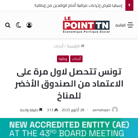
إسبانيا تفرض إجراءات مراقبة أمام الوافدين من إيطاليا!
تسجيل
الوضع
بح
القائمة
الدخول
المظلم
عن
الرئيسية
/
أحداث
أحداث
وطنية
تونس تتحصل لاول مرة على
الاعتماد من الصندوق الأخضر
للمناخ
asmahajer
28 أكتوبر 2025
313
دقيقة واحدة