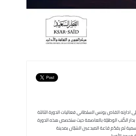
 ادارته القاص يونس السلطاني فعاليات الدورة الثالثة
عربيّة”وذلك من 11 الى 13 ديسمبر الجاري بدار الكُتب الوطنيّة بالعاصمة حيث ستخصص هذه الدورة
لرسمية ثم يقدّم قاعة المبدعين الشبّان بمدينة
مسرح الأوبرا