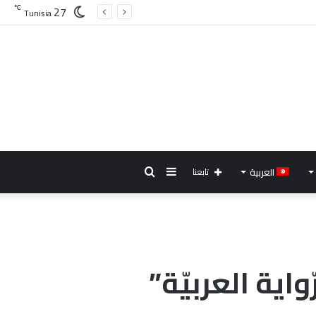
27
℃
Tunisia
إضافة
بحث
العربية
تابعنا
عمود
عن
جانبي
اية العربيّة”