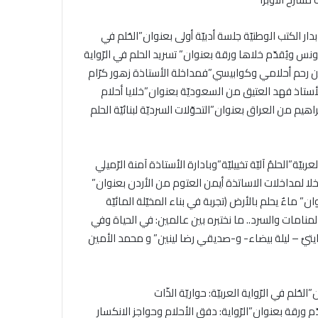
تقى تنتظم صباح يوم 11 ديسمبر الجاري بدار الكتب الوطنيّة جلسة أدبيّة أولى بعنوان”الحُلم في
تونس ويُقدّم خلاها ورقة بعنوان” تسريد الحلم في الرّواية
ن رحم أحلامي وكوابيسي”فمداخلة الأستاذة زهور كرّام
الأستاذ فهد العتيق من السعوديّة بعنوان”خلايا أحلام
هيم من العراق بعنوان”التحوّلات السرديّة لبنائيّة الحلم
بيّة”الحلمُ آليّة تخييليّة”وبادارة الأستاذة آمنة الرّميلي
لا لمداخلات الاساتذة أيمن العتوم من الأردن بعنوان”
” ماءٌ يحلم بالأرض (تجربة في بناء المخيّلة المائيّة
نامات والسرد.. ما نختبره بين عالمين: في الحياة وفي
يْ – ليلة بيضاء- و-صديقي رضا لينين” و محمد الأمين
وان”الحُلم في الرّواية العربيّة: حواريّة الذّات
ورقة بعنوان”الرّواية: دفق الأحلام وحواجز الانكسار