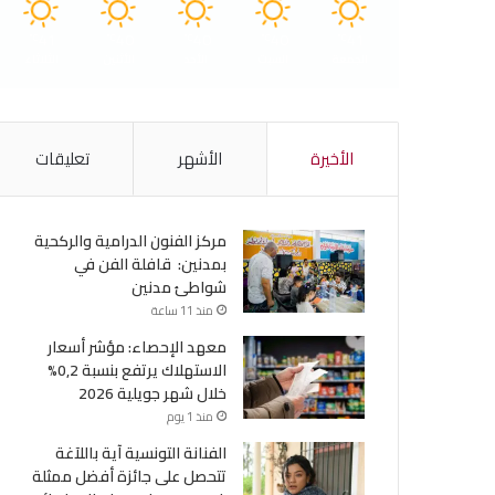
41
40
40
40
41
℃
℃
℃
℃
℃
الجمعة
السبت
الأحد
الأثنين
الثلاثاء
الأخيرة
الأشهر
تعليقات
مركز الفنون الدرامية والركحية
بمدنين: قافلة الفن في
شواطئ مدنين
منذ 11 ساعة
معهد الإحصاء: مؤشر أسعار
الاستهلاك يرتفع بنسبة 0,2%
خلال شهر جويلية 2026
منذ 1 يوم
الفنانة التونسية آية باللآغة
تتحصل على جائزة أفضل ممثلة