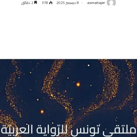
asmahajer
8 ديسمبر 2025
378
2 دقائق