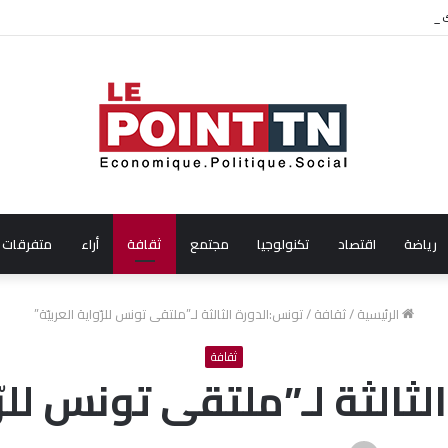
ال شهر جويلية 2026
رياضة
اقتصاد
تكنولوجيا
مجتمع
ثقافة
أراء
متفرقات
الرئيسية
/
ثقافة
/
تونس:الدورة الثالثة لـ”ملتقى تونس للرّواية العربيّة”
ثقافة
ثالثة لـ”ملتقى تونس للرّو