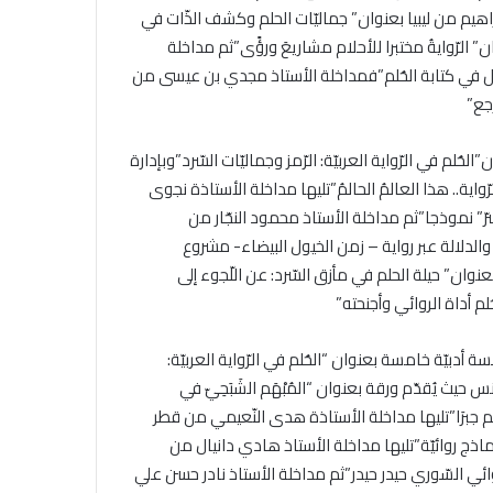
هيم من ليبيا بعنوان” جماليّات الحلم وكشف الذّات في
” الرّوايةُ مختبرا للأحلام مشاريعَ ورؤًى”ثم مداخلة
أمّل في كتابة الحُلم”فمداخلة الأستاذ مجدي بن عيسى من
جع”
حُلم في الرّواية العربيّة: الرّمز وجماليّات السّرد”وبإدارة
ة.. هذا العالمُ الحالمُ”تليها مداخلة الأستاذة نجوى
ّ” نموذجا”ثم مداخلة الأستاذ محمود النجّار من
والدلالة عبر رواية – زمن الخيول البيضاء- مشروع
عنوان” حيلة الحلم في مأزق السّرد: عن اللّجوء إلى
م أداة الروائي وأجنحته”
نتظم صباح يوم 13 ديسمبر الجاري جلسة أدبيّة خامسة بعنوان “الحُلم في الرّواية العربيّة:
حيث يُقدّم ورقة بعنوان “المُبْهَم الشَبَحِيّ في
هيم جبرَا”تليها مداخلة الأستاذة هدى النّعيمي من قطر
ماذج روائيّة”تليها مداخلة الأستاذ هادي دانيال من
ائي السّوري حيدر حيدر”ثم مداخلة الأستاذ نادر حسن علي