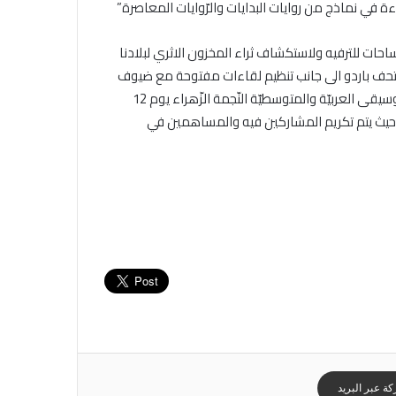
اءة في نماذج من روايات البدايات والرّوايات المعاصرة”
ت للترفيه ولاستكشاف ثراء المخزون الاثري لبلادنا
 ديسمبر الجاري زيارة إلى متحف باردو الى جانب تنظيم لقاءات مفتوحة مع ضيوف
الملتقى بفضاء راعي النجوم ببيت الرّواية وتنظيم زيارة إلى مركز الموسيقى العربيّة والمتوسطيّة النّجمة الزّهراء يوم 12
فة حيث يتم تكريم المشاركين فيه والمساهمين في
ة عبر البريد