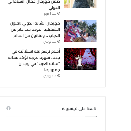
ضمن مهرجان عمان السينمائي
الدولي
منذ 1 يوم
مهرجان الشابة الدولي للفنون
التشكيلية: عودة بعد عام من
الغياب …وفنانون من العالم
منذ يومين
أحلام ترسم ليلة استثنائية في
جدة.. سهرة طربية تؤكد مكانة
“فنانة العرب” في وجدان
جمهورها
منذ يومين
تابعنا على فيسبوك