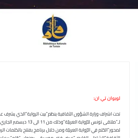
لوبوان تي ان:
تحت اشراف وزارة الشؤون الثقافية ينظم”بيت الرواية”الذي يشرف على
لـ”ملتقى تونس للرّواية ال
لمحور”الحُلم في الرّواية العربيّة ومن خلال برنامج يفتتح بالكلمات ا
الثقافة”الشاذلي القليبي”عرض فني موسيقي بعنوان “حُلم” برعاية 