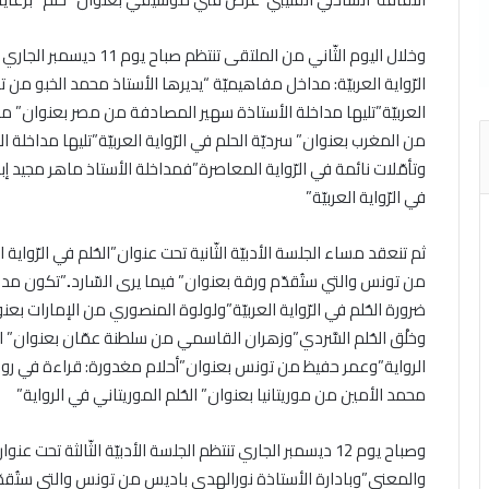
وخلال اليوم الثّاني من المل
الرّواية العربيّة: مداخل مفاهيميّة “يديرها الأستاذ محمد الخبو من 
العربيّة”تليها مداخلة الأستاذة سهير المصادفة من مصر بعنوان” م
من المغرب بعنوان” سرديّة الحلم في الرّواية العربيّة”تليها مداخلة 
وتأمّلات نائمة في الرّواية المعاصرة”فمداخلة الأستاذ ماهر مجيد إبرا
في الرّواية العربيّة”
ثم تنعقد مساء الجلسة الأدبيّة الثّانية تحت عنوان”الحُلم في الرّواية العر
من تونس والتي ستُقدّم ورقة بعنوان” فيما يرى السّارد..”تكون مدخ
ضرورة الحُلم في الرّواية العربيّة”ولولوة المنصوري من الإمارات بعنوان
وخلْق الحُلم السَّردي”وزهران القاسمي من سلطنة عمّان بعنوان” الم
الرواية”وعمر حفيظ من تونس بعنوان”أحلام مغدورة: قراءة في روايت
محمد الأمين من موريتانيا بعنوان” الحُلم الموريتاني في الرواية”
وصباح يوم 12 ديسمبر الجاري تنتظم الجلسة الأدبيّة الثّالثة تحت عن
والمعنى”وبادارة الأستاذة نورالهدى باديس من تونس والتي ستُقدّم 