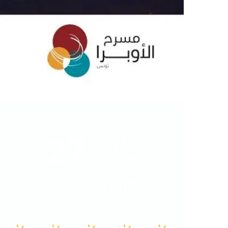
الطقس
27
℃
Tunisia
41º - 27º
74%
3.71 كيلومتر/ساعة
سماء صافية