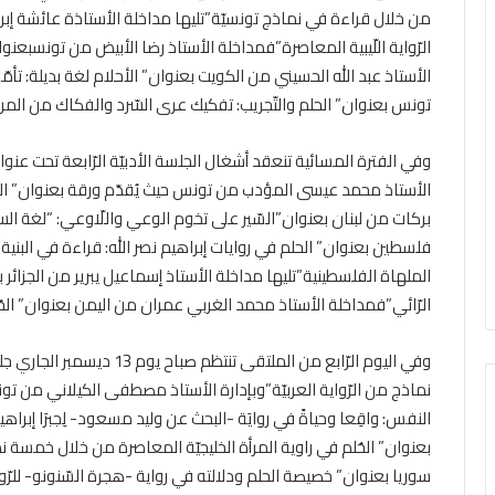
من خلال قراءة في نماذج تونسيّة”تليها مداخلة الأستاذة عائشة إبرا
الرّواية اللّيبية المعاصرة”فمداخلة الأستاذ رضا الأبيض من تونسبعنوان
الأستاذ عبد الله الحسيني من الكويت بعنوان” الأحلام لغة بديلة: ت
تونس بعنوان” الحلم والتّجريب: تفكيك عرى السّرد والفكاك من المر
وفي الفترة المسائية تنعقد أشغال الجلسة الأدبيّة الرّابعة تحت عنوان”ال
الأستاذ محمد عيسى المؤدب من تونس حيث يُقدّم ورقة بعنوان” الرّواي
بركات من لبنان بعنوان”السّير على تخوم الوعي واللّاوعي: “لغة السر
فلسطين بعنوان” الحلم في روايات إبراهيم نصر الله: قراءة في البنية 
الملهاة الفلسطينية”تليها مداخلة الأستاذ إسماعيل يبرير من الجزائر ب
الرّائي”فمداخلة الأستاذ محمد الغربي عمران من اليمن بعنوان” الحُل
وفي اليوم الرّابع من الملتقى ت
نماذج من الرّواية العربيّة”وبإدارة الأستاذ مصطفى الكيلاني من تونس 
النفس: واقِعا وحياةً في روايَة -البحث عن وليد مسعود- ﻟِجبرَا إبرا
بعنوان” الحُلم في راوية المرأة الخليجيّة المعاصرة من خلال خمسة ن
سوريا بعنوان” خصيصة الحلم ودلالته في رواية -هجرة السّنونو- للرّو