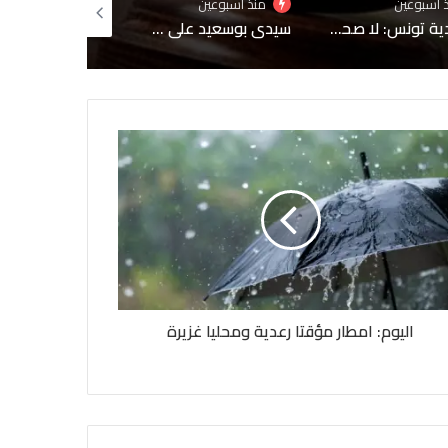
منذ أسبوعين
منذ أسبوعين
منذ أسبوعين
سيدي بوسعيد على قائمة التراث العالمي لليونسكو
تونس تستدعي السفيرة الفرنسية لإبلاغها احتجاجًا شديد اللهجة إثر حوار إعلامي مع مطلوب للعدالة
اليوم: امطار مؤقتا رعدية ومحليا غزيرة