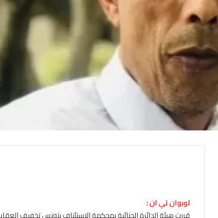
لوبوان تي ان :
قررت هيئة الدائرة الجنائية بمحكمة الاستئناف بتونس تخفيف الع