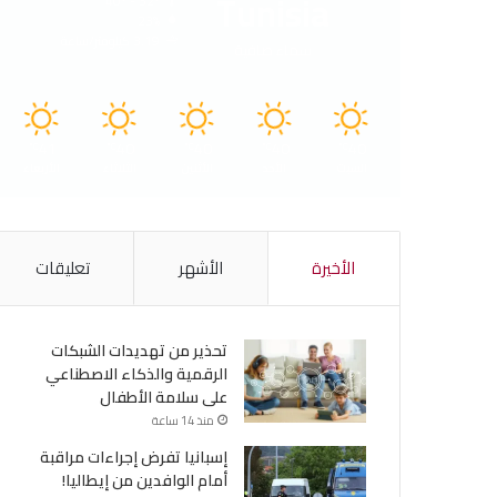
Tunisia
40º - 32º
23%
3.19 كيلومتر/ساعة
سماء صافية
41
40
40
40
40
℃
℃
℃
℃
℃
السبت
الأحد
الأثنين
الثلاثاء
الأربعاء
الأخيرة
الأشهر
تعليقات
تحذير من تهديدات الشبكات
الرقمية والذكاء الاصطناعي
على سلامة الأطفال
منذ 14 ساعة
إسبانيا تفرض إجراءات مراقبة
أمام الوافدين من إيطاليا!