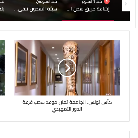
منذ أسبوعين
منذ أسبوعين
إشاعة حريق سجن المسعدين: ‬إيقاف 6 أشخاص بينهم 4 نساء
هيئة السجون تنفي تدهور الحالة الصحية لبعض المساجين
بلدية تونس: لا صحة لبيع قبور بمقبرة الجلاز والابحاث جارية حول التجاوزات وشبهات التدليس
كأس تونس: الجامعة تعلن موعد سحب قرعة
الدور التمهيدي