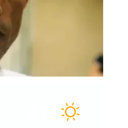
الطقس
37
℃