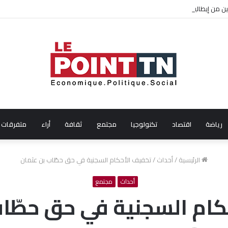
ن من إيطاليا!
رياضة
اقتصاد
تكنولوجيا
مجتمع
ثقافة
أراء
متفرقات
الرئيسية
/
أحداث
/
تخفيف الأحكام السجنية في حق حطّاب بن عثمان
أحداث
مجتمع
كام السجنية في حق حطّاب