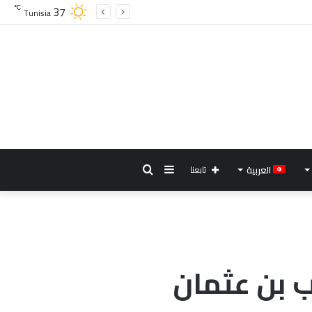
37
℃
Tunisia
إضافة
بحث
العربية
تابعنا
عمود
عن
جانبي
 بن عثمان