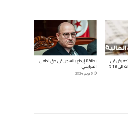
لتخفيض في
بطاقتا إيداع بالسجن في حق لطفي
لى 18 %
المرايحي
5 يوليو 2024