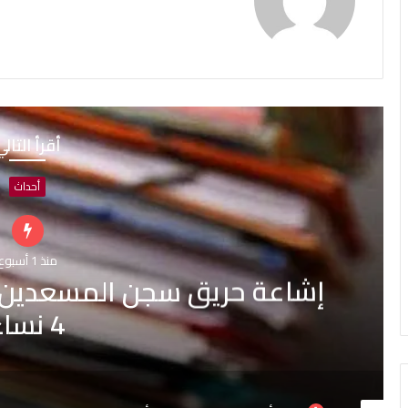
أقرأ التال
أحداث
منذ أسبوعين
هيئة السجون تنفي تدهور 
المساج