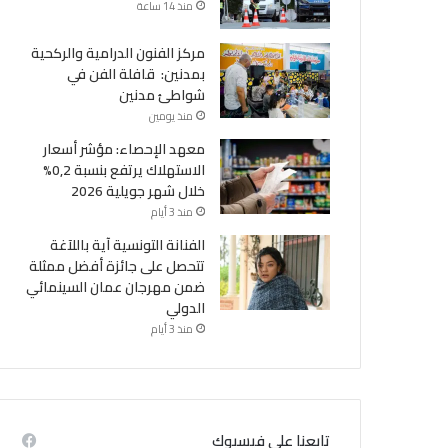
منذ 14 ساعة
مركز الفنون الدرامية والركحية
بمدنين: قافلة الفن في
شواطئ مدنين
منذ يومين
معهد الإحصاء: مؤشر أسعار
الاستهلاك يرتفع بنسبة 0,2%
خلال شهر جويلية 2026
أحداث
منذ 3 أيام
الفنانة التونسية آية باللآغة
تتحصل على جائزة أفضل ممثلة
منذ 1 أسبوع
ضمن مهرجان عمان السينمائي
إشاعة حريق سجن المسعدين: ‬إيقاف 6 أشخاص بينهم
الدولي
منذ 3 أيام
4 نساء
تابعنا على فيسبوك