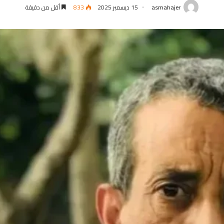
asmahajer
15 ديسمبر 2025
833
أقل من دقيقة