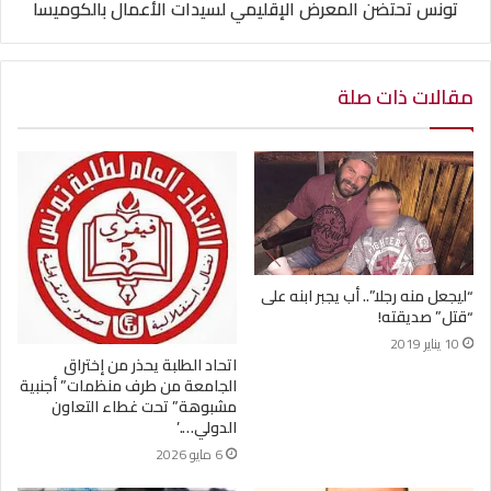
تونس تحتضن المعرض الإقليمي لسيدات الأعمال بالكوميسا
مقالات ذات صلة
“ليجعل منه رجلا”.. أب يجبر ابنه على
“قتل” صديقته!
10 يناير 2019
اتحاد الطلبة يحذر من إختراق
الجامعة من طرف منظمات” أجنبية
مشبوهة” تحت غطاء التعاون
الدولي….’
6 مايو 2026