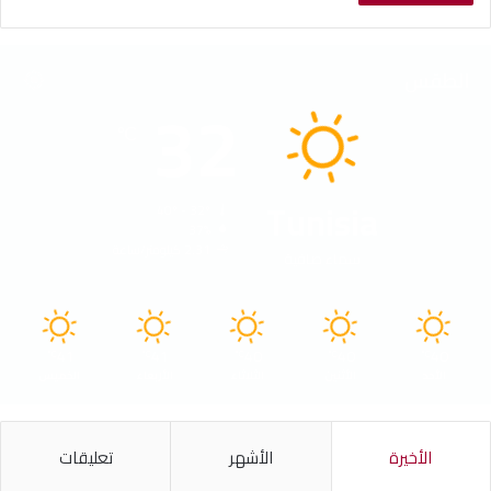
الطقس
32
℃
Tunisia
40º - 32º
37%
2.31 كيلومتر/ساعة
سماء صافية
41
41
40
40
40
℃
℃
℃
℃
℃
الأحد
الأثنين
الثلاثاء
الأربعاء
الخميس
الأخيرة
الأشهر
تعليقات