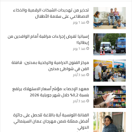
تحذير من تهديدات الشبكات الرقمية والذكاء
الاصطناعي على سلامة الأطفال
منذ 1 يوم
إسبانيا تفرض إجراءات مراقبة أمام الوافدين من
إيطاليا!
منذ 1 يوم
مركز الفنون الدرامية والركحية بمدنين: قافلة
الفن في شواطئ مدنين
منذ 3 أيام
معهد الإحصاء: مؤشر أسعار الاستهلاك يرتفع
بنسبة 0,2% خلال شهر جويلية 2026
منذ 3 أيام
الفنانة التونسية آية باللآغة تتحصل على جائزة
أفضل ممثلة ضمن مهرجان عمان السينمائي
الدولي