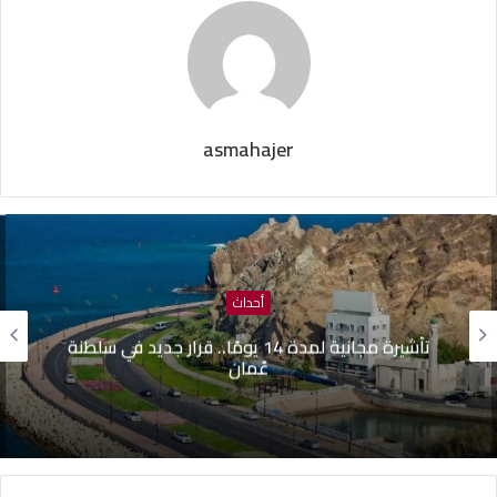
asmahajer
وطنية
ظافر الصغيري: “هناك أزمة تواصل بين البرلمان
والحكومة