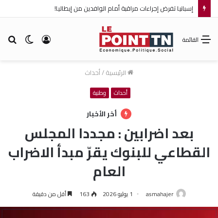
إسبانيا تفرض إجراءات مراقبة أمام الوافدين من إيطاليا!
تسجيل
الوضع
بح
القائمة
الدخول
المظلم
عن
الرئيسية
/
أحداث
أحداث
وطنية
أخر الأخبار
بعد اضرابين : مجددا المجلس
القطاعي للبنوك يقرّ مبدأ الاضراب
العام
asmahajer
1 يوليو 2026
163
أقل من دقيقة