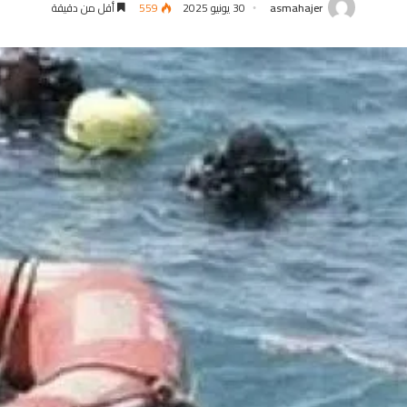
asmahajer
30 يونيو 2025
559
أقل من دقيقة