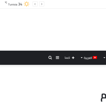
34
℃
Tunisia
إضافة
بحث
العربية
تابعنا
عمود
عن
جانبي
م