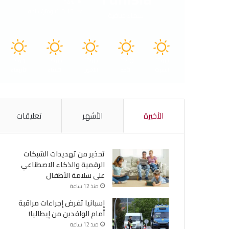
34%
3.15 كيلومتر/ساعة
سماء صافية
41
40
40
40
40
℃
℃
℃
℃
℃
السبت
الأحد
الأثنين
الثلاثاء
الأربعاء
الأخيرة
الأشهر
تعليقات
تحذير من تهديدات الشبكات
الرقمية والذكاء الاصطناعي
على سلامة الأطفال
منذ 12 ساعة
إسبانيا تفرض إجراءات مراقبة
أمام الوافدين من إيطاليا!
منذ 12 ساعة