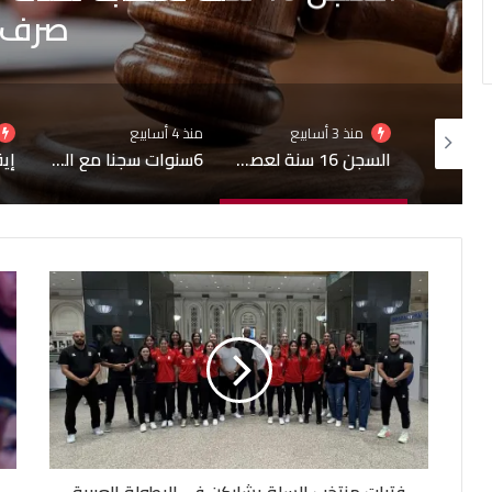
الوزارا
منذ 4 أسابيع
منذ 4 أسابيع
السجن 16 سنة لعصابة نفذت سطوا مسلحا على مكتب صرف
6سنوات سجنا مع النفاذ العاجل لمسؤول سابق بإحدى الوزارات
إيقاف فرجي تشامبرز في إسبانيا