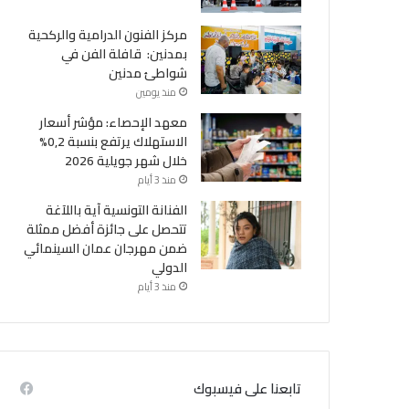
مركز الفنون الدرامية والركحية
بمدنين: قافلة الفن في
شواطئ مدنين
منذ يومين
معهد الإحصاء: مؤشر أسعار
الاستهلاك يرتفع بنسبة 0,2%
خلال شهر جويلية 2026
منذ 3 أيام
الفنانة التونسية آية باللآغة
تتحصل على جائزة أفضل ممثلة
ضمن مهرجان عمان السينمائي
الدولي
منذ 3 أيام
مجتمع
منذ 3 أسابيع
ة لعصابة نفذت سطوا مسلحا على مكتب
تابعنا على فيسبوك