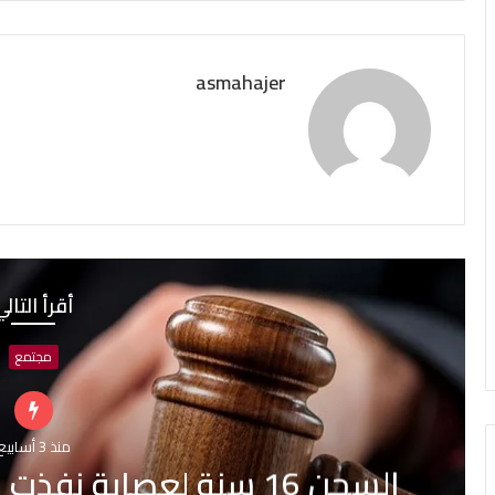
asmahajer
أقرأ التال
مجتمع
منذ 4 أسابيع
6سنوات سجنا مع النفاذ الع