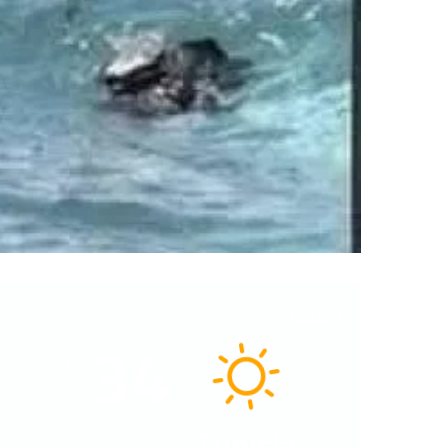
الطقس
34
℃
Tunisia
40º - 32º