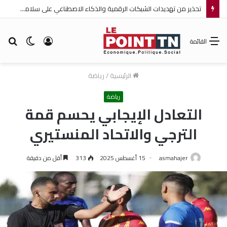
تحذير من تهديدات الشبكات الرقمية والذكاء الاصطناعي على سلامة الأطفال
تسجيل
الوضع
بح
القائمة
الدخول
المظلم
عن
الرئيسية
/
رياضة
رياضة
التعادل الإيجابي يحسم قمة
الترجي والاتحاد المنستيري
asmahajer
15 أغسطس 2025
313
أقل من دقيقة