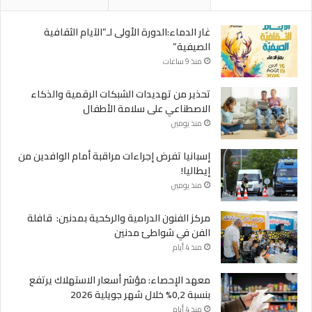
غار الدماء:الدورة الأولى لـ”الآيام الثقافية
الصيفية”
منذ 9 ساعات
تحذير من تهديدات الشبكات الرقمية والذكاء
الاصطناعي على سلامة الأطفال
منذ يومين
إسبانيا تفرض إجراءات مراقبة أمام الوافدين من
إيطاليا!
منذ يومين
مركز الفنون الدرامية والركحية بمدنين: قافلة
الفن في شواطئ مدنين
منذ 4 أيام
معهد الإحصاء: مؤشر أسعار الاستهلاك يرتفع
بنسبة 0,2% خلال شهر جويلية 2026
منذ 4 أيام