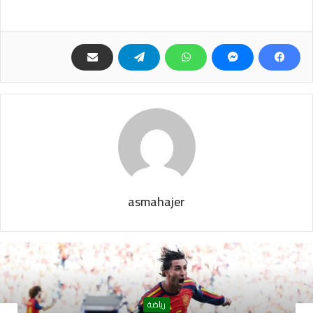
asmahajer
رياضة