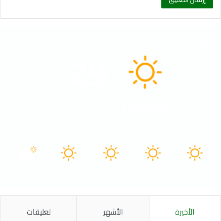
الطقس
29
℃
Tunisia
40º - 29º
49%
3.15 كيلومتر/ساعة
سماء صافية
40
41
41
40
40
℃
℃
℃
℃
℃
الأثنين
الثلاثاء
الأربعاء
الخميس
الجمعة
الأخيرة
الأشهر
تعليقات