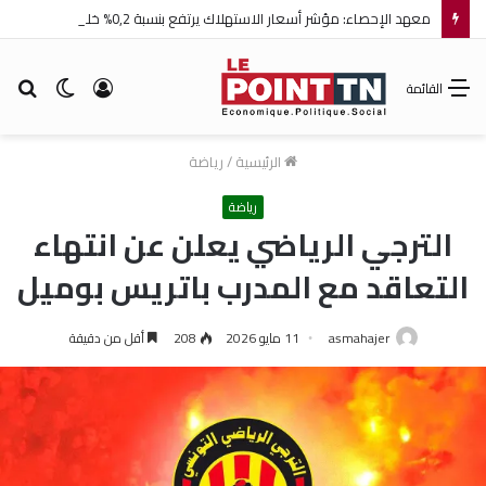
معهد الإحصاء: مؤشر أسعار الاستهلاك يرتفع بنسبة 0,2% خلال شهر جويلية 2026
تسجيل
الوضع
بح
القائمة
الدخول
المظلم
عن
الرئيسية
/
رياضة
رياضة
الترجي الرياضي يعلن عن انتهاء
التعاقد مع المدرب باتريس بوميل
asmahajer
11 مايو 2026
208
أقل من دقيقة