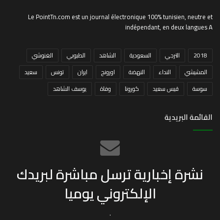
Le PointTn.com est un journal électronique 100% tunisien, neutre et
indépendant, en deux langues A
2018
الترجي
السعودية
الشاهد
الطبوبي
الغنوشي
المشيشي
النداء
النهضة
اورونج
ايران
تونس
سعيد
سوسة
قيس سعيد
كورونا
وفاة
يوسف الشاهد
القائمة البريدية
نشرة إخبارية ترسل مباشرة لبريدك
الإلكتروني يوميا
.