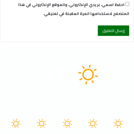
احفظ اسمي، بريدي الإلكتروني، والموقع الإلكتروني في هذا
المتصفح لاستخدامها المرة المقبلة في تعليقي.
الطقس
37
℃
Tunisia
41º - 30º
26%
1.91 كيلومتر/ساعة
سماء صافية
40
41
41
40
41
℃
℃
℃
℃
℃