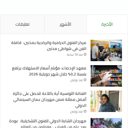
الجمعة
السبت
الأحد
الأثنين
الثلاثاء
الأخيرة
الأشهر
تعليقات
مركز الفنون الدرامية والركحية بمدنين: قافلة
الفن في شواطئ مدنين
منذ 18 ساعة
معهد الإحصاء: مؤشر أسعار الاستهلاك يرتفع
بنسبة 0,2% خلال شهر جويلية 2026
منذ يومين
الفنانة التونسية آية باللآغة تتحصل على جائزة
أفضل ممثلة ضمن مهرجان عمان السينمائي
الدولي
منذ يومين
مهرجان الشابة الدولي للفنون التشكيلية: عودة
بعد عام من الغياب …وفنانون من العالم