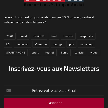
Le PointTn.com est un journal électronique 100% tunisien, neutre et
indépendant, en deux langues A
2020
covid
covid 19
ford
Huawei
kaspersky
LG
nouvelair
Ooredoo
orange
prix
samsung
SMARTPHONE
sport
topnet
Tunis
tunisie
video
Inscrivez-vous aux Newsletters
.
Entrez
votre
adresse
Email