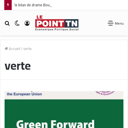
le bilan de drame Boumerdès s’alourdit à 27 morts et 42 blessés
Rechercher
Switch
Connexion
Menu
skin
Accueil
/
verte
verte