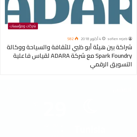
شركات ومؤسسات
sofien rejeb
4 أكتوبر 2018
582
شراكة بين هيئة أبو ظبي للثقافة والسياحة ووكالة
Spark Foundry مع شركة ADARA لقياس فاعلية
التسويق الرقمي
الطقس
29
℃
Tunisia
40º - 29º
44%
5.93 كيلومتر/ساعة