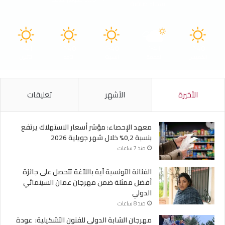
سماء صافية
41
40
40
41
40
℃
℃
℃
℃
℃
الخميس
الجمعة
السبت
الأحد
الأثنين
الأخيرة
الأشهر
تعليقات
معهد الإحصاء: مؤشر أسعار الاستهلاك يرتفع
بنسبة 0,2% خلال شهر جويلية 2026
منذ 7 ساعات
الفنانة التونسية آية باللآغة تتحصل على جائزة
أفضل ممثلة ضمن مهرجان عمان السينمائي
الدولي
منذ 8 ساعات
مهرجان الشابة الدولي للفنون التشكيلية: عودة