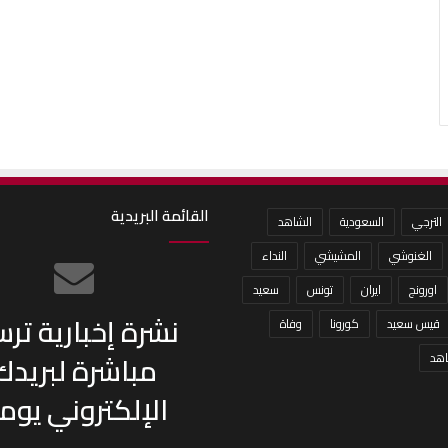
القائمة البريدية
الترجي
السعودية
الشاهد
الغنوشي
المشيشي
النداء
اورونج
ايران
تونس
سعيد
نشرة إخبارية تر
قيس سعيد
كورونا
وفاة
مباشرة لبريدك
هد
الإلكتروني يومي