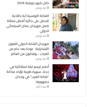
خلال شهر جويلية 2026
منذ يومين
الفنانة التونسية آية باللآغة
تتحصل على جائزة أفضل ممثلة
ضمن مهرجان عمان السينمائي
الدولي
منذ يومين
مهرجان الشابة الدولي للفنون
التشكيلية: عودة بعد عام من
الغياب …وفنانون من العالم
منذ يومين
أحلام ترسم ليلة استثنائية في
جدة.. سهرة طربية تؤكد مكانة
“فنانة العرب” في وجدان
جمهورها
منذ 3 أيام