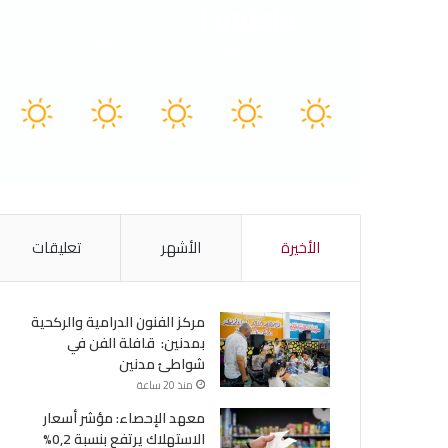
Tunisia
41º - 30º
21%
2.72 كيلومتر/ساعة
سماء صافية
40
41
41
40
41
℃
℃
℃
℃
℃
الجمعة
السبت
الأحد
الأثنين
الثلاثاء
الأخيرة
الأشهر
تعليقات
مركز الفنون الدرامية والركحية
بمدنين: قافلة الفن في
شواطئ مدنين
منذ 20 ساعة
معهد الإحصاء: مؤشر أسعار
الاستهلاك يرتفع بنسبة 0,2%