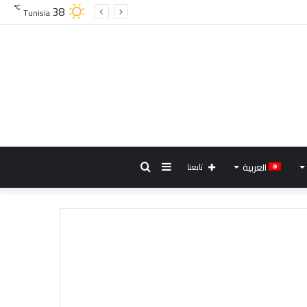
38
℃
Tunisia
إضافة
بحث
العربية
تابعنا
عمود
عن
جانبي