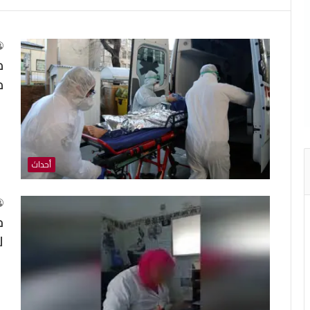
م
م
أحداث
ح
ل