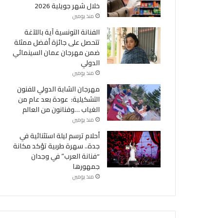
خلال شهر جويلية 2026
منذ يومين
الفنانة التونسية آية باللآغة
تتحصل على جائزة أفضل ممثلة
ضمن مهرجان عمان السينمائي
الدولي
منذ يومين
مهرجان الشابة الدولي للفنون
التشكيلية: عودة بعد عام من
الغياب …وفنانون من العالم
منذ يومين
أحلام ترسم ليلة استثنائية في
جدة.. سهرة طربية تؤكد مكانة
“فنانة العرب” في وجدان
جمهورها
منذ يومين