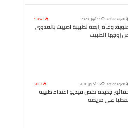
sofien rejeb
11 أبريل 2020
10٬043
نوبة: وفاة رابعة لطبيبة اصيبت بالعدوى
ن زوجها الطبيب
sofien rejeb
16 أكتوبر 2018
5٬067
قائق جديدة تخص فيديو اعتداء طبيبة
فظيا على مريضة