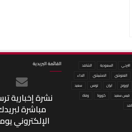
القائمة البريدية
الترجي
السعودية
الشاهد
الغنوشي
المشيشي
النداء
اورونج
ايران
تونس
سعيد
نشرة إخبارية تر
قيس سعيد
كورونا
وفاة
مباشرة لبريدك
هد
الإلكتروني يومي