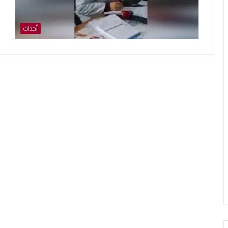
أحداث