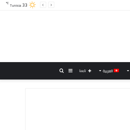
33
℃
Tunisia
إضافة
بحث
العربية
تابعنا
عمود
عن
جانبي