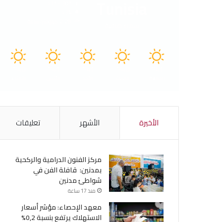
Tunisia
41º - 30º
43%
2.28 كيلومتر/ساعة
سماء صافية
40
41
41
40
41
℃
℃
℃
℃
℃
الجمعة
السبت
الأحد
الأثنين
الثلاثاء
الأخيرة
الأشهر
تعليقات
مركز الفنون الدرامية والركحية
بمدنين: قافلة الفن في
شواطئ مدنين
منذ 17 ساعة
معهد الإحصاء: مؤشر أسعار
الاستهلاك يرتفع بنسبة 0,2%