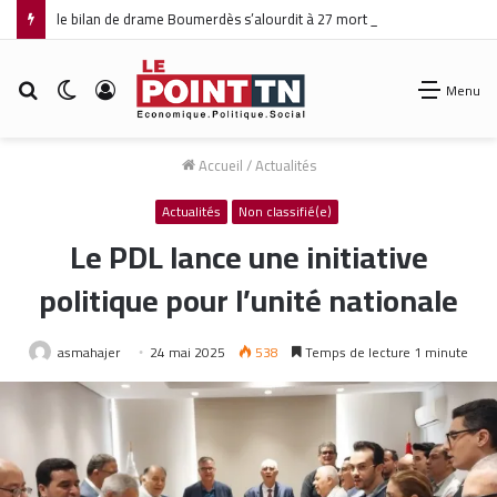
le bilan de drame Boumerdès s’alourdit à 27 morts et 42 blessés
Rechercher
Switch
Connexion
Menu
skin
Accueil
/
Actualités
Actualités
Non classifié(e)
Le PDL lance une initiative
politique pour l’unité nationale
asmahajer
24 mai 2025
538
Temps de lecture 1 minute