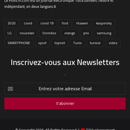
Le PointTn.com est un journal électronique 100% tunisien, neutre et
indépendant, en deux langues A
2020
covid
covid 19
ford
Huawei
kaspersky
LG
nouvelair
Ooredoo
orange
prix
samsung
SMARTPHONE
sport
topnet
Tunis
tunisie
video
Inscrivez-vous aux Newsletters
.
Entrez
votre
adresse
Email
© Copyright 2026, All Rights Reserved |
Z.Développement