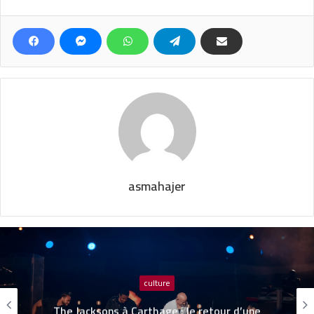
asmahajer
culture
The Jacksons à Carthage : le retour d’une