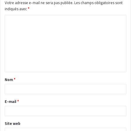
Votre adresse e-mail ne sera pas publiée.
Les champs obligatoires sont
indiqués avec
*
C
o
m
m
e
n
t
Nom
*
a
i
r
E-mail
*
e
*
Site web