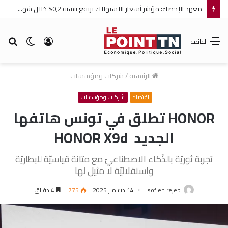
معهد الإحصاء: مؤشر أسعار الاستهلاك يرتفع بنسبة 0,2% خلال شهر جويلية 2026
تسجيل
الوضع
بح
القائمة
الدخول
المظلم
عن
الرئيسية
/
شركات ومؤسسات
اقتصاد
شركات ومؤسسات
HONOR تطلق في تونس هاتفها
الجديد HONOR X9d
تجربة ثوريّة بالذّكاء الاصطناعيّ مع متانة قياسيّة للبطاريّة
واستقلاليّة لا مثيل لها
sofien rejeb
14 ديسمبر 2025
775
4 دقائق