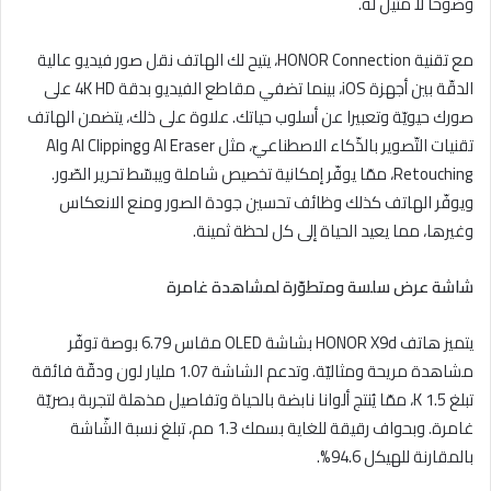
وضوحا لا مثيل له.
مع تقنية HONOR Connection، يتيح لك الهاتف نقل صور فيديو عالية
الدقّة بين أجهزة iOS، بينما تضفي مقاطع الفيديو بدقة 4K HD على
صورك حيويّة وتعبيرا عن أسلوب حياتك. علاوة على ذلك، يتضمن الهاتف
تقنيات التّصوير بالذّكاء الاصطناعيّ، مثل AI Eraser وAI Clipping وAI
Retouching، ممّا يوفّر إمكانية تخصيص شاملة ويبسّط تحرير الصّور.
ويوفّر الهاتف كذلك وظائف تحسين جودة الصور ومنع الانعكاس
وغيرها، مما يعيد الحياة إلى كل لحظة ثمينة.
شاشة عرض سلسة ومتطوّرة لمشاهدة غامرة
يتميز هاتف HONOR X9d بشاشة OLED مقاس 6.79 بوصة توفّر
مشاهدة مريحة ومثاليّة. وتدعم الشاشة 1.07 مليار لون ودقّة فائقة
تبلغ K 1.5، ممّا يُنتج ألوانا نابضة بالحياة وتفاصيل مذهلة لتجربة بصريّة
غامرة. وبحواف رقيقة للغاية بسمك 1.3 مم، تبلغ نسبة الشّاشة
بالمقارنة للهيكل 94.6%.