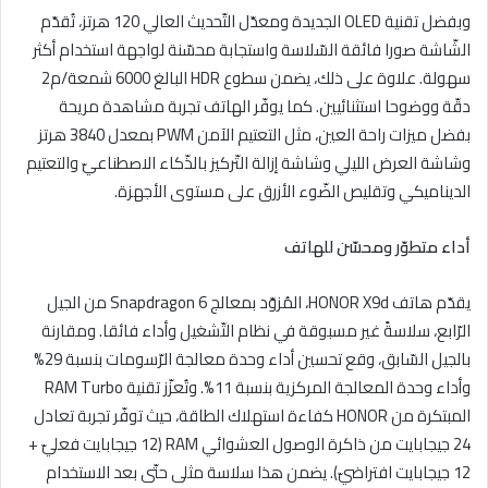
وبفضل تقنية OLED الجديدة ومعدّل التّحديث العالي 120 هرتز، تُقدّم
الشّاشة صورا فائقة السّلاسة واستجابة محسّنة لواجهة استخدام أكثر
سهولة. علاوة على ذلك، يضمن سطوع HDR البالغ 6000 شمعة/م2
دقّة ووضوحا استثنائيين. كما يوفّر الهاتف تجربة مشاهدة مريحة
بفضل ميزات راحة العين، مثل التعتيم الآمن PWM بمعدل 3840 هرتز
وشاشة العرض الليلي وشاشة إزالة التّركيز بالذّكاء الاصطناعيّ والتعتيم
الديناميكي وتقليص الضّوء الأزرق على مستوى الأجهزة.
أداء متطوّر ومحسّن للهاتف
يقدّم هاتف HONOR X9d، المُزوّد ​​بمعالج Snapdragon 6 من الجيل
الرّابع، سلاسةً غير مسبوقة في نظام التّشغيل وأداء فائقا. ومقارنة
بالجيل السّابق، وقع تحسين أداء وحدة معالجة الرّسومات بنسبة 29%
وأداء وحدة المعالجة المركزية بنسبة 11%. وتُعزّز تقنية RAM Turbo
المبتكرة من HONOR كفاءة استهلاك الطاقة، حيث توفّر تجربة تعادل
24 جيجابايت من ذاكرة الوصول العشوائي RAM (12 جيجابايت فعليّ +
12 جيجابايت افتراضيّ). يضمن هذا سلاسة مثلى حتّى بعد الاستخدام