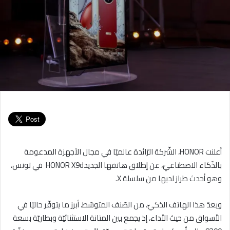
أعلنت HONOR، الشّركة الرّائدة عالميّا في مجال الأجهزة المدعومة
بالذّكاء الاصطناعيّ، عن إطلاق هاتفها الجديدHONOR X9d في تونس،
وهو أحدث طراز لديها من سلسلة X.
ويعدّ هذا الهاتف الذكيّ، من الصّنف المتوسّط، أبرز ما يتوفّر حاليّا في
الأسواق من حيث الأداء، إذ يجمع بين المتانة الاستثنائيّة وبطاريّة بسعة