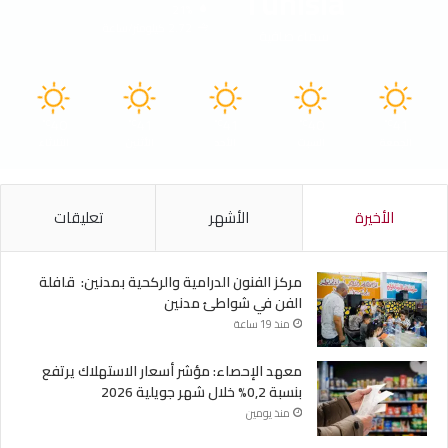
Tunisia
21%
2.72 كيلومتر/ساعة
سماء صافية
40
41
41
40
41
℃
℃
℃
℃
℃
الجمعة
السبت
الأحد
الأثنين
الثلاثاء
الأخيرة
الأشهر
تعليقات
مركز الفنون الدرامية والركحية بمدنين: قافلة
الفن في شواطئ مدنين
منذ 19 ساعة
معهد الإحصاء: مؤشر أسعار الاستهلاك يرتفع
بنسبة 0,2% خلال شهر جويلية 2026
منذ يومين