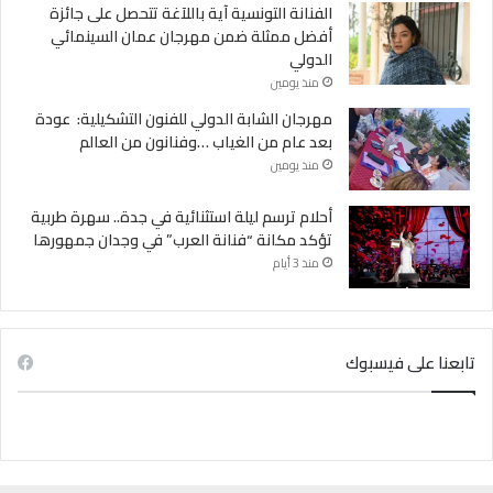
الفنانة التونسية آية باللآغة تتحصل على جائزة
أفضل ممثلة ضمن مهرجان عمان السينمائي
الدولي
منذ يومين
مهرجان الشابة الدولي للفنون التشكيلية: عودة
بعد عام من الغياب …وفنانون من العالم
منذ يومين
أحلام ترسم ليلة استثنائية في جدة.. سهرة طربية
تؤكد مكانة “فنانة العرب” في وجدان جمهورها
منذ 3 أيام
تابعنا على فيسبوك