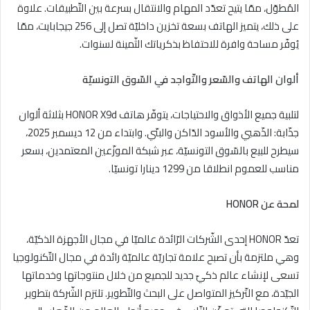
المُطوّل، ممّا يتيح تعدّد المهام والانتقال بسرعة بين التّطبيقات. علاوة
على ذلك، يتميز الهاتف بسعة تخزين داخليّة تصل إلى 256 جيجابايت، ممّا
يُوفّر مساحة وافرة للاحتفاظ بذكرياتك الثّمينة لسنوات.
ألوان الهاتف والسّعر والتّواجد في السّوق التونسيّة
لتلبية جميع الأذواق والاحتياجات، يتوفّر هاتف HONOR X9d بثلاثة ألوان
جذّابة: الذّهبي والأسود الدّاكن والبنّي. وابتداء من 12 ديسمبر 2025،
سيطرح للبيع بالسّوق التونسيّة، عبر شبكة الموزّعين المعتمدين، بسعر
مناسب للعموم انطلاقا من 1299 دينارا تونسيّا.
لمحة عن
HONOR
تعدّ HONOR إحدى الشّركات الرّائدة عالميّا في مجال الأجهزة الذكيّة،
وهي ملتزمة بأن تصبح علامة تجاريّة عالميّة رائدة في مجال التّكنولوجيا
تسعى لإنشاء عالم ذكيّ جديد للجميع من خلال منتوجاتها وخدماتها
الجيّدة، مع التّركيز المتواصل على البحث والتّطوير. تلتزم الشّركة بتطوير