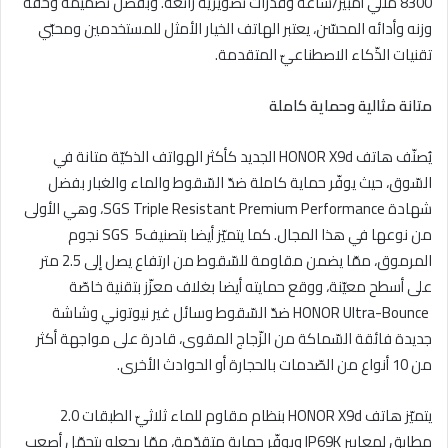
8300 مللي أمبير/ساعة وقدرات تصويريّة رائعة. وبفضل تصميمه وخفّة
وزنه وأدائه المحسّن، يعتبر الهاتف الخيار الأمثل للمستخدمين ومحبّي
تقنيات الذّكاء الاصطناعيّ المتقدمة.
متانة مثالية وحماية كاملة
يُصنّف هاتف HONOR X9d الجديد كأكثر الهواتف الذكيّة متانة في
السّوق، حيث يوفّر حماية كاملة ضدّ السّقوط والماء والغبار بفضل
شهادة SGS Triple Resistant Premium Performance، وهي الأولى
من نوعها في هذا المجال. كما يتميّز أيضا بتصنيفSGS 5 نجوم
المرموق، ممّا يضمن مقاومة للسّقوط من ارتفاع يصل إلى 2.5 متر
على أسطح معيّنة، ووقع حمايته أيضا بغلاف معزّز بتقنية خاصّة
HONOR Ultra-Bounce ضدّ السّقوط وسائل غير نيوتوني وشاشة
جديدة فائقة السّماكة من الزّجاج المقوى، قادرة على مواجهة أكثر
من 10 أنواع من الصّدمات بالحجارة أو الحوادث الأخرى.
يتميّز هاتف HONOR X9d بنظام مقاوم للماء ثلاثيّ الطبقات 2.0
مطابق لمعايير IP69K ويوفّر حماية متقدّمة، ممّا يجعله يتحمّل أصعب