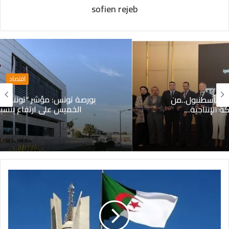
sofien rejeb
اقتصاد
بورصة تونس: مؤشر “توننداكس” ينهي تعاملات
الخميس على ارتفاع بنسبة 0,37 بالمائة