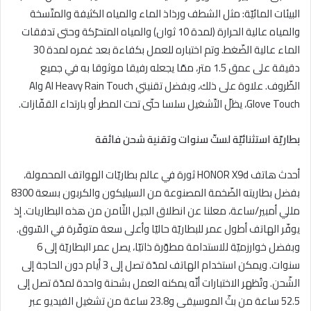
البيئات المائيّة: مثل الشطف ورذاذ الماء والمياه الكثيفة والمتّسخة
والمياه عالية الحرارة (لمدة 10 ثوان) والمياه المتحرّكة وحتى تدفقات
الماء عالية الضّغط. وتم اختباره للعمل بكفاءة بعد غمره لمدة 30
دقيقة على عمق 1.5 متر، ممّا يجعله رفيقا موثوقا به في جميع
الظّروف. علاوة على ذلك، وبفضل تقنيتي AI Heavy Rain Touch وAI
Glove Touch، يظلّ التّشغيل سلسا حتّى تحت المطر أو بارتداء القفّازات.
بطاريّة استثنائيّة لستّ سنوات وتقنية شحن فائقة
أحدث هاتف HONOR X9d ثورة في عالم بطاريّات الهواتف المحمولة،
بفضل بطاريته الضّخمة المصنوعة من السيليكون والكربون بسعة 8300
مللي أمبير/ساعة، معلنا عن انطلاق الجيل الثّامن من هذه البطاريات. إذ
يوفّر الهاتف أطول عمر للبطاريّة حاليّا وأعلى سعة متوفّرة في السّوق.
وبفضل خوارزميّة للاستدامة مطوّرة ذاتيّا، يصل عمر البطاريّة إلى 6
سنوات. ويمكن استخدام الهاتف لمدّة تصل إلى 3 أيام دون الحاجة إلى
الشّحن. وتُظهر الاختبارات أنّه يمكنه العمل بشحنة واحدة لمدّة تصل إلى
52.5 ساعة من بثّ الموسيقى و23.8 ساعة من تشغيل الفيديو عبر