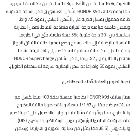
الانترنيت و16.8 ساعة من الألعاب و12.3 ساعة من مكالمات الفيديو.
كما يدعم هاتف HONOR X9d الشّحن العكسيّ ويمكن استخدامه كبنك
طاقة محمول بفضل قدرته على الشّحن السّلكي بقوّة 7.5 واط.
وبفضل خاصيّة مراقبة درجة الحرارة متعدّدة النّقاط، تعمل البطاريّة
بسلاسة بين -30 درجة مئوية و55 درجة مئوية، حتّى في الظروف
القاسية. بالإضافة إلى ذلك، يسمح وضع توفير الطاقة الفائق للجهاز
بالحفاظ على مكالمات مستمرة لمدة تصل إلى 60 دقيقة عندما
تنخفض البطارية إلى 2%، بينما يمكن لشاحن HONOR SuperCharge
السّلكي بقوة 66 واط إعادة شحن البطارية بسرعة للاستخدام الطويل.
ت
جربة تصوير رائعة بالذّكاء الاصطناعيّ
يتميّز هاتف HONOR X9d بكاميرا مذهلة بدقة 108 ميجابكسل مع
مستشعر كبير مقاس 1/1.67 بوصة، ويلتقط صورا فائقة الوضوح
والسّطوع، مما يوفّر دقة مثاليّة ليلا ونهارا. وللحصول على تجربة تصوير
غامرة، زوّدت الكاميرا الرئيسيّة بميزتي تثبيت الصّورة البصري (OIS)
والإلكتروني (EIS)، ممّا يقلّل من ضبابيّة الصّورة واهتزازها ويضمن