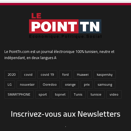
Le PointTn.com est un journal électronique 100% tunisien, neutre et
indépendant, en deux langues A
2020
covid
covid 19
ford
Huawei
kaspersky
LG
nouvelair
Ooredoo
orange
prix
samsung
SMARTPHONE
sport
topnet
Tunis
tunisie
video
Inscrivez-vous aux Newsletters
.