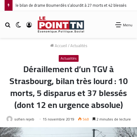
le bilan de drame Boumerdès s’alourdit à 27 morts et 42 blessés
Rechercher
Switch
Connexion
Menu
skin
Accueil
/
Actualités
Actualités
Déraillement d’un TGV à
Strasbourg, bilan très lourd : 10
morts, 5 disparus et 37 blessés
(dont 12 en urgence absolue)
sofien rejeb
15 novembre 2019
548
2 minutes de lecture