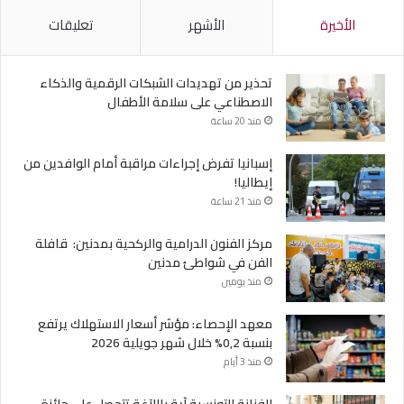
الأخيرة
الأشهر
تعليقات
تحذير من تهديدات الشبكات الرقمية والذكاء
الاصطناعي على سلامة الأطفال
منذ 20 ساعة
إسبانيا تفرض إجراءات مراقبة أمام الوافدين من
إيطاليا!
منذ 21 ساعة
مركز الفنون الدرامية والركحية بمدنين: قافلة
الفن في شواطئ مدنين
منذ يومين
معهد الإحصاء: مؤشر أسعار الاستهلاك يرتفع
بنسبة 0,2% خلال شهر جويلية 2026
منذ 3 أيام
الفنانة التونسية آية باللآغة تتحصل على جائزة