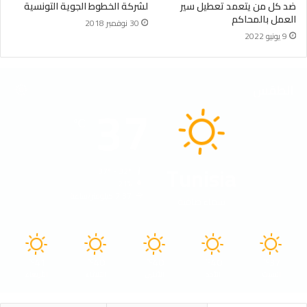
ضد كل من يتعمد تعطيل سير
لشركة الخطوط الجوية التونسية
العمل بالمحاكم
30 نوفمبر 2018
9 يونيو 2022
الطقس
37
℃
Tunisia
37º - 32º
21%
7.37 كيلومتر/ساعة
سماء صافية
41
40
40
40
37
℃
℃
℃
℃
℃
السبت
الأحد
الأثنين
الثلاثاء
الأربعاء