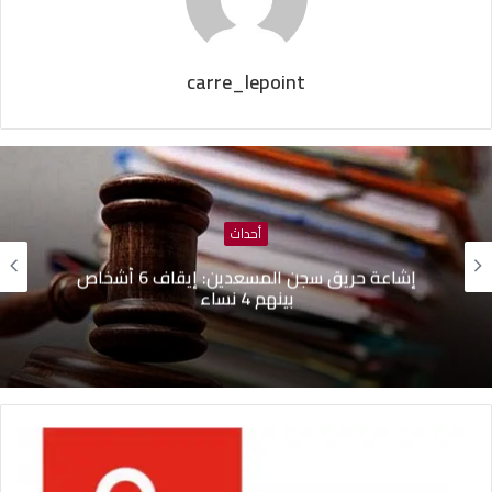
carre_lepoint
أحداث
إشاعة حريق سجن المسعدين: ‬إيقاف 6 أشخاص
بينهم 4 نساء