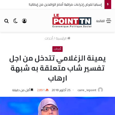
إسبانيا تفرض إجراءات مراقبة أمام الوافدين من إيطاليا!
تسجيل
الوضع
بح
القائمة
الدخول
المظلم
عن
الرئيسية
/
أحداث
أحداث
يمينة الزغلامي تتدخل من اجل
تفسير شاب متعلقة به شبهة
ارهاب
carre_lepoint
25 أكتوبر 2018
2٬891
أقل من دقيقة