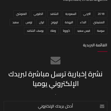
2018
الترجي
السعودية
الشاهد
الطبوبي
الغنوشي
المشيشي
النداء
النهضة
اورونج
ايران
تونس
سعيد
سوسة
قيس سعيد
كورونا
وفاة
يوسف الشاهد
القائمة البريدية
نشرة إخبارية ترسل مباشرة لبريدك
الإلكتروني يوميا
.
أدخل
بريدك