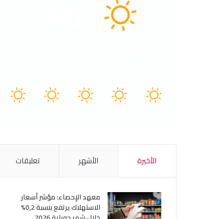
40
℃
Tunisia
40º - 30º
23%
7.98 كيلومتر/ساعة
سماء صافية
41
40
40
41
40
℃
℃
℃
℃
℃
الخميس
الجمعة
السبت
الأحد
الأثنين
الأخيرة
الأشهر
تعليقات
معهد الإحصاء: مؤشر أسعار
الاستهلاك يرتفع بنسبة 0,2%
خلال شهر جويلية 2026