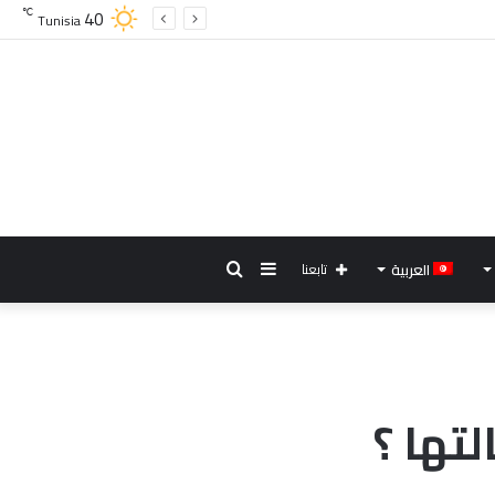
40
℃
Tunisia
إضافة
بحث
العربية
تابعنا
عمود
عن
جانبي
تها ؟