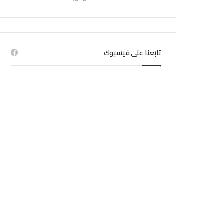
منذ 1 أسبوع
إشاعة حريق سجن المسعدين: ‬إيقاف 6 أشخاص بينهم
4 نساء
تابعنا على فيسبوك
منذ 3 أسابيع
منذ 4 أسابيع
منذ 1 أسبوع
الخبير في المناخ : التيار الساحب موجود أساسا في الشواطئ الرملية
جامعة النقل تدعو منظوريها إلى عدم المشاركة في إضراب يوم غد الإثنين