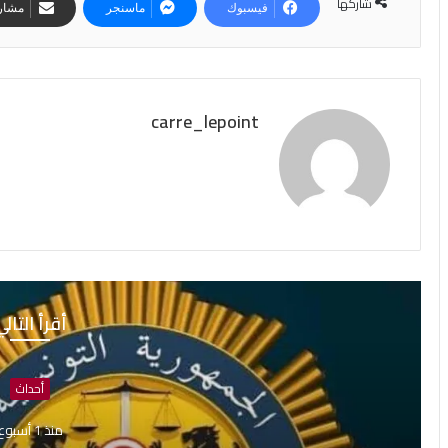
شاركها
فيسبوك
ماسنجر
مشارك
carre_lepoint
أقرأ التال
أحداث
منذ 1 أسبوع