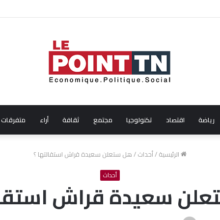
على جائزة أفضل ممثلة ضمن مهرجان عمان السينمائي الدولي
رياضة
اقتصاد
تكنولوجيا
مجتمع
ثقافة
أراء
متفرقات
الرئيسية
/
أحداث
/
هل ستعلن سعيدة قراش استقالتها ؟
أحداث
لن سعيدة قراش استقال