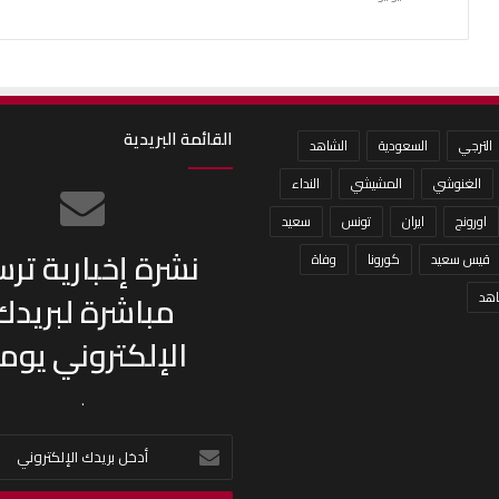
القائمة البريدية
الترجي
السعودية
الشاهد
الغنوشي
المشيشي
النداء
اورونج
ايران
تونس
سعيد
نشرة إخبارية تر
قيس سعيد
كورونا
وفاة
مباشرة لبريدك
هد
الإلكتروني يومي
.
أدخل
بريدك
الإلكتروني