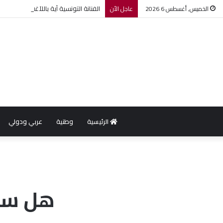
الفنانة التونسية آية باللآغة تتحصل 
الخميس, أغسطس 6 2026
عاجل الأن
الرئيسية
وطنية
عربي ودولي
هل ستع