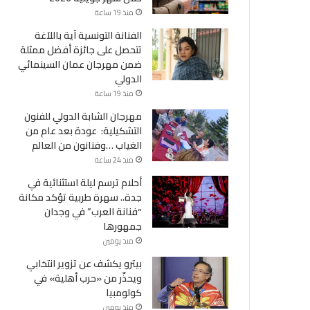
منذ 19 ساعة
الفنانة التونسية آية باللآغة
تتحصل على جائزة أفضل ممثلة
ضمن مهرجان عمان السينمائي
الدولي
منذ 19 ساعة
مهرجان الشابة الدولي للفنون
التشكيلية: عودة بعد عام من
الغياب …وفنانون من العالم
منذ 24 ساعة
أحلام ترسم ليلة استثنائية في
جدة.. سهرة طربية تؤكد مكانة
“فنانة العرب” في وجدان
جمهورها
منذ يومين
أحداث
بيترو يكشف عن تزوير انتخابي
ويحذّر من «حرب أهلية» في
كولومبيا
منذ يومين