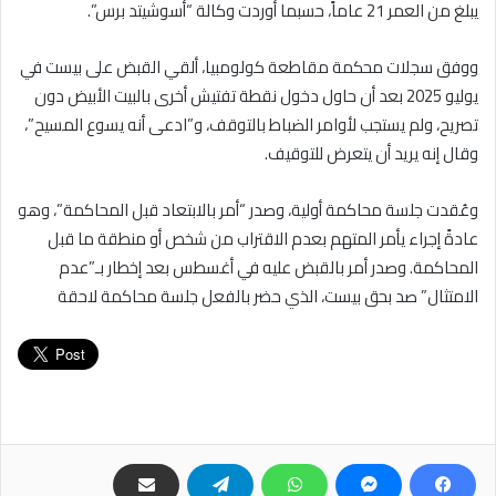
يبلغ من العمر 21 عاماً، حسبما أوردت وكالة “أسوشيتد برس”.
ووفق سجلات محكمة مقاطعة كولومبيا، ألقي القبض على بيست في
يوليو 2025 بعد أن حاول دخول نقطة تفتيش أخرى بالبيت الأبيض دون
تصريح، ولم يستجب لأوامر الضباط بالتوقف، و”ادعى أنه يسوع المسيح”،
وقال إنه يريد أن يتعرض للتوقيف.
وعُقدت جلسة محاكمة أولية، وصدر “أمر بالابتعاد قبل المحاكمة”، وهو
عادةً إجراء يأمر المتهم بعدم الاقتراب من شخص أو منطقة ما قبل
المحاكمة. وصدر أمر بالقبض عليه في أغسطس بعد إخطار بـ”عدم
الامتثال” صد بحق بيست، الذي حضر بالفعل جلسة محاكمة لاحقة