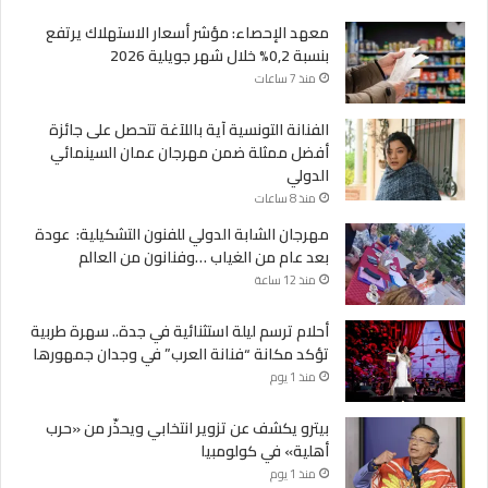
معهد الإحصاء: مؤشر أسعار الاستهلاك يرتفع
بنسبة 0,2% خلال شهر جويلية 2026
منذ 7 ساعات
الفنانة التونسية آية باللآغة تتحصل على جائزة
أفضل ممثلة ضمن مهرجان عمان السينمائي
الدولي
منذ 8 ساعات
مهرجان الشابة الدولي للفنون التشكيلية: عودة
بعد عام من الغياب …وفنانون من العالم
منذ 12 ساعة
أحلام ترسم ليلة استثنائية في جدة.. سهرة طربية
تؤكد مكانة “فنانة العرب” في وجدان جمهورها
منذ 1 يوم
بيترو يكشف عن تزوير انتخابي ويحذّر من «حرب
أهلية» في كولومبيا
منذ 1 يوم