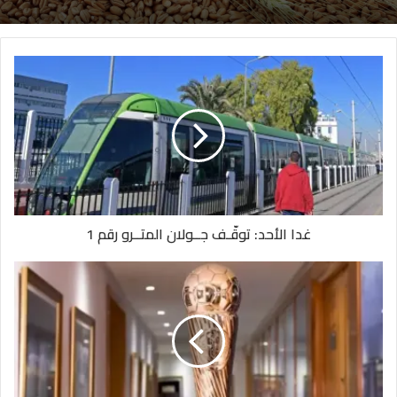
غدا الأحد: توقّـف جــولان المتــرو رقم 1