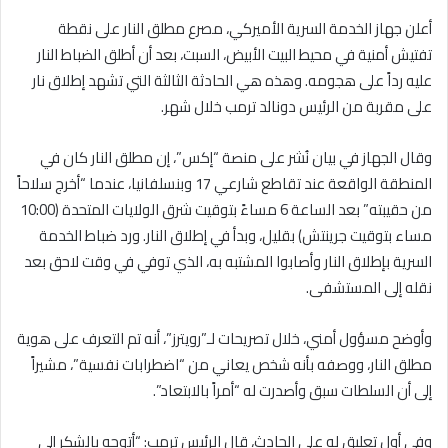
أعلن جهاز الخدمة السرية الأميركي، مصرع مطلق النار على نقطة
تفتيش أمنية في محيط البيت الأبيض، السبت، بعد أن أطلق الضباط النار
عليه رداً على هجومه. وهذه هي الحادثة الثالثة التي تشهد إطلاق نار
على مقربة من الرئيس دونالد ترمب خلال شهر.
وقال الجهاز في بيان نُشر على منصة “إكس”، إن مطلق النار كان في
المنطقة الواقعة عند تقاطع شارعي 17 وبنسلفانيا، عندما “أخرج سلاحاً
من حقيبته” بعد الساعة 6 مساءً بتوقيت شرق الولايات المتحدة (10:00
مساء بتوقيت جرينتش) بقليل، وبدأ في إطلاق النار. ورد ضباط الخدمة
السرية بإطلاق النار وأصابوا المشتبه به، الذي توفي في وقت لاحق بعد
نقله إلى المستشفى.
وأوضح مسؤول أمني، خلال تصريحات لـ”رويترز”، أنه تم التعرف على هوية
مطلق النار، ووصفه بأنه شخص يعاني من “اضطرابات نفسية”، مشيراً
إلى أن السلطات سبق وأصدرت له “أمراً بالابتعاد”.
وفي أول تعليق له على الحادث، قال الرئيس ترمب: “أتوجه بالشكر إلى