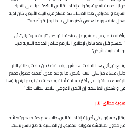
جهاز الخدمة السرية، وقوات إنفاذ القانون الرائعة لدينا على التحرك
السريع والاحترافي هذا المساء ضد مسلح قرب البيت الأبيض، كان لديه
سجل عنيف، وربما هوس بأكثر مباني بلادنا رمزية وأهمية”.
وأضاف ترمب في منشور على منصته للتواصل “تروث سوشيال”، أن
“المسلح قُتل بعد تبادل لإطلاق النار مع عناصر الخدمة السرية قرب
بوابات البيت الأبيض”.
وتابع: “ويأتي هذا الحادث بعد شهر واحد فقط من حادث إطلاق النار
خلال عشاء مراسلي البيت الأبيض، ما يوضح مدى أهمية حصول جميع
الرؤساء مستقبلاً على أكثر مساحة آمنة ومحصنة من نوعها يتم بناؤها
في واشنطن العاصمة. إن الأمن القومي لبلادنا يتطلب ذلك!”.
هوية مطلق النار
وقال مسؤول في أجهزة إنفاذ القانون، طلب عدم كشف هويته؛ لأنه
غير مخول بمناقشة تطورات التحقيق، إن المشتبه به هو ناسير بيست،