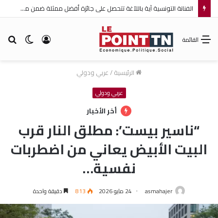
الفنانة التونسية آية باللآغة تتحصل على جائزة أفضل ممثلة ضمن مهرجان عمان السينمائي الدولي
تسجيل
الوضع
بح
القائمة
الدخول
المظلم
عن
الرئيسية
/
عربي ودولي
عربي ودولي
أخر الأخبار
“ناسير بيست’: مطلق النار قرب
البيت الأبيض يعاني من اضطربات
نفسية…
asmahajer
24 مايو 2026
813
دقيقة واحدة