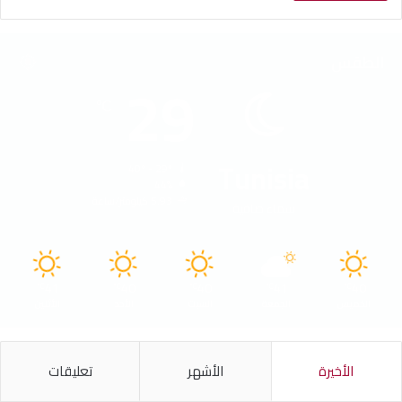
الطقس
29
℃
Tunisia
40º - 29º
44%
5.93 كيلومتر/ساعة
سماء صافية
41
40
40
41
40
℃
℃
℃
℃
℃
الخميس
الجمعة
السبت
الأحد
الأثنين
الأخيرة
الأشهر
تعليقات