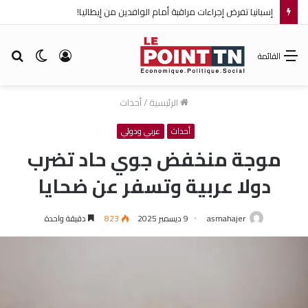
إسبانيا تفرض إجراءات مراقبة أمام الوافدين من إيطاليا!
تسجيل
الوضع
بح
القائمة
الدخول
المظلم
عن
الرئيسية
/
أحداث
أحداث
عربي ودولي
موجة منخفض جوي حاد تضرب
دولا عربية وتسفر عن ضحايا
asmahajer
9 ديسمبر 2025
823
دقيقة واحدة