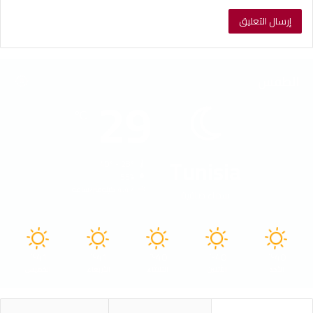
الطقس
29
℃
Tunisia
40º - 28º
55%
4.47 كيلومتر/ساعة
سماء صافية
41
41
40
40
40
℃
℃
℃
℃
℃
الأحد
الأثنين
الثلاثاء
الأربعاء
الخميس