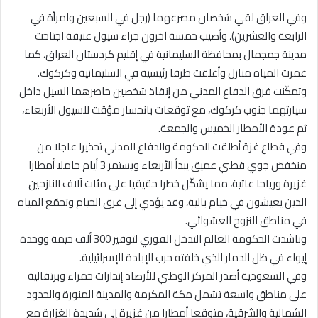
وفي العراق لقي شخصان مصرعهما (رجل في السبعين وامرأة في
الرابعة والعشرين)، وأصيب خمسة آخرون جراء سيول عنيفة اجتاحت
مدينة جمجمال بمحافظة السليمانية في إقليم كردستان العراق، كما
غمرت المياه منازل وأغلقت طرقا رئيسية في السليمانية وكركوك.
وتمكّنت فرق الدفاع المدني من إنقاذ شخصين حاصرهما السيل داخل
سيارتهما جنوب كركوك، مع توقعات بانحسار مؤقت للسيول الأربعاء،
ثم عودة الأمطار الخميس والجمعة.
وفي قطاع غزة أطلقت الحكومة والدفاع المدني تحذيرا عاجلا من
منخفض جوي قطبي عميق يبدأ الأربعاء ويستمر 3 أيام حاملا أمطارا
غزيرة ورياحا عاتية، مما يشكّل خطرا حقيقيا على مئات آلاف النازحين
الذين يعيشون في خيام بالية، وقد يؤدي إلى غرق الخيام وتجمّع المياه
في مناطق النزوح العشوائي.
وناشدت الحكومة العالم التدخل الفوري لتوفير 300 ألف خيمة ووحدة
إيواء في ظل الدمار الذي خلفته حرب الإبادة الإسرائيلية.
وفي السعودية أصدر المركز الوطني للأرصاد إنذارات حمراء وبرتقالية
على مناطق واسعة تشمل مكة المكرمة والمدينة المنورة والحدود
الشمالية والشرقية، متوقعا أمطارا من غزيرة إلى شديدة الغزارة مع