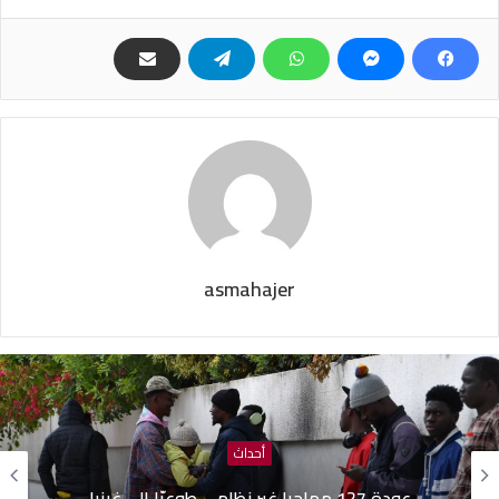
asmahajer
أحداث
عودة 127 مهاجرا غير نظامي طوعيّا إلى غينيا