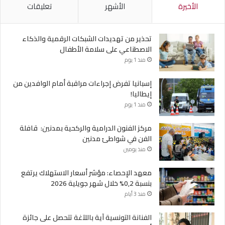
الأخيرة
الأشهر
تعليقات
تحذير من تهديدات الشبكات الرقمية والذكاء
الاصطناعي على سلامة الأطفال
منذ 1 يوم
إسبانيا تفرض إجراءات مراقبة أمام الوافدين من
إيطاليا!
منذ 1 يوم
مركز الفنون الدرامية والركحية بمدنين: قافلة
الفن في شواطئ مدنين
منذ يومين
معهد الإحصاء: مؤشر أسعار الاستهلاك يرتفع
بنسبة 0,2% خلال شهر جويلية 2026
منذ 3 أيام
الفنانة التونسية آية باللآغة تتحصل على جائزة